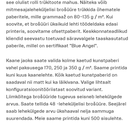
see olulist rolli trükitoote mahus. Näiteks võib
mitmesajaleheküljelisi brošüüre trükkida õhematele
paberitele, mille grammaaž on 80–135 g / m². Kui
soovite, et brošüüri üksikuid lehti töödeldaks edasi
printeris, soovitame ofsettpaberit. Keskkonnateadlikud
kliendid seevastu toetuvad säravvalgele taaskasutatud
paberile, millel on sertifikaat "Blue Angel".
Kaane jaoks saate valida kolme kaetud kunstpaberi
vahel paksusega 170, 250 ja 350 g / m². Saame printida
kuni kuus kaanelehte. Kõik kaetud kunstpaberid on
saadaval nii matt kui ka läikivana. Valige lihtsalt
konfiguratsioonitööriistast soovitud variant.
Liimköitega brošüüride tugevus seisneb lehekülgede
arvus. Saate tellida 48 -leheküljelisi brošüüre. Seejärel
saab lehekülgede arvu ükshaaval nelja sammuga
suurendada. Meie saame printida kuni 500 sisulehte.