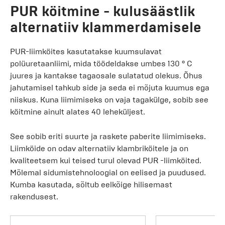
PUR köitmine - kulusäästlik
alternatiiv klammerdamisele
PUR-liimköites kasutatakse kuumsulavat
polüuretaanliimi, mida töödeldakse umbes 130 ° C
juures ja kantakse tagaosale sulatatud olekus. Õhus
jahutamisel tahkub side ja seda ei mõjuta kuumus ega
niiskus. Kuna liimimiseks on vaja tagakülge, sobib see
köitmine ainult alates 40 leheküljest.
See sobib eriti suurte ja raskete paberite liimimiseks.
Liimköide on odav alternatiiv klambriköitele ja on
kvaliteetsem kui teised turul olevad PUR -liimköited.
Mõlemal sidumistehnoloogial on eelised ja puudused.
Kumba kasutada, sõltub eelkõige hilisemast
rakendusest.