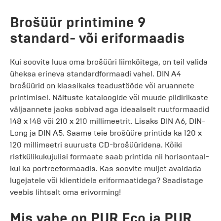
Brošüür printimine 9
standard- või eriformaadis
Kui soovite luua oma brošüüri liimköitega, on teil valida
üheksa erineva standardformaadi vahel. DIN A4
brošüürid on klassikaks teadustööde või aruannete
printimisel. Näituste kataloogide või muude pildirikaste
väljaannete jaoks sobivad aga ideaalselt ruutformaadid
148 x 148 või 210 x 210 millimeetrit. Lisaks DIN A6, DIN-
Long ja DIN A5. Saame teie brošüüre printida ka 120 x
120 millimeetri suuruste CD-brošüüridena. Kõiki
ristkülikukujulisi formaate saab printida nii horisontaal-
kui ka portreeformaadis. Kas soovite muljet avaldada
lugejatele või klientidele eriformaatidega? Seadistage
veebis lihtsalt oma erivorming!
Mis vahe on PUR Eco ja PUR