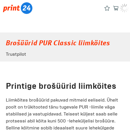
Brošüürid PUR Classic liimköites
Trustpilot
Printige brošüürid liimköites
Liimköites brošüürid pakuvad mitmeid eeliseid. Ühelt
poolt on trükitooted tänu tugevale PUR -liimile väga
stabiilsed ja vastupidavad. Teisest küljest saab selle
protsessi abil köita kuni 500 -leheküljelisi brošüüre.
Selline köitmine sobib ideaalselt suure lehekülgede