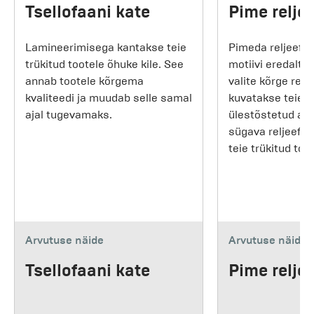
Tsellofaani kate
Pime reljee
Lamineerimisega kantakse teie
Pimeda reljeefig
trükitud tootele õhuke kile. See
motiivi eredalt e
annab tootele kõrgema
valite kõrge relje
kvaliteedi ja muudab selle samal
kuvatakse teie m
ajal tugevamaks.
ülestõstetud asen
sügava reljeefi, 
teie trükitud too
Arvutuse näide
Arvutuse näide
Tsellofaani kate
Pime reljee