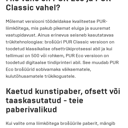
Classic vahel?
Mõlemat versiooni töödeldakse kvaliteetse PUR-
liimköitega, mis pakub pikemat eluiga ja suuremat
vastupidavust. Ainus erinevus seisneb kasutatavas
trükitehnoloogias: brošüüri PUR Classic versioon on
toodetud klassikalise ofsettrükiprotsessi abil ja kui
tellimusi on 500 või rohkem, PUR Eco versioon on
toodetud digitaalse tindiprinteri abil. See muudab PUR
Eco brošüürid sobivamaks väiksematele,
kulutõhusamatele trükikogustele.
Kaetud kunstipaber, ofsett või
taaskasutatud - teie
paberivalikud
Kui valite oma liimköitega brošüürile paberit, mängib