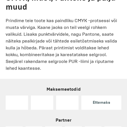
muud
Prindime teie toote kas paindliku CMYK -protsessi või
musta värviga. Kaane jaoks on teil veelgi rohkem
valikuid. Lisaks punktvärvidele, nagu Pantone, saate
näiteks pealkirjade või tähtede esiletõstmiseks valida
kulla ja hõbeda. Pärast printimist volditakse lehed
kokku, kombineeritakse ja karestatakse selgrool.
Seejärel rakendame selgroole PUR -liimi ja riputame
lehed kaantesse.
Maksemeetodid
Ettemaks
Partner