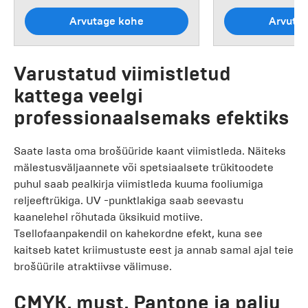
Arvutage kohe
Arvuta
Varustatud viimistletud
kattega veelgi
professionaalsemaks efektiks
Saate lasta oma brošüüride kaant viimistleda. Näiteks
mälestusväljaannete või spetsiaalsete trükitoodete
puhul saab pealkirja viimistleda kuuma fooliumiga
reljeeftrükiga. UV -punktlakiga saab seevastu
kaanelehel rõhutada üksikuid motiive.
Tsellofaanpakendil on kahekordne efekt, kuna see
kaitseb katet kriimustuste eest ja annab samal ajal teie
brošüürile atraktiivse välimuse.
CMYK, must, Pantone ja palju