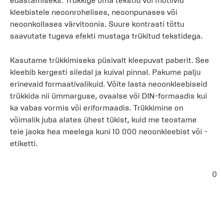
edastamiseks. Trükkige oma tekstid või motiivid
kleebistele neoonrohelises, neoonpunases või
neoonkollases värvitoonis. Suure kontrasti tõttu
saavutate tugeva efekti mustaga trükitud tekstidega.
Kasutame trükkimiseks püsivalt kleepuvat paberit. See
kleebib kergesti siledal ja kuival pinnal. Pakume palju
erinevaid formaativalikuid. Võite lasta neoonkleebiseid
trükkida nii ümmarguse, ovaalse või DIN-formaadis kui
ka vabas vormis või eriformaadis. Trükkimine on
võimalik juba alates ühest tükist, kuid me teostame
teie jaoks hea meelega kuni 10 000 neoonkleebist või -
etiketti.
0