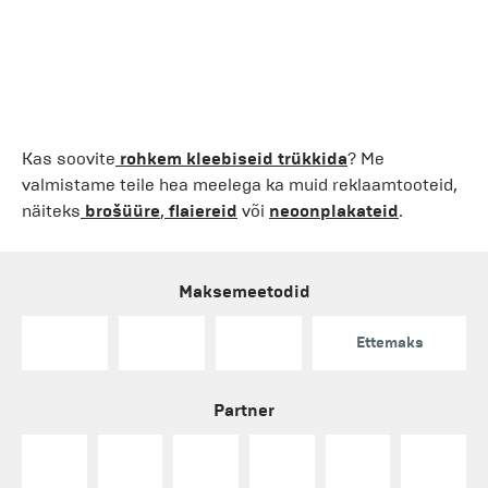
Kas soovite
rohkem kleebiseid trükkida
? Me
valmistame teile hea meelega ka muid reklaamtooteid,
näiteks
brošüüre
,
flaiereid
või
neoonplakateid
.
Maksemeetodid
Ettemaks
Partner