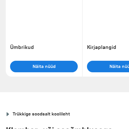
Ümbrikud
Kirjaplangid
Näita nüüd
Näita nü
Trükkige soodsalt koolileht