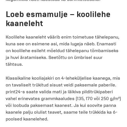
Loeb esmamulje – koolilehe
kaaneleht
Koolilehe kaaneleht väärib enim toimetuse tähelepanu,
kuna see on esimene asi, mida lugeja näeb. Enamasti
on koolilehe esileht mõeldud tähelepanu tõmbamiseks
ja huvi äratamiseks. Seetõttu on ümbrisel suur
tähtsus.
Klassikaline kooliajakiri on 4-leheküljelise kaanega, mis
on tavaliselt trükitud sisust veidi paksemale paberile.
print24-s saate valida mati ja läikiva pilditrükipaberi
vahel erinevates grammkaaludes (135, 170 või 250 g/m²)
või loobuda paksemast kaanest. Ja kui soovite panna
kaanele palju olulist teavet, saame teile trükkida ka 6-
poolsed kaanelehed.