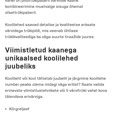
vahel on pilditrükipaberil värvilise kaane
kombineerimine mustvalge sisuga õhemal
ofsettrükipaberil.
Koolilehed saavad detailse ja kvaliteetse erksate
värvidega trükipildi, mis veenab ühtlase
trükikvaliteediga ka väga suurte tiraažide juures.
Viimistletud kaanega
unikaalsed koolilehed
juubeliks
Koolileht või kool tähistab juubelit ja järgmine koolilehe
number peaks olema midagi väga erilist? Saate valida
erinevate viimistlustehnikate või 5 värvitrüki vahel koos
täiendava erivärviga.
Kõrgreljeef