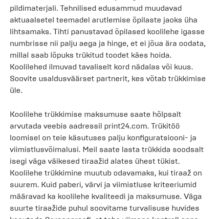
pildimaterjali. Tehnilised edusammud muudavad
aktuaalsetel teemadel arutlemise õpilaste jaoks üha
lihtsamaks. Tihti panustavad õpilased koolilehe igasse
numbrisse nii palju aega ja hinge, et ei jõua ära oodata,
millal saab lõpuks trükitud toodet käes hoida.
Koolilehed ilmuvad tavaliselt kord nädalas või kuus.
Soovite usaldusväärset partnerit, kes võtab trükkimise
üle.
Koolilehe trükkimise maksumuse saate hõlpsalt
arvutada veebis aadressil print24.com. Trükitöö
loomisel on teie käsutuses palju konfiguratsiooni- ja
viimistlusvõimalusi. Meil saate lasta trükkida soodsalt
isegi väga väikesed tiraažid alates ühest tükist.
Koolilehe trükkimine muutub odavamaks, kui tiraaž on
suurem. Kuid paberi, värvi ja viimistluse kriteeriumid
määravad ka koolilehe kvaliteedi ja maksumuse. Väga
suurte tiraažide puhul soovitame turvalisuse huvides