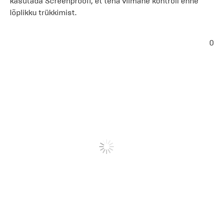
kasutada Screenproofi, et teha viimane kontroll enne
lõplikku trükkimist.
0