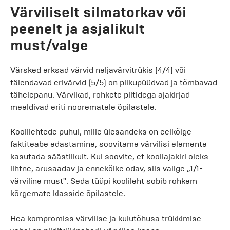
Värviliselt silmatorkav või
peenelt ja asjalikult
must/valge
Värsked erksad värvid neljavärvitrükis (4/4) või
täiendavad erivärvid (5/5) on pilkupüüdvad ja tõmbavad
tähelepanu. Värvikad, rohkete piltidega ajakirjad
meeldivad eriti noorematele õpilastele.
Koolilehtede puhul, mille ülesandeks on eelkõige
faktiteabe edastamine, soovitame värvilisi elemente
kasutada säästlikult. Kui soovite, et kooliajakiri oleks
lihtne, arusaadav ja ennekõike odav, siis valige „1/1-
värviline must". Seda tüüpi koolileht sobib rohkem
kõrgemate klasside õpilastele.
Hea kompromiss värvilise ja kulutõhusa trükkimise