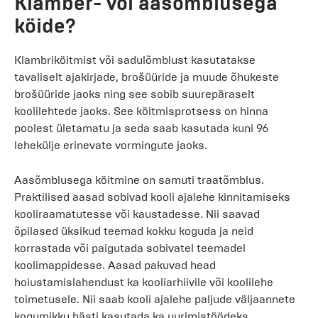
Klamber- või aasõmblusega
köide?
Klambriköitmist või sadulõmblust kasutatakse
tavaliselt ajakirjade, brošüüride ja muude õhukeste
brošüüride jaoks ning see sobib suurepäraselt
koolilehtede jaoks. See köitmisprotsess on hinna
poolest ületamatu ja seda saab kasutada kuni 96
lehekülje erinevate vormingute jaoks.
Aasõmblusega köitmine on samuti traatõmblus.
Praktilised aasad sobivad kooli ajalehe kinnitamiseks
kooliraamatutesse või kaustadesse. Nii saavad
õpilased üksikud teemad kokku koguda ja neid
korrastada või paigutada sobivatel teemadel
koolimappidesse. Aasad pakuvad head
hoiustamislahendust ka kooliarhiivile või koolilehe
toimetusele. Nii saab kooli ajalehe paljude väljaannete
kogumikku hästi kasutada ka uurimistöödeks.