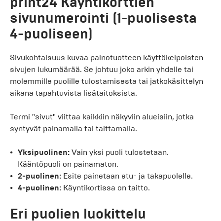
print24 Käyntikorttien
sivunumerointi (1-puolisesta
4-puoliseen)
Sivukohtaisuus kuvaa painotuotteen käyttökelpoisten
sivujen lukumäärää. Se johtuu joko arkin yhdelle tai
molemmille puolille tulostamisesta tai jatkokäsittelyn
aikana tapahtuvista lisätaitoksista.
Termi "sivut" viittaa kaikkiin näkyviin alueisiin, jotka
syntyvät painamalla tai taittamalla.
Yksipuolinen:
Vain yksi puoli tulostetaan.
Kääntöpuoli on painamaton.
2-puolinen:
Esite painetaan etu- ja takapuolelle.
4-puolinen:
Käyntikortissa on taitto.
Eri puolien luokittelu