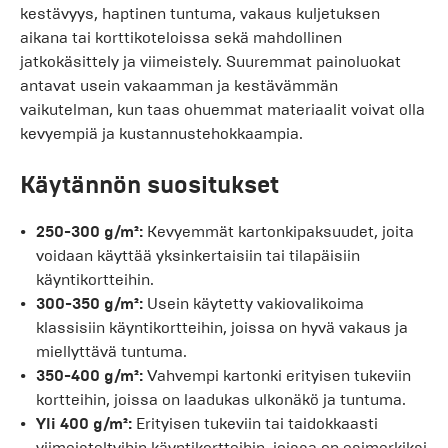
kestävyys, haptinen tuntuma, vakaus kuljetuksen
aikana tai korttikoteloissa sekä mahdollinen
jatkokäsittely ja viimeistely. Suuremmat painoluokat
antavat usein vakaamman ja kestävämmän
vaikutelman, kun taas ohuemmat materiaalit voivat olla
kevyempiä ja kustannustehokkaampia.
Käytännön suositukset
250-300 g/m²:
Kevyemmät kartonkipaksuudet, joita
voidaan käyttää yksinkertaisiin tai tilapäisiin
käyntikortteihin.
300-350 g/m²:
Usein käytetty vakiovalikoima
klassisiin käyntikortteihin, joissa on hyvä vakaus ja
miellyttävä tuntuma.
350-400 g/m²:
Vahvempi kartonki erityisen tukeviin
kortteihin, joissa on laadukas ulkonäkö ja tuntuma.
Yli 400 g/m²:
Erityisen tukeviin tai taidokkaasti
viimeisteltyihin käyntikortteihin, joissa on esimerkiksi