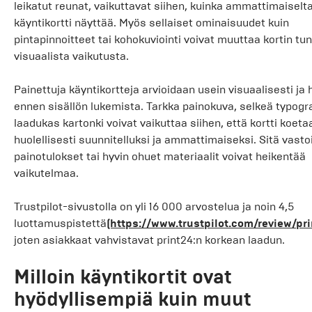
leikatut reunat, vaikuttavat siihen, kuinka ammattimaiselt
käyntikortti näyttää. Myös sellaiset ominaisuudet kuin
pintapinnoitteet tai kohokuviointi voivat muuttaa kortin tu
visuaalista vaikutusta.
Painettuja käyntikortteja arvioidaan usein visuaalisesti ja 
ennen sisällön lukemista. Tarkka painokuva, selkeä typogra
laadukas kartonki voivat vaikuttaa siihen, että kortti koeta
huolellisesti suunnitelluksi ja ammattimaiseksi. Sitä vast
painotulokset tai hyvin ohuet materiaalit voivat heikentää
vaikutelmaa.
Trustpilot-sivustolla on yli 16 000 arvostelua ja noin 4,5
luottamuspistettä
(https://www.trustpilot.com/review/pr
joten asiakkaat vahvistavat print24:n korkean laadun.
Milloin käyntikortit ovat
hyödyllisempiä kuin muut