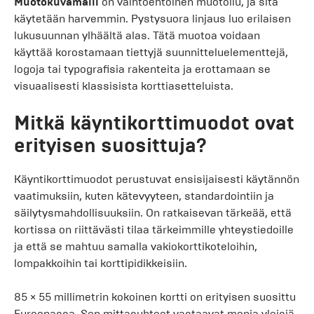
Muotokuvamalli
on vaihtoehtoinen muotoilu, ja sitä
käytetään harvemmin. Pystysuora linjaus luo erilaisen
lukusuunnan ylhäältä alas. Tätä muotoa voidaan
käyttää korostamaan tiettyjä suunnitteluelementtejä,
logoja tai typografisia rakenteita ja erottamaan se
visuaalisesti klassisista korttiasetteluista.
Mitkä käyntikorttimuodot ovat
erityisen suosittuja?
Käyntikorttimuodot perustuvat ensisijaisesti käytännön
vaatimuksiin, kuten kätevyyteen, standardointiin ja
säilytysmahdollisuuksiin. On ratkaisevan tärkeää, että
kortissa on riittävästi tilaa tärkeimmille yhteystiedoille
ja että se mahtuu samalla vakiokorttikoteloihin,
lompakkoihin tai korttipidikkeisiin.
85 × 55 millimetrin kokoinen kortti on erityisen suosittu
Euroopassa. Sen mittasuhteet vastaavat monia yleisiä