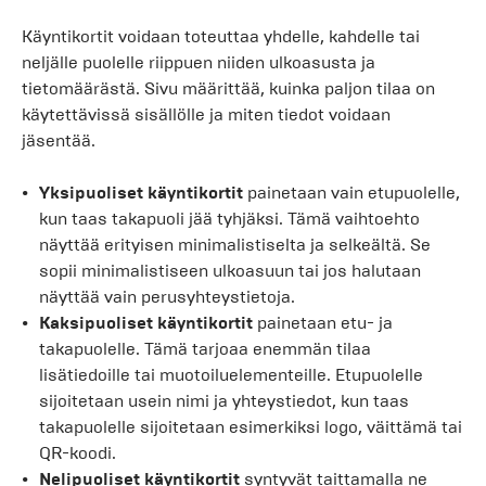
Käyntikortit voidaan toteuttaa yhdelle, kahdelle tai
neljälle puolelle riippuen niiden ulkoasusta ja
tietomäärästä. Sivu määrittää, kuinka paljon tilaa on
käytettävissä sisällölle ja miten tiedot voidaan
jäsentää.
Yksipuoliset käyntikortit
painetaan vain etupuolelle,
kun taas takapuoli jää tyhjäksi. Tämä vaihtoehto
näyttää erityisen minimalistiselta ja selkeältä. Se
sopii minimalistiseen ulkoasuun tai jos halutaan
näyttää vain perusyhteystietoja.
Kaksipuoliset käyntikortit
painetaan etu- ja
takapuolelle. Tämä tarjoaa enemmän tilaa
lisätiedoille tai muotoiluelementeille. Etupuolelle
sijoitetaan usein nimi ja yhteystiedot, kun taas
takapuolelle sijoitetaan esimerkiksi logo, väittämä tai
QR-koodi.
Nelipuoliset käyntikortit
syntyvät taittamalla ne