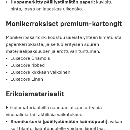
Huopamerkitty päällystämätön paperi:
kuvioitu
pinta, jossa on laadukas ulkonäkö.
Monikerroksiset premium-kartongit
Monikerroskartonki koostuu useista yhteen liimatuista
paperikerroksista, ja se luo erityisen suuren
materiaalipaksuuden ja erottuvan tuntuman.
Luxecore Chamois
Luxecore ribbed
Luxecore kirkkaan valkoinen
Luxecore Linen
Erikoismateriaalit
Erikoismateriaaleilla saadaan aikaan erityisiä
visuaalisia tai taktiilisia vaikutuksia.
Kromikartonki (päällystämätön kääntöpuoli):
vakaa
korttilaatu, kääntöpuolelle voidaan kirjoittaa.