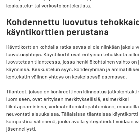
keskustelu- tai verkostokontekstista.
Kohdennettu luovutus tehokkai
käyntikorttien perustana
Käyntikorttien kohdalla ratkaisevaa ei ole niinkään jakelu 
luovutusyhteys. Käyntikortit ovat erityisen tehokkaita sillo
luovutetaan tilanteessa, jossa henkilökohtainen vaihto on 
käynnissä. Keskustelun syyn, kohderyhmän ja ammatillise
kontekstin välinen yhteys on keskeisessä asemassa.
Tilanteet, joissa on konkreettinen kiinnostus jatkokontakti
luomiseen, ovat erityisen merkityksellisiä, esimerkiksi
liiketapaamisissa, verkostoitumistapahtumissa, messuilla
neuvontatilaisuuksissa. Tällaisissa tilanteissa käyntikortti 
kompaktina välineenä, jonka avulla yhteystiedot voidaan vä
jäsennellysti.