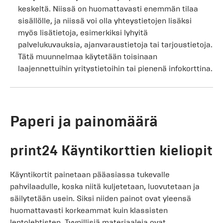
keskeltä. Niissä on huomattavasti enemmän tilaa
sisällölle, ja niissä voi olla yhteystietojen lisäksi
myös lisätietoja, esimerkiksi lyhyitä
palvelukuvauksia, ajanvaraustietoja tai tarjoustietoja.
Tätä muunnelmaa käytetään toisinaan
laajennettuihin yritystietoihin tai pienenä infokorttina.
Paperi ja painomäärä
print24 Käyntikorttien kieliopit
Käyntikortit painetaan pääasiassa tukevalle
pahvilaadulle, koska niitä kuljetetaan, luovutetaan ja
säilytetään usein. Siksi niiden painot ovat yleensä
huomattavasti korkeammat kuin klassisten
lentolehtisten. Tyypillisiä materiaaleja ovat