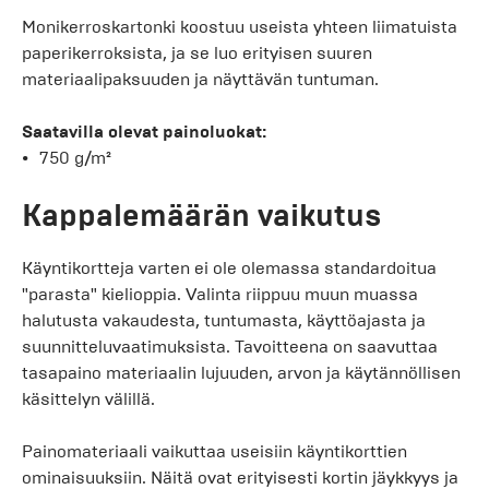
Monikerroskartonki koostuu useista yhteen liimatuista
paperikerroksista, ja se luo erityisen suuren
materiaalipaksuuden ja näyttävän tuntuman.
Saatavilla olevat painoluokat:
750 g/m²
Kappalemäärän vaikutus
Käyntikortteja varten ei ole olemassa standardoitua
"parasta" kielioppia. Valinta riippuu muun muassa
halutusta vakaudesta, tuntumasta, käyttöajasta ja
suunnitteluvaatimuksista. Tavoitteena on saavuttaa
tasapaino materiaalin lujuuden, arvon ja käytännöllisen
käsittelyn välillä.
Painomateriaali vaikuttaa useisiin käyntikorttien
ominaisuuksiin. Näitä ovat erityisesti kortin jäykkyys ja