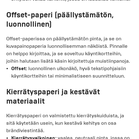
Offset-paperi (päällystämätön,
luonnollinen)
Offset-paperissa on päällystämätön pinta, ja se on
kuvapainopaperia luonnollisemman näköistä. Pinnalle
on helppo kirjoittaa, ja se soveltuu käyntikortteihin,
joihin halutaan lisätä käsin kirjoitettuja muistiinpanoja.
Offset:
luonnollinen ulkonäkö, hyvä tekstipohjaisiin
käyntikortteihin tai minimalistiseen suunnitteluun.
Kierrätyspaperi ja kestävät
materiaalit
Kierrätyspaperi on valmistettu kierrätyskuiduista, ja
sitä käytetään usein, kun kestävä kehitys on osa
brändiviestintää.
Kierrätysvalkoinen:
vaalea, neutraali pinta, jossa on