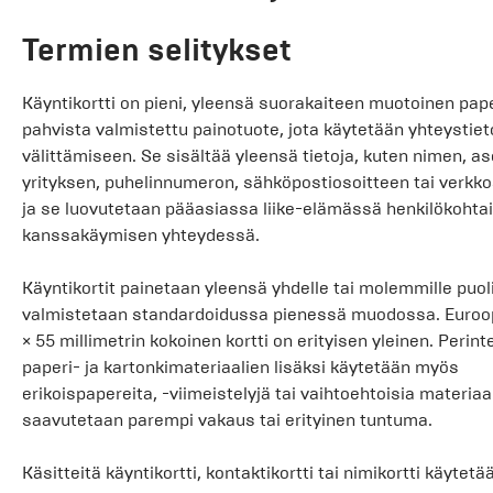
Termien selitykset
Käyntikortti on pieni, yleensä suorakaiteen muotoinen pape
pahvista valmistettu painotuote, jota käytetään yhteystiet
välittämiseen. Se sisältää yleensä tietoja, kuten nimen, a
yrityksen, puhelinnumeron, sähköpostiosoitteen tai verkko
ja se luovutetaan pääasiassa liike-elämässä henkilökohta
kanssakäymisen yhteydessä.
Käyntikortit painetaan yleensä yhdelle tai molemmille puolil
valmistetaan standardoidussa pienessä muodossa. Euro
× 55 millimetrin kokoinen kortti on erityisen yleinen. Perint
paperi- ja kartonkimateriaalien lisäksi käytetään myös
erikoispapereita, -viimeistelyjä tai vaihtoehtoisia materiaale
saavutetaan parempi vakaus tai erityinen tuntuma.
Käsitteitä käyntikortti, kontaktikortti tai nimikortti käytetä