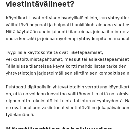
viestintävälineet?
Käyntikortit ovat erityisen hyödyllisiä silloin, kun yhteystie
välitettävä nopeasti ja helposti henkilökohtaisessa viesti
Niitä käytetään ensisijaisesti tilanteissa, joissa ihmisten vä
suora kontakti ja joissa myöhempi yhteydenpito on mahdoll
Tyypillisiä käyttökohteita ovat liiketapaamiset,
verkostoitumistapahtumat, messut tai asiakastapaamiset
Tällaisissa tilanteissa käyntikortti mahdollistaa tärkeiden
yhteystietojen järjestelmällisen siirtämisen kompaktissa
Puhtaasti digitaalisiin yhteystietoihin verrattuna käyntikor
on, että ne voidaan luovuttaa välittömästi ja että ne toimiv
riippumatta teknisistä laitteista tai internet-yhteydestä. N
ne ovat edelleen vakiintunut viestintäväline jokapäiväisessä
työelämässä.