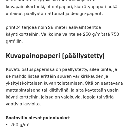
kuvapainokartonki, offsetpaperi, kierrätyspaperi sekä
erilaiset päällystämättömät ja design-paperit.
print24 tarjoaa noin 28 materiaalivaihtoehtoa
käyntikortteihin. Valikoima vaihtelee 250 g/m²:stä 750
g/m²:iin.
Kuvapainopaperi (päällystetty)
Kuvatulostuspaperissa on päällystetty, sileä pinta, ja
se mahdollistaa erittäin suuren värikirkkauden ja
yksityiskohtaisen kuvan toistamisen. Sitä on saatavana
mattapintaisena tai kiiltävänä, ja sitä käytetään usein
käyntikortteihin, joissa on valokuvia, logoja tai väriä
vaativia kuvioita.
Saatavilla olevat painoluokat:
250 g/m²