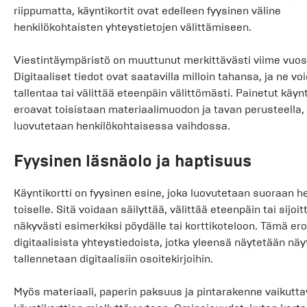
riippumatta, käyntikortit ovat edelleen fyysinen väline
henkilökohtaisten yhteystietojen välittämiseen.
Viestintäympäristö on muuttunut merkittävästi viime vuos
Digitaaliset tiedot ovat saatavilla milloin tahansa, ja ne vo
tallentaa tai välittää eteenpäin välittömästi. Painetut käynt
eroavat toisistaan materiaalimuodon ja tavan perusteella, 
luovutetaan henkilökohtaisessa vaihdossa.
Fyysinen läsnäolo ja haptisuus
Käyntikortti on fyysinen esine, joka luovutetaan suoraan he
toiselle. Sitä voidaan säilyttää, välittää eteenpäin tai sijoit
näkyvästi esimerkiksi pöydälle tai korttikoteloon. Tämä er
digitaalisista yhteystiedoista, jotka yleensä näytetään näyt
tallennetaan digitaalisiin osoitekirjoihin.
Myös materiaali, paperin paksuus ja pintarakenne vaikutta