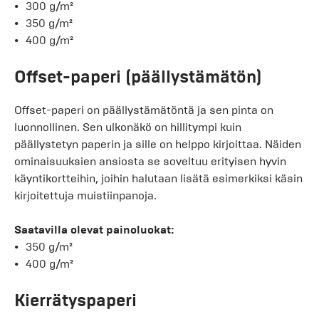
300 g/m²
350 g/m²
400 g/m²
Offset-paperi (päällystämätön)
Offset-paperi on päällystämätöntä ja sen pinta on
luonnollinen. Sen ulkonäkö on hillitympi kuin
päällystetyn paperin ja sille on helppo kirjoittaa. Näiden
ominaisuuksien ansiosta se soveltuu erityisen hyvin
käyntikortteihin, joihin halutaan lisätä esimerkiksi käsin
kirjoitettuja muistiinpanoja.
Saatavilla olevat painoluokat:
350 g/m²
400 g/m²
Kierrätyspaperi