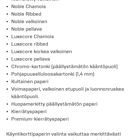
Noble Chamois
Noble Ribbed
Noble valkoinen
Noble pellava
Luxecore Chamois
Luxecore ribbed
Luxecore korkea valkoinen
Luxecore pellava
Chromo-kartonki (päällystämätön kääntöpuoli)
Pohjapuuselluloosakartonki (1,4 mm)
Kultainen paperi
Voimapaperi, valkoinen etupuoli ja luonnonruskea
kääntöpuoli.
Huopamerkitty päällystämätön paperi
Kierrätyspaperi
Premium-kierrätyspaperi
Käyntikorttipaperin valinta vaikuttaa merkittävästi