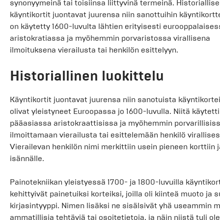
synonyymeinä tai toisiinsa liittyvinä termeinä. Historiallise
käyntikortit juontavat juurensa niin sanottuihin käyntikortte
on käytetty 1600-luvulta lähtien erityisesti eurooppalaise
aristokratiassa ja myöhemmin porvaristossa virallisena
ilmoituksena vierailusta tai henkilön esittelyyn.
Historiallinen luokittelu
Käyntikortit juontavat juurensa niin sanotuista käyntikortei
olivat yleistyneet Euroopassa jo 1600-luvulla. Niitä käytetti
pääasiassa aristokraattisissa ja myöhemmin porvarillisiss
ilmoittamaan vierailusta tai esittelemään henkilö virallisest
Vierailevan henkilön nimi merkittiin usein pieneen korttiin ja
isännälle.
Painotekniikan yleistyessä 1700- ja 1800-luvuilla käyntikort
kehittyivät painetuiksi korteiksi, joilla oli kiinteä muoto ja 
kirjasintyyppi. Nimen lisäksi ne sisälsivät yhä useammin 
ammatillisia tehtäviä tai osoitetietoja, ja näin niistä tuli o