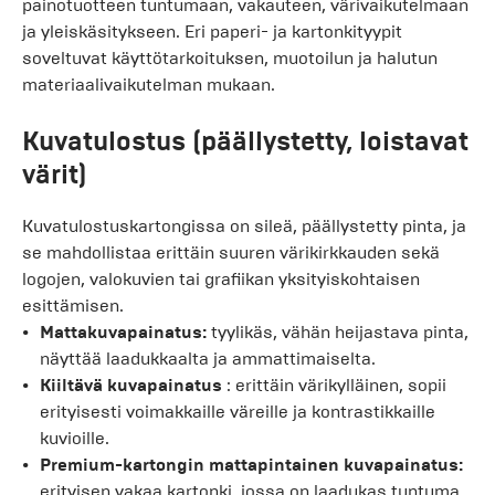
painotuotteen tuntumaan, vakauteen, värivaikutelmaan
ja yleiskäsitykseen. Eri paperi- ja kartonkityypit
soveltuvat käyttötarkoituksen, muotoilun ja halutun
materiaalivaikutelman mukaan.
Kuvatulostus (päällystetty, loistavat
värit)
Kuvatulostuskartongissa on sileä, päällystetty pinta, ja
se mahdollistaa erittäin suuren värikirkkauden sekä
logojen, valokuvien tai grafiikan yksityiskohtaisen
esittämisen.
Mattakuvapainatus:
tyylikäs, vähän heijastava pinta,
näyttää laadukkaalta ja ammattimaiselta.
Kiiltävä kuvapainatus
: erittäin värikylläinen, sopii
erityisesti voimakkaille väreille ja kontrastikkaille
kuvioille.
Premium-kartongin mattapintainen kuvapainatus:
erityisen vakaa kartonki, jossa on laadukas tuntuma.