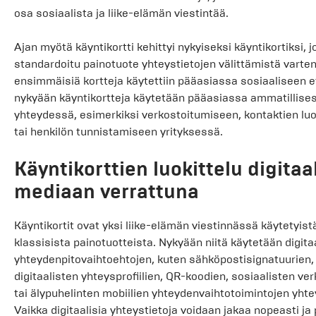
osa sosiaalista ja liike-elämän viestintää.
Ajan myötä käyntikortti kehittyi nykyiseksi käyntikortiksi, j
standardoitu painotuote yhteystietojen välittämistä varte
ensimmäisiä kortteja käytettiin pääasiassa sosiaaliseen et
nykyään käyntikortteja käytetään pääasiassa ammatillise
yhteydessä, esimerkiksi verkostoitumiseen, kontaktien l
tai henkilön tunnistamiseen yrityksessä.
Käyntikorttien luokittelu digitaa
mediaan verrattuna
Käyntikortit ovat yksi liike-elämän viestinnässä käytetyist
klassisista painotuotteista. Nykyään niitä käytetään digita
yhteydenpitovaihtoehtojen, kuten sähköpostisignatuurien,
digitaalisten yhteysprofiilien, QR-koodien, sosiaalisten ve
tai älypuhelinten mobiilien yhteydenvaihtotoimintojen yht
Vaikka digitaalisia yhteystietoja voidaan jakaa nopeasti ja