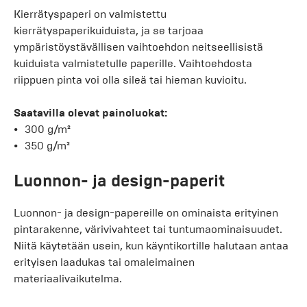
Kierrätyspaperi on valmistettu
kierrätyspaperikuiduista, ja se tarjoaa
ympäristöystävällisen vaihtoehdon neitseellisistä
kuiduista valmistetulle paperille. Vaihtoehdosta
riippuen pinta voi olla sileä tai hieman kuvioitu.
Saatavilla olevat painoluokat:
300 g/m²
350 g/m²
Luonnon- ja design-paperit
Luonnon- ja design-papereille on ominaista erityinen
pintarakenne, värivivahteet tai tuntumaominaisuudet.
Niitä käytetään usein, kun käyntikortille halutaan antaa
erityisen laadukas tai omaleimainen
materiaalivaikutelma.