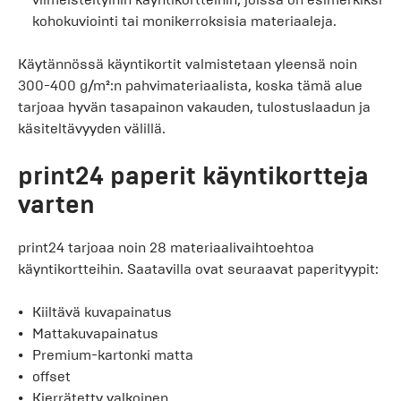
kohokuviointi tai monikerroksisia materiaaleja.
Käytännössä käyntikortit valmistetaan yleensä noin
300-400 g/m²:n pahvimateriaalista, koska tämä alue
tarjoaa hyvän tasapainon vakauden, tulostuslaadun ja
käsiteltävyyden välillä.
print24 paperit käyntikortteja
varten
print24 tarjoaa noin 28 materiaalivaihtoehtoa
käyntikortteihin. Saatavilla ovat seuraavat paperityypit:
Kiiltävä kuvapainatus
Mattakuvapainatus
Premium-kartonki matta
offset
Kierrätetty valkoinen