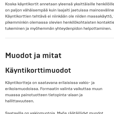
Koska käyntikortit annetaan yleensä yksittäisille henkilöille
on paljon vähäisempää kuin laajalti jaetuissa mainosväline
Käyntikorttien tehtävä ei niinkään ole niiden massakäyttö,
pikemminkin olemassa olevien henkilökohtaisten kontakti
tukeminen ja myöhemmän yhteydenpidon helpottaminen.
Muodot ja mitat
Käyntikorttimuodot
Käyntikortteja on saatavana erilaisissa vakio- ja
erikoismuodoissa. Formaatin valinta vaikuttaa muun
muassa painotuotteen tietopinta-alaan ja
hallittavuuteen.
Saatavilla on vakiomuotoja. Myös räätälöidyt muodot