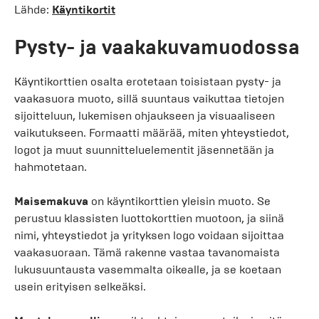
Lähde:
Käyntikortit
Pysty- ja vaakakuvamuodossa
Käyntikorttien osalta erotetaan toisistaan pysty- ja
vaakasuora muoto, sillä suuntaus vaikuttaa tietojen
sijoitteluun, lukemisen ohjaukseen ja visuaaliseen
vaikutukseen. Formaatti määrää, miten yhteystiedot,
logot ja muut suunnitteluelementit jäsennetään ja
hahmotetaan.
Maisemakuva
on käyntikorttien yleisin muoto. Se
perustuu klassisten luottokorttien muotoon, ja siinä
nimi, yhteystiedot ja yrityksen logo voidaan sijoittaa
vaakasuoraan. Tämä rakenne vastaa tavanomaista
lukusuuntausta vasemmalta oikealle, ja se koetaan
usein erityisen selkeäksi.