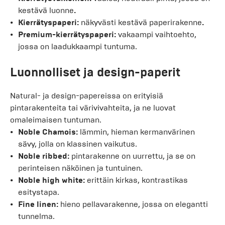
kestävä luonne
.
Kierrätyspaperi:
näkyvästi kestävä paperirakenne
.
Premium-kierrätyspaperi:
vakaampi vaihtoehto,
jossa on laadukkaampi tuntuma.
Luonnolliset ja design-paperit
Natural- ja design-papereissa on erityisiä
pintarakenteita tai värivivahteita, ja ne luovat
omaleimaisen tuntuman.
Noble Chamois:
lämmin, hieman kermanvärinen
sävy, jolla on klassinen vaikutus.
Noble ribbed:
pintarakenne on uurrettu, ja se on
perinteisen näköinen ja tuntuinen.
Noble high white:
erittäin kirkas, kontrastikas
esitystapa.
Fine linen:
hieno pellavarakenne, jossa on elegantti
tunnelma.