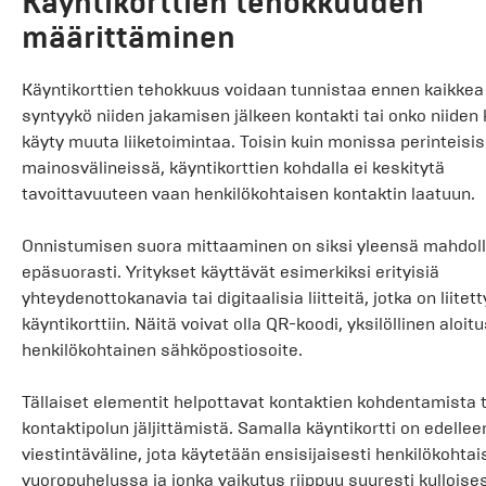
Käyntikorttien tehokkuuden
määrittäminen
Käyntikorttien tehokkuus voidaan tunnistaa ennen kaikkea 
syntyykö niiden jakamisen jälkeen kontakti tai onko niiden
käyty muuta liiketoimintaa. Toisin kuin monissa perinteisi
mainosvälineissä, käyntikorttien kohdalla ei keskitytä
tavoittavuuteen vaan henkilökohtaisen kontaktin laatuun.
Onnistumisen suora mittaaminen on siksi yleensä mahdoll
epäsuorasti. Yritykset käyttävät esimerkiksi erityisiä
yhteydenottokanavia tai digitaalisia liitteitä, jotka on liitett
käyntikorttiin. Näitä voivat olla QR-koodi, yksilöllinen aloitu
henkilökohtainen sähköpostiosoite.
Tällaiset elementit helpottavat kontaktien kohdentamista t
kontaktipolun jäljittämistä. Samalla käyntikortti on edellee
viestintäväline, jota käytetään ensisijaisesti henkilökohta
vuoropuhelussa ja jonka vaikutus riippuu suuresti kulloise