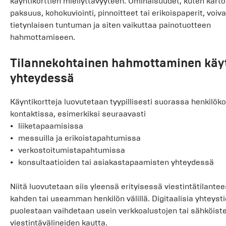
käyntikorttien miellyttävyyteen. Ominaisuudet, kuten kart
paksuus, kohokuviointi, pinnoitteet tai erikoispaperit, voiv
tietynlaisen tuntuman ja siten vaikuttaa painotuotteen
hahmottamiseen.
Tilannekohtainen hahmottaminen käy
yhteydessä
Käyntikortteja luovutetaan tyypillisesti suorassa henkilök
kontaktissa, esimerkiksi seuraavasti
liiketapaamisissa
messuilla ja erikoistapahtumissa
verkostoitumistapahtumissa
konsultaatioiden tai asiakastapaamisten yhteydessä
Niitä luovutetaan siis yleensä erityisessä viestintätilante
kahden tai useamman henkilön välillä. Digitaalisia yhteysti
puolestaan vaihdetaan usein verkkoalustojen tai sähköist
viestintävälineiden kautta.