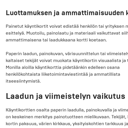
Luottamuksen ja ammattimaisuuden k
Painetut käyntikortit voivat edistää henkilön tai yrityksen 
esittelyä. Muotoilu, painolaatu ja materiaali vaikuttavat si
ammattimaisena tai laadukkaana kortti koetaan.
Paperin laadun, painokuvan, värisuunnittelun tai viimeistel
kaltaiset tekijät voivat muokata käyntikortin visuaalista j
Monilla aloilla käyntikorttia pidetäänkin edelleen osana
henkilökohtaista liiketoimintaviestintää ja ammatillista
itseesiintymistä.
Laadun ja viimeistelyn vaikutus
Käyntikorttien osalta paperin laadulla, painokuvalla ja viime
on keskeinen merkitys painotuotteen mielikuvaan. Tekijät,
kortin paksuus, värien kirkkaus, yksityiskohtien tarkkuus j