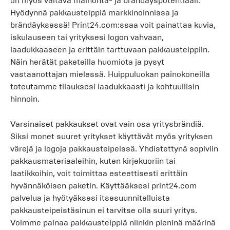
on myös valtava mainonta- ja brändäyspotentiaali.
Hyödynnä pakkausteippiä markkinoinnissa ja
brändäyksessä! Print24.com:ssaa voit painattaa kuvia,
iskulauseen tai yrityksesi logon vahvaan,
laadukkaaseen ja erittäin tarttuvaan pakkausteippiin.
Näin herätät paketeilla huomiota ja pysyt
vastaanottajan mielessä. Huippuluokan painokoneilla
toteutamme tilauksesi laadukkaasti ja kohtuullisin
hinnoin.
Varsinaiset pakkaukset ovat vain osa yritysbrändiä.
Siksi monet suuret yritykset käyttävät myös yrityksen
värejä ja logoja pakkausteipeissä. Yhdistettynä sopiviin
pakkausmateriaaleihin, kuten kirjekuoriin tai
laatikkoihin, voit toimittaa esteettisesti erittäin
hyvännäköisen paketin. Käyttääksesi print24.com
palvelua ja hyötyäksesi itsesuunnitelluista
pakkausteipeistäsinun ei tarvitse olla suuri yritys.
Voimme painaa pakkausteippiä niinkin pieninä määrinä