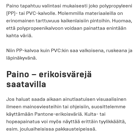
Paino tapahtuu valintasi mukaisesti joko polypropyleeni
(PP)- tai PVC-kalvolle. Molemmilla materiaaleilla on
erinomainen tarttuvuus kaikenlaisiin pintoihin. Huomaa,
että polypropeenikalvoon voidaan painattaa enintään
kahta väriä.
Niin PP-kalvoa kuin PVC:kin saa valkoisena, ruskeana ja
läpinäkyvänä.
Paino – erikoisvärejä
saatavilla
Jos haluat saada aikaan ainutlaatuisen visuaalisinen
ilmeen mainosviesteihin tai ohjeisiin, suosittelemme
käyttämään Pantone-erikoisväriä. Kulta- tai
hopeapainatus voi myös näyttää erittäin tyylikkäältä,
esim. jouluaiheisissa pakkausteipeissä.