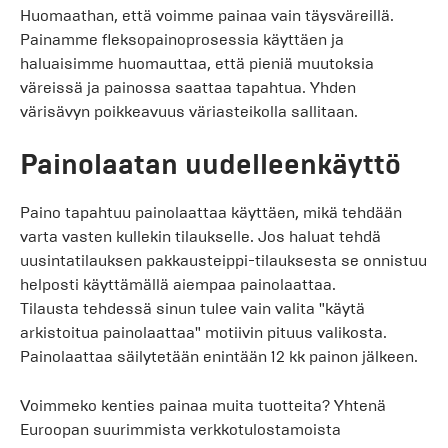
Huomaathan, että voimme painaa vain täysväreillä.
Painamme fleksopainoprosessia käyttäen ja
haluaisimme huomauttaa, että pieniä muutoksia
väreissä ja painossa saattaa tapahtua. Yhden
värisävyn poikkeavuus väriasteikolla sallitaan.
Painolaatan uudelleenkäyttö
Paino tapahtuu painolaattaa käyttäen, mikä tehdään
varta vasten kullekin tilaukselle. Jos haluat tehdä
uusintatilauksen pakkausteippi-tilauksesta se onnistuu
helposti käyttämällä aiempaa painolaattaa.
Tilausta tehdessä sinun tulee vain valita "käytä
arkistoitua painolaattaa" motiivin pituus valikosta.
Painolaattaa säilytetään enintään 12 kk painon jälkeen.
Voimmeko kenties painaa muita tuotteita? Yhtenä
Euroopan suurimmista verkkotulostamoista