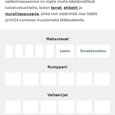
valikoimassamme on myös muita käytännöllisiä
tulostustuotteita, kuten
tarrat
,
etiketit
ja
muistilappusarja
, jotka voit määrittää itse täällä
print24.comissa muutamalla klikkauksella.
Maksutavat
Lasku
Ennakkomaksu
Kumppani
Valtakirjat