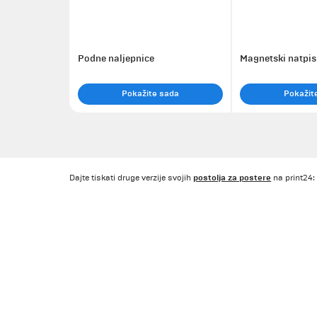
Podne naljepnice
Magnetski natpis
Pokažite sada
Pokažit
postolja za postere
Dajte tiskati druge verzije svojih
na print24: