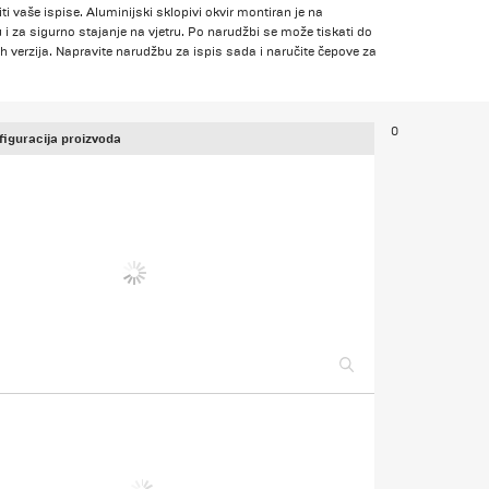
ti vaše ispise. Aluminijski sklopivi okvir montiran je na
 za sigurno stajanje na vjetru. Po narudžbi se može tiskati do
ih verzija. Napravite narudžbu za ispis sada i naručite čepove za
0
iguracija proizvoda