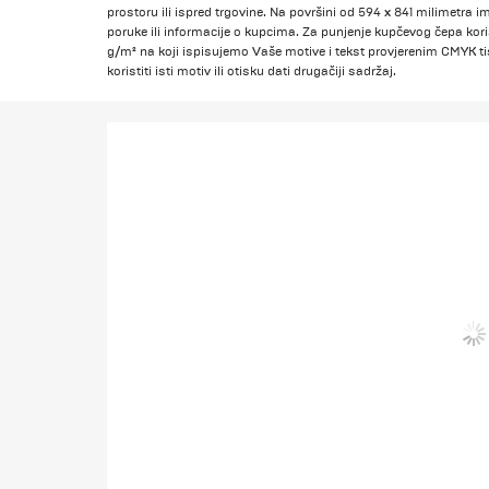
prostoru ili ispred trgovine. Na površini od 594 x 841 milimetra
poruke ili informacije o kupcima. Za punjenje kupčevog čepa koris
g/m² na koji ispisujemo Vaše motive i tekst provjerenim CMYK t
koristiti isti motiv ili otisku dati drugačiji sadržaj.