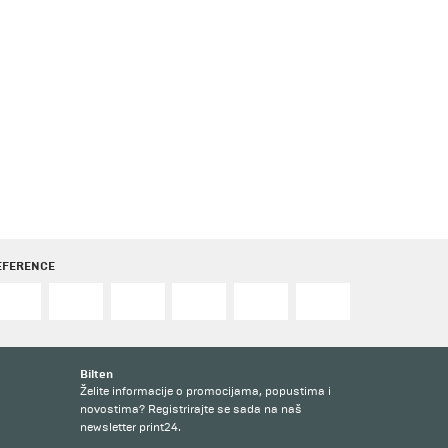
EFERENCE
Bilten
Želite informacije o promocijama, popustima i
novostima? Registrirajte se sada na naš
newsletter print24.