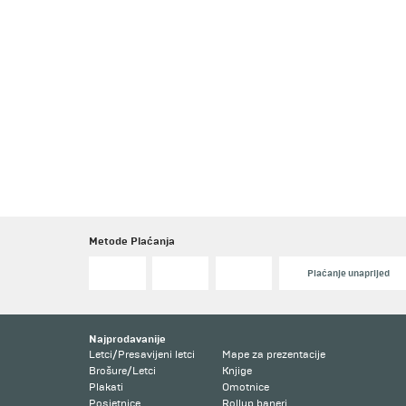
Metode Plaćanja
Plaćanje unaprijed
Najprodavanije
Letci/Presavijeni letci
Mape za prezentacije
Brošure/Letci
Knjige
Plakati
Omotnice
Posjetnice
Rollup baneri