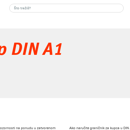
ep DIN A1
e pozornosti na ponudu u zatvorenom
Ako naručite graničnik za kupca u DIN