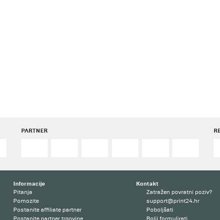
PARTNER
R
Informacije
Kontakt
Pitanja
Zatražen povratni poziv?
Pomozite
support@print24.hr
Postanite affiliate partner
Poboljšati
Postanite partner trgovine
Bolji formulirati