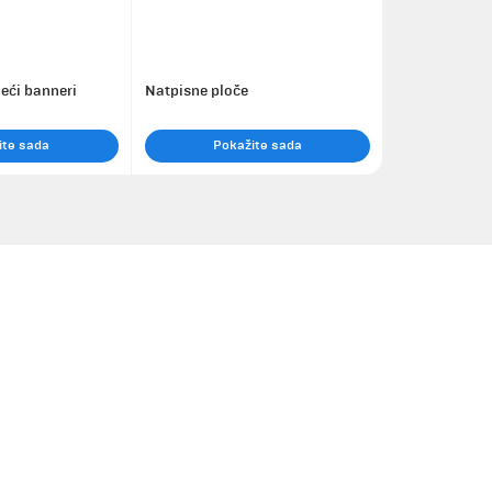
eći banneri
Natpisne ploče
ite sada
Pokažite sada