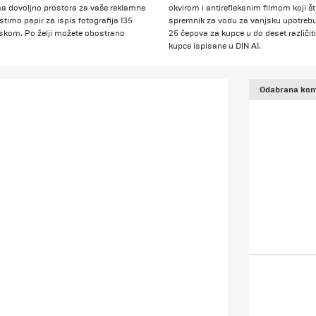
 ima dovoljno prostora za vaše reklamne
okvirom i antirefleksnim filmom koji šti
timo papir za ispis fotografija 135
spremnik za vodu za vanjsku upotrebu i
iskom. Po želji možete obostrano
25 čepova za kupce u do deset različit
kupce ispisane u DIN A1.
Odabrana konf