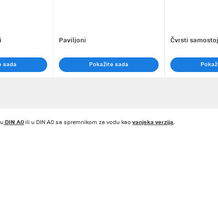
i
Paviljoni
Čvrsti samostoj
e sada
Pokažite sada
Pokaž
DIN A0
vanjska verzija
 u
ili u DIN A0 sa spremnikom za vodu kao
.