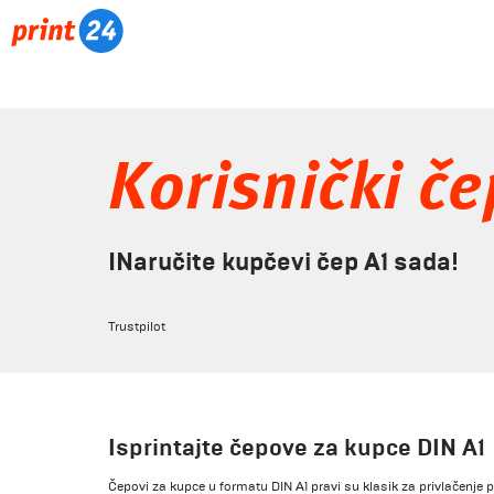
Korisnički č
INaručite kupčevi čep A1 sada!
Trustpilot
Isprintajte čepove za kupce DIN A1
Čepovi za kupce u formatu DIN A1 pravi su klasik za privlačenj