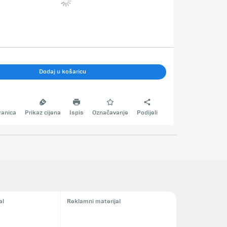
Dodaj u košaricu
ranica
Prikaz cijena
Ispis
Označavanje
Podijeli
al
Reklamni materijal