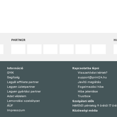
PARTNER
Hi
Információ
Kapcsolatba lépni
GYIK
Visszahívást kértek?
Segítség
support@print24.hu
Legyél affiliate partner
Javító meglátás
Legyen üzletpartner
Fogalmazási hiba
Legyen gyártási partner
Hiba jelentése
Adat védelem
Trustbox
Lemondási szabályzat
Szolgálati idők
ÁÜF
Hétfőtől péntekig 9 órától 17 órá
Impresszum
Közösségi média