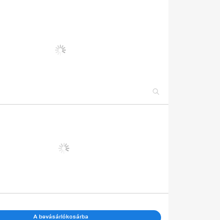
A bevásárlókosárba