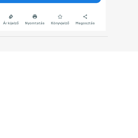
Ár kijelző
Nyomtatás
Könyvjelző
Megosztás