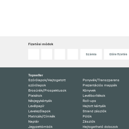
Fizetési módok
Számla
Előre fizetés
Topseller
Szórólapok/Hajtogatott
Ponyvák/Transzparens
szórólapok
Prezentációs mappák
Brosúrák/Prospektusok
Könyvek
Plakátok
Levélborítékok
Névjegykártyák
Roll-ups
Levélpapír
Hajtott kártyák
Levelezőlapok
Strand zászlók
Matricák/Címkék
Pólók
Naptár
Zászlók
Jegyzettömbök
Hajtogatható dobozok