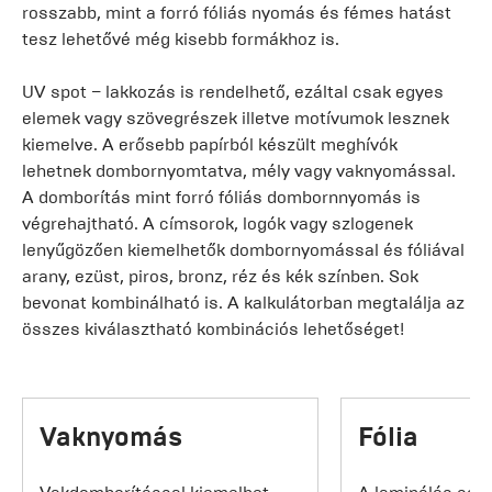
rosszabb, mint a forró fóliás nyomás és fémes hatást
tesz lehetővé még kisebb formákhoz is.
UV spot – lakkozás is rendelhető, ezáltal csak egyes
elemek vagy szövegrészek illetve motívumok lesznek
kiemelve. A erősebb papírból készült meghívók
lehetnek dombornyomtatva, mély vagy vaknyomással.
A domborítás mint forró fóliás dombornnyomás is
végrehajtható. A címsorok, logók vagy szlogenek
lenyűgözően kiemelhetők dombornyomással és fóliával
arany, ezüst, piros, bronz, réz és kék színben. Sok
bevonat kombinálható is. A kalkulátorban megtalálja az
összes kiválasztható kombinációs lehetőséget!
Vaknyomás
Fólia