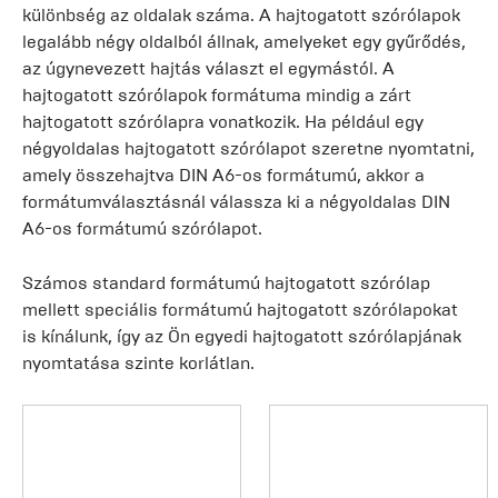
különbség az oldalak száma. A hajtogatott szórólapok
legalább négy oldalból állnak, amelyeket egy gyűrődés,
az úgynevezett hajtás választ el egymástól. A
hajtogatott szórólapok formátuma mindig a zárt
hajtogatott szórólapra vonatkozik. Ha például egy
négyoldalas hajtogatott szórólapot szeretne nyomtatni,
amely összehajtva DIN A6-os formátumú, akkor a
formátumválasztásnál válassza ki a négyoldalas DIN
A6-os formátumú szórólapot.
Számos standard formátumú hajtogatott szórólap
mellett speciális formátumú hajtogatott szórólapokat
is kínálunk, így az Ön egyedi hajtogatott szórólapjának
nyomtatása szinte korlátlan.