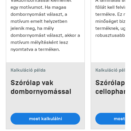
Vakdomborítással kiemelhet
A laminálás sor
egy motívumot. Ha magas
fóliát kell felvin
dombornyomást választ, a
termékre. Ez m
motívum emelt helyzetben
minőséget biztos
jelenik meg, ha mély
terméknek, ugya
dombornyomást választ, akkor a
robusztusabbá is
motívum mélyítésként lesz
nyomtatva a terméken.
Kalkuláció példa
Kalkuláció példa
Szórólap vak
Szórólap
dombornyomással
cellophani
most kalkulálni
most ka