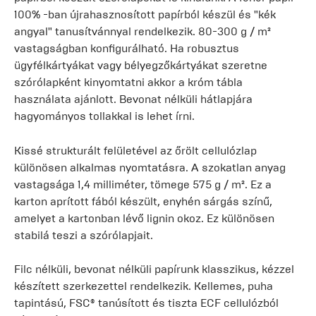
100% -ban újrahasznosított papírból készül és "kék
angyal" tanusítvánnyal rendelkezik. 80-300 g / m²
vastagságban konfigurálható. Ha robusztus
ügyfélkártyákat vagy bélyegzőkártyákat szeretne
szórólapként kinyomtatni akkor a króm tábla
használata ajánlott. Bevonat nélküli hátlapjára
hagyományos tollakkal is lehet írni.
Kissé strukturált felületével az őrölt cellulózlap
különösen alkalmas nyomtatásra. A szokatlan anyag
vastagsága 1,4 milliméter, tömege 575 g / m². Ez a
karton aprított fából készült, enyhén sárgás színű,
amelyet a kartonban lévő lignin okoz. Ez különösen
stabilá teszi a szórólapjait.
Filc nélküli, bevonat nélküli papírunk klasszikus, kézzel
készített szerkezettel rendelkezik. Kellemes, puha
tapintású, FSC® tanúsított és tiszta ECF cellulózból