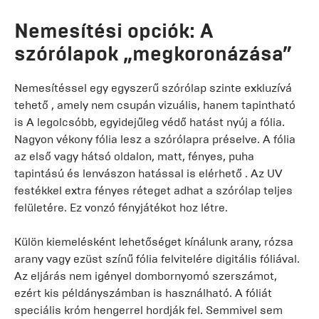
Nemesítési opciók: A
szórólapok „megkoronázása”
Nemesítéssel egy egyszerű szórólap szinte exkluzívá
tehető , amely nem csupán vizuális, hanem tapintható
is A legolcsóbb, egyidejűleg védő hatást nyúj a fólia.
Nagyon vékony fólia lesz a szórólapra préselve. A fólia
az első vagy hátsó oldalon, matt, fényes, puha
tapintású és lenvászon hatással is elérhető . Az UV
festékkel extra fényes réteget adhat a szórólap teljes
felületére. Ez vonzó fényjátékot hoz létre.
Külön kiemelésként lehetőséget kínálunk arany, rózsa
arany vagy ezüst színű fólia felvitelére digitális fóliával.
Az eljárás nem igényel dombornyomó szerszámot,
ezért kis példányszámban is használható. A fóliát
speciális króm hengerrel hordják fel. Semmivel sem