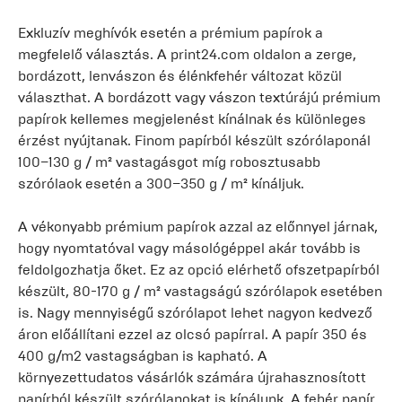
Exkluzív meghívók esetén a prémium papírok a
megfelelő választás. A print24.com oldalon a zerge,
bordázott, lenvászon és élénkfehér változat közül
választhat. A bordázott vagy vászon textúrájú prémium
papírok kellemes megjelenést kínálnak és különleges
érzést nyújtanak. Finom papírból készült szórólaponál
100–130 g / m² vastagásgot míg robosztusabb
szórólaok esetén a 300–350 g / m² kínáljuk.
A vékonyabb prémium papírok azzal az előnnyel járnak,
hogy nyomtatóval vagy másológéppel akár tovább is
feldolgozhatja őket. Ez az opció elérhető ofszetpapírból
készült, 80-170 g / m² vastagságú szórólapok esetében
is. Nagy mennyiségű szórólapot lehet nagyon kedvező
áron előállítani ezzel az olcsó papírral. A papír 350 és
400 g/m2 vastagságban is kapható. A
környezettudatos vásárlók számára újrahasznosított
papírból készült szórólapokat is kínálunk. A fehér papír