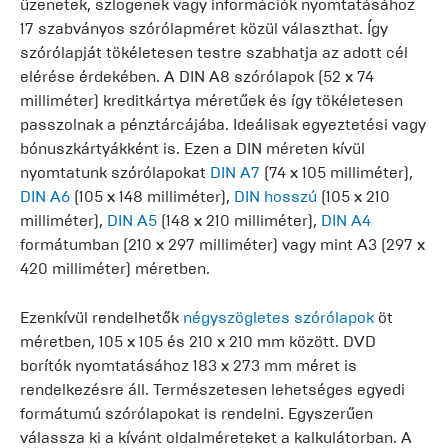
üzenetek, szlogenek vagy információk nyomtatásához
17 szabványos szórólapméret közül választhat. Így
szórólapját tökéletesen testre szabhatja az adott cél
elérése érdekében. A DIN A8 szórólapok (52 x 74
milliméter) kreditkártya méretűek és így tökéletesen
passzolnak a pénztárcájába. Ideálisak egyeztetési vagy
bónuszkártyákként is. Ezen a DIN méreten kívül
nyomtatunk szórólapokat
DIN A7
(74 x 105 milliméter),
DIN A6
(105 x 148 milliméter),
DIN hosszú
(105 x 210
milliméter),
DIN A5
(148 x 210 milliméter),
DIN A4
formátumban (210 x 297 milliméter) vagy mint A3 (297 x
420 milliméter) méretben.
Ezenkívül rendelhetők
négyszögletes szórólapok
öt
méretben, 105 x 105 és 210 x 210 mm között. DVD
borítók nyomtatásához 183 x 273 mm méret is
rendelkezésre áll. Természetesen lehetséges egyedi
formátumú szórólapokat is rendelni. Egyszerűen
válassza ki a kívánt oldalméreteket a kalkulátorban. A