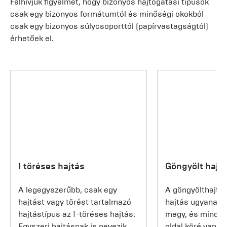
Felhívjuk figyelmét, hogy bizonyos hajtogatási típusok
csak egy bizonyos formátumtól és minőségi okokból
csak egy bizonyos súlycsoporttól (papírvastagságtól)
érhetőek el.
1 töréses hajtás
Göngyölt hajt
A legegyszerűbb, csak egy
A göngyölthajtá
hajtást vagy törést tartalmazó
hajtás ugyanabb
hajtástípus az 1-töréses hajtás.
megy, és minden
Egyszeri hajtásnak is nevezik,
oldal köré van "t