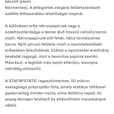
készült (elemi
klórmentes). A jellegzetes elegáns felületszerkezet
sokféle felhasználási lehetőséget inspirál.
A különösen erős nátronpapírnak nagy a
szakítószilárdsága a benne lévő hosszú cellulózrostok
miatt. Nátronpapírunk elöl fehér, hátul természetes
barna. Nyílt pórusú felülete miatt a nyomdafestékek
erősebben felszívódnak. Ezáltal a nyomtatási eredmény
kevésbé ragyogó, mint a bevontos papírok esetén.
Másrészt, a legtöbb más laptól eltérően, bizonyos
mértékig víztaszító.
A STAFIX®STATIC ragasztómentes, 50 mikron
vastagságú polipropilén fólia, amely statikus töltéssel
gyakorlatilag minden tiszta, sima felületre tapad. Az
anyag könnyen felvihető és eltávolítható maradványok
nélkül.