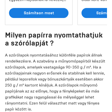
és pontosan egyszer hajtják be
göngyölthajtás 
középen. Ez a fajta hajtás 4
formájú kettő ha
Számítson most
Számíts
oldalas szórólapot eredményez.
eredményeként e
Az 1-törésben hajtogatott
szórólap készül.
szórólapok különösen
függően a menük
Milyen papírra nyomtathatjuk
alkalmasak hajtogatott
eseményinformác
a szórólapját ?
kártyákhoz, például
elhelyezhetők eg
utalványokhoz vagy
Ha a 6 oldal nem
üdvözlőkártyákhoz.
is lehetősége v
A szórólapok nyomtatásához különféle papírok állnak
gönygölt szóróla
rendelkezésre. A szabvány a műnyomópapírból készült
8 oldalas nyomt
szórólapok, amelyek vastagsága 90-350 g / m². Ha a
szórólapjainak nagyon erősnek és stabilnak kell lennie,
például leporellok vagy bónuszkártyák esetében akkor
250 g / m² kartont kínáljuk. A szórólapok műnyomó
papírjának az az előnye, hogy a fényképeket és más
grafikákat nagy ragyogással és mélységgel lehet
rányomtatni. Ezen felül választhat matt vagy fényes
papír között is.