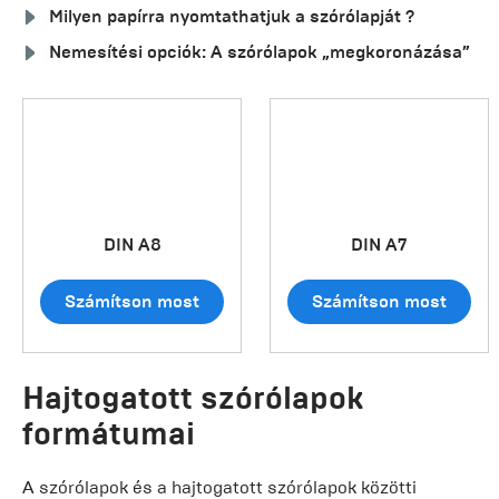
Milyen papírra nyomtathatjuk a szórólapját ?
Nemesítési opciók: A szórólapok „megkoronázása”
DIN A8
DIN A7
Számítson most
Számítson most
Hajtogatott szórólapok
formátumai
A szórólapok és a hajtogatott szórólapok közötti