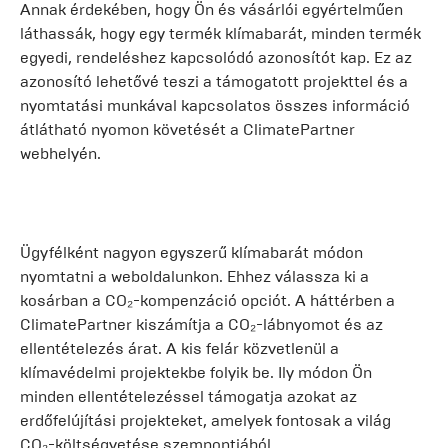
Annak érdekében, hogy Ön és vásárlói egyértelműen
láthassák, hogy egy termék klímabarát, minden termék
egyedi, rendeléshez kapcsolódó azonosítót kap. Ez az
azonosító lehetővé teszi a támogatott projekttel és a
nyomtatási munkával kapcsolatos összes információ
átlátható nyomon követését a ClimatePartner
webhelyén.
Ügyfélként nagyon egyszerű klímabarát módon
nyomtatni a weboldalunkon. Ehhez válassza ki a
kosárban a CO₂-kompenzáció opciót. A háttérben a
ClimatePartner kiszámítja a CO₂-lábnyomot és az
ellentételezés árat. A kis felár közvetlenül a
klímavédelmi projektekbe folyik be. Ily módon Ön
minden ellentételezéssel támogatja azokat az
erdőfelújítási projekteket, amelyek fontosak a világ
CO₂-költségvetése szempontjából.