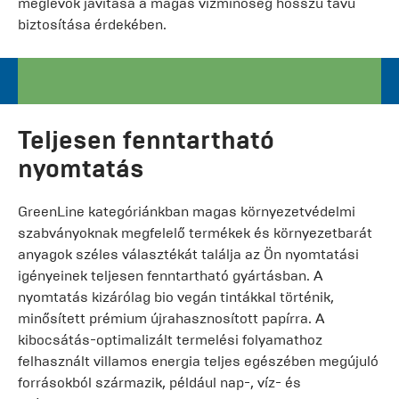
meglévők javítása a magas vízminőség hosszú távú
biztosítása érdekében.
Teljesen fenntartható
nyomtatás
GreenLine kategóriánkban magas környezetvédelmi
szabványoknak megfelelő termékek és környezetbarát
anyagok széles választékát találja az Ön nyomtatási
igényeinek teljesen fenntartható gyártásban. A
nyomtatás kizárólag bio vegán tintákkal történik,
minősített prémium újrahasznosított papírra. A
kibocsátás-optimalizált termelési folyamathoz
felhasznált villamos energia teljes egészében megújuló
forrásokból származik, például nap-, víz- és