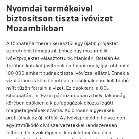
Nyomdai termékeivel
biztosítson tiszta ivóvizet
Mozambikban
A ClimatePartneren keresztül egy újabb projektet
szeretnénk támogatni. Ehhez egy mozambiki
ivóvízprojektet választottunk. Manicán, Sofalán és
Tetében kutakat javítanak és telepítenek, így több mint
100 000 embert tudnak tiszta ivóvízzel ellátni. Ennek a
vízellátásnak köszönhetően a lakóknak nem kell többé
nyílt tűzön forralni a vizet. Ez csökkenti a CO₂-
kibocsátást is. Ezzel párhuzamosan a helyi lakosság
körében csökken a kipufogógázok okozta légúti
megbetegedések száma. Különösen a gyerekek
profitálnak az új kútból. Az ivóvízprojekt a helyszínen
együttműködő civil szervezetekkel rendszeresen
feltárja, hol szükséges új kutak létesítése és a