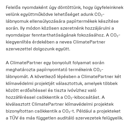
Felelős nyomdaként úgy döntöttünk, hogy ügyfeleinknek
velünk együttműködve lehetőséget adunk CO₂-
lábnyomuk ellensúlyozására papírtermékek készítése
során. Ily módon közösen szeretnénk hozzájárulni a
nyomdaipar fenntarthatóságának fokozásához. A CO₂-
kiegyenlítés érdekében a neves ClimatePartner
szervezettel dolgozunk együtt.
A ClimatePartner egy bonyolult folyamat során
meghatározta papírnyomtató termékeink CO₂-
lábnyomát. A következő lépésben a ClimatePartner két
klímavédelmi projektjét választottuk, amelyek többek
között erdősítéssel és tiszta ivóvízhez való
hozzáféréssel csökkentik a CO₂-kibocsátást. A
kiválasztott ClimatePartner klímavédelmi projektek
bizonyítottan csökkentik a CO₂-t. Például a projekteket
a TÜV és más független auditáló szervezetek felügyelik.