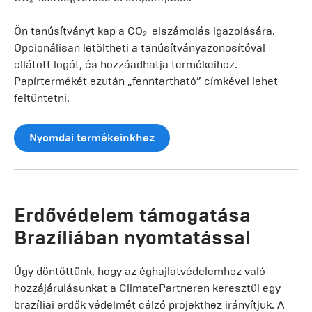
Ön tanúsítványt kap a CO₂-elszámolás igazolására.
Opcionálisan letöltheti a tanúsítványazonosítóval
ellátott logót, és hozzáadhatja termékeihez.
Papírtermékét ezután „fenntartható” címkével lehet
feltüntetni.
Nyomdai termékeinkhez
Erdővédelem támogatása
Brazíliában nyomtatással
Úgy döntöttünk, hogy az éghajlatvédelemhez való
hozzájárulásunkat a ClimatePartneren keresztül egy
brazíliai erdők védelmét célzó projekthez irányítjuk. A