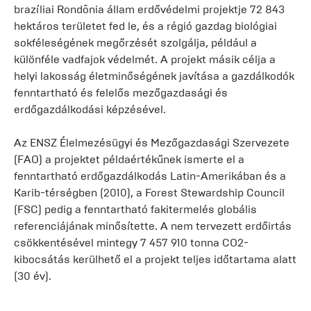
brazíliai Rondônia állam erdővédelmi projektje 72 843
hektáros területet fed le, és a régió gazdag biológiai
sokféleségének megőrzését szolgálja, például a
különféle vadfajok védelmét. A projekt másik célja a
helyi lakosság életminőségének javítása a gazdálkodók
fenntartható és felelős mezőgazdasági és
erdőgazdálkodási képzésével.
Az ENSZ Élelmezésügyi és Mezőgazdasági Szervezete
(FAO) a projektet példaértékűnek ismerte el a
fenntartható erdőgazdálkodás Latin-Amerikában és a
Karib-térségben (2010), a Forest Stewardship Council
(FSC) pedig a fenntartható fakitermelés globális
referenciájának minősítette. A nem tervezett erdőirtás
csökkentésével mintegy 7 457 910 tonna CO2-
kibocsátás kerülhető el a projekt teljes időtartama alatt
(30 év).