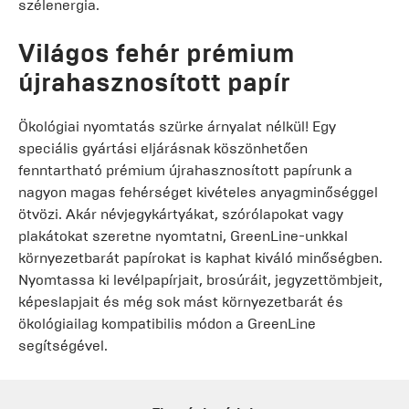
szélenergia.
Világos fehér prémium
újrahasznosított papír
Ökológiai nyomtatás szürke árnyalat nélkül! Egy
speciális gyártási eljárásnak köszönhetően
fenntartható prémium újrahasznosított papírunk a
nagyon magas fehérséget kivételes anyagminőséggel
ötvözi. Akár névjegykártyákat, szórólapokat vagy
plakátokat szeretne nyomtatni, GreenLine-unkkal
környezetbarát papírokat is kaphat kiváló minőségben.
Nyomtassa ki levélpapírjait, brosúráit, jegyzettömbjeit,
képeslapjait és még sok mást környezetbarát és
ökológiailag kompatibilis módon a GreenLine
segítségével.