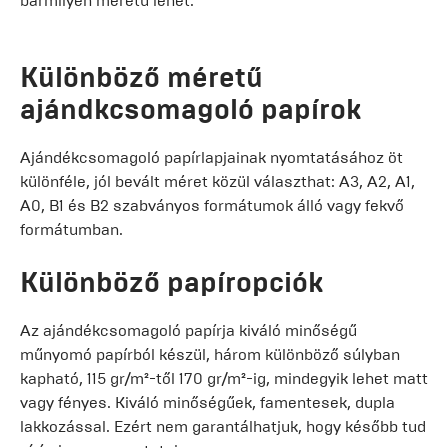
bármilyen méretű lehet.
Különböző méretű
ajándkcsomagoló papírok
Ajándékcsomagoló papírlapjainak nyomtatásához öt
különféle, jól bevált méret közül választhat: A3, A2, A1,
A0, B1 és B2 szabványos formátumok álló vagy fekvő
formátumban.
Különböző papíropciók
Az ajándékcsomagoló papírja kiváló minőségű
műnyomó papírból készül, három különböző súlyban
kapható, 115 gr/m²-től 170 gr/m²-ig, mindegyik lehet matt
vagy fényes. Kiváló minőségűek, famentesek, dupla
lakkozással. Ezért nem garantálhatjuk, hogy később tud