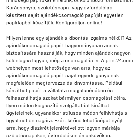
minőségű papírokat kínálunk, öt különböző formátumot.
Karácsonyra, születésnapra vagy évfordulókra
készített saját ajándékcsomagoló papírját egyetlen
papírlapból készítjük. Konfiguráljon online!
Milyen lenne egy ajándék a kibontás izgalma nélkül? Az
ajándékcsomagoló papírt hagyományosan annak
biztosítására használják, hogy minden ajándék nagyon
különleges legyen, még a csomagolás is. A print24.com
webhelyen most lehetősége van arra, hogy az
ajándékcsomagoló papírt saját egyedi igényeinek
megfelelően megtervezze és kinyomtassa. Például
készíthet papírt a vállalata megjelenésében és
felhasználhatja azokat bármilyen csomagolási célra.
Ilyen módon kiegészítő szolgáltatást kínálhat
ügyfeleinek, ugyanakkor stílusos módon felhívhatja a
figyelmet önmagára. Ezért kitűnő lehetőséget nyújt
arra, hogy diszkrét jelenlétével ott legyen márkája
születésnapokon, évfordulókon és esküvőkön.