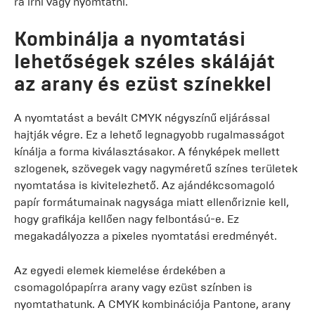
rá írni vagy nyomtatni.
Kombinálja a nyomtatási
lehetőségek széles skáláját
az arany és ezüst színekkel
A nyomtatást a bevált CMYK négyszínű eljárással
hajtják végre. Ez a lehető legnagyobb rugalmasságot
kínálja a forma kiválasztásakor. A fényképek mellett
szlogenek, szövegek vagy nagyméretű színes területek
nyomtatása is kivitelezhető. Az ajándékcsomagoló
papír formátumainak nagysága miatt ellenőriznie kell,
hogy grafikája kellően nagy felbontású-e. Ez
megakadályozza a pixeles nyomtatási eredményét.
Az egyedi elemek kiemelése érdekében a
csomagolópapírra arany vagy ezüst színben is
nyomtathatunk. A CMYK kombinációja Pantone, arany