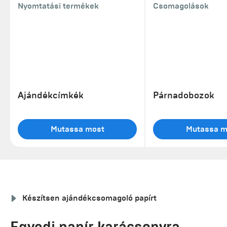
Nyomtatási termékek
Csomagolások
Ajándékcímkék
Párnadobozok
Mutassa most
Mutassa m
Készítsen ajándékcsomagoló papírt
Egyedi papír karácsonyra,