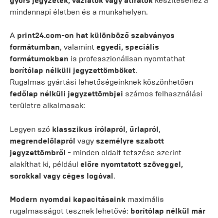
gyors jegyzetek, vázlatok vagy átiratok
készítéséhez a
mindennapi életben és a munkahelyen.
A
print24.com-on
hat különböző szabványos
formátumban
, valamint
egyedi, speciális
formátumokban
is professzionálisan nyomtathat
borítólap nélküli jegyzettömböket
.
Rugalmas gyártási lehetőségeinknek köszönhetően
fedőlap nélküli jegyzettömbjei
számos felhasználási
területre alkalmasak:
Legyen szó
klasszikus írólapról
,
űrlapról
,
megrendelőlapról
vagy
személyre szabott
jegyzettömbről
- minden oldalt tetszése szerint
alakíthat ki, például
előre nyomtatott szöveggel,
sorokkal vagy céges logóval
.
Modern nyomdai kapacitásaink
maximális
rugalmasságot tesznek lehetővé:
borítólap nélkül
már