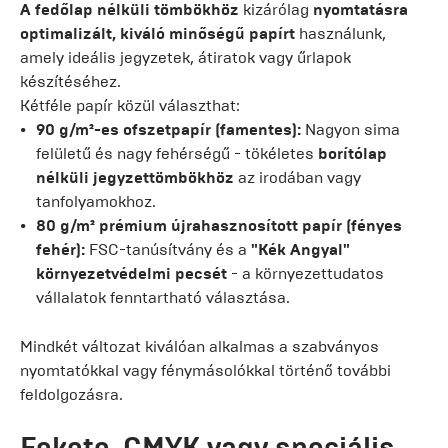
A fedőlap nélküli tömbökhöz
kizárólag
nyomtatásra
optimalizált, kiváló minőségű papírt
használunk,
amely ideális jegyzetek, átiratok vagy űrlapok
készítéséhez.
Kétféle papír közül választhat:
90 g/m²-es ofszetpapír (famentes):
Nagyon sima
felületű és nagy fehérségű - tökéletes
borítólap
nélküli jegyzettömbökhöz
az irodában vagy
tanfolyamokhoz.
80 g/m² prémium újrahasznosított papír (fényes
fehér):
FSC-tanúsítvány és a
"Kék Angyal"
környezetvédelmi pecsét
- a környezettudatos
vállalatok fenntartható választása.
Mindkét változat kiválóan alkalmas a szabványos
nyomtatókkal vagy fénymásolókkal történő további
feldolgozásra.
Fekete, CMYK vagy speciális