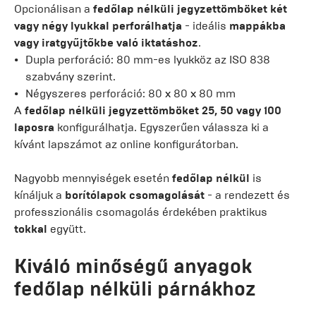
Opcionálisan a
fedőlap nélküli jegyzettömböket
két
vagy négy lyukkal perforálhatja
- ideális
mappákba
vagy iratgyűjtőkbe való iktatáshoz
.
Dupla perforáció: 80 mm-es lyukköz az ISO 838
szabvány szerint.
Négyszeres perforáció: 80 x 80 x 80 mm
A
fedőlap nélküli jegyzettömböket
25, 50 vagy 100
laposra
konfigurálhatja. Egyszerűen válassza ki a
kívánt lapszámot az online konfigurátorban.
Nagyobb mennyiségek esetén
fedőlap nélkül
is
kínáljuk a
borítólapok
csomagolását
- a rendezett és
professzionális csomagolás érdekében praktikus
tokkal
együtt.
Kiváló minőségű anyagok
fedőlap nélküli párnákhoz