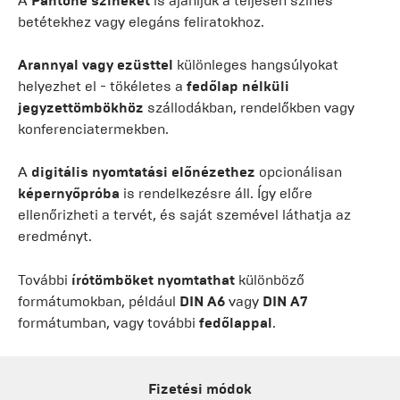
A
Pantone színeket
is ajánljuk a teljesen színes
betétekhez vagy elegáns feliratokhoz.
Arannyal vagy ezüsttel
különleges hangsúlyokat
helyezhet el - tökéletes a
fedőlap nélküli
jegyzettömbökhöz
szállodákban, rendelőkben vagy
konferenciatermekben.
A
digitális nyomtatási előnézethez
opcionálisan
képernyőpróba
is rendelkezésre áll. Így előre
ellenőrizheti a tervét, és saját szemével láthatja az
eredményt.
További
írótömböket nyomtathat
különböző
formátumokban, például
DIN A6
vagy
DIN A7
formátumban, vagy további
fedőlappal
.
Fizetési módok