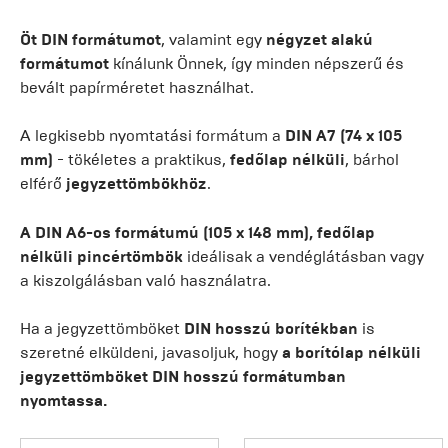
Öt DIN formátumot
, valamint egy
négyzet alakú
formátumot
kínálunk Önnek, így minden népszerű és
bevált papírméretet használhat.
A legkisebb nyomtatási formátum a
DIN A7 (74 x 105
mm)
- tökéletes a praktikus,
fedőlap nélküli
, bárhol
elférő
jegyzettömbökhöz
.
A DIN A6-os formátumú (105 x 148 mm), fedőlap
nélküli pincértömbök
ideálisak a vendéglátásban vagy
a kiszolgálásban való használatra.
Ha a jegyzettömböket
DIN hosszú borítékban
is
szeretné elküldeni, javasoljuk, hogy
a borítólap nélküli
jegyzettömböket DIN hosszú formátumban
nyomtassa.