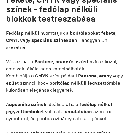
színek - fedőlap nélküli
blokkok testreszabása
Fedőlap nélkül
nyomtatjuk a
borítólapokat
fekete
,
CMYK
vagy
speciális színekben
- ahogyan Ön
szeretné.
Választhat a
Pantone
,
arany
és
ezüst
színek közül,
amelyek tökéletesen kombinálhatók.
Kombinálja a
CMYK
színt például
Pantone
,
arany
vagy
ezüst
színnel, hogy
borítólap nélküli jegyzettömbjei
különösen elegánsak legyenek.
A
speciális színek
ideálisak, ha a
fedőlap nélküli
jegyzettömböket
vállalata
arculatában
szeretné
nyomtatni, és pontos színárnyalatokat igényel.