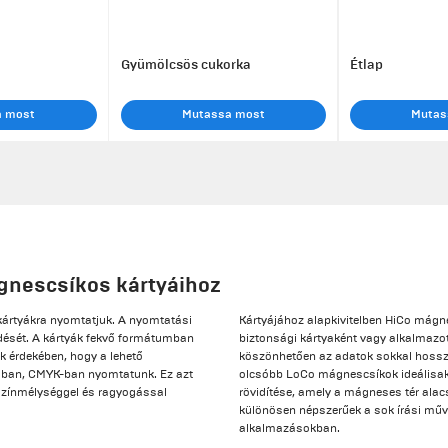
Gyümölcsös cukorka
Étlap
a most
Mutassa most
Mutas
gnescsíkos kártyáihoz
 kártyákra nyomtatjuk. A nyomtatási
Kártyájához alapkivitelben HiCo mágnes
dését. A kártyák fekvő formátumban
biztonsági kártyaként vagy alkalmazot
k érdekében, hogy a lehető
köszönhetően az adatok sokkal hossz
ában, CMYK-ban nyomtatunk. Ez azt
olcsóbb LoCo mágnescsíkok ideálisak s
 színmélységgel és ragyogással
rövidítése, amely a mágneses tér ala
különösen népszerűek a sok írási műve
alkalmazásokban.