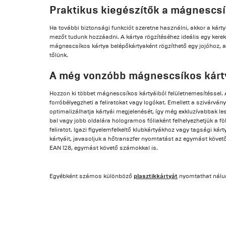
Praktikus kiegészítők a mágnescs
Ha további biztonsági funkciót szeretne használni, akkor a kárt
mezőt tudunk hozzáadni. A kártya rögzítéséhez ideális egy kerek 
mágnescsíkos kártya belépőkártyaként rögzíthető egy jojóhoz, 
tőlünk.
A még vonzóbb mágnescsíkos kárty
Hozzon ki többet mágnescsíkos kártyáiból felületnemesítéssel.
forróbélyegzheti a feliratokat vagy logókat. Emellett a szivárván
optimalizálhatja kártyái megjelenését, így még exkluzívabbak l
bal vagy jobb oldalára hologramos fóliaként felhelyezhetjük a
feliratot. Igazi figyelemfelkeltő klubkártyákhoz vagy tagsági ká
kártyáit, javasoljuk a hőtranszfer nyomtatást az egymást köv
EAN 128, egymást követő számokkal is.
plasztikkártyát
Egyébként számos különböző
nyomtathat nálu