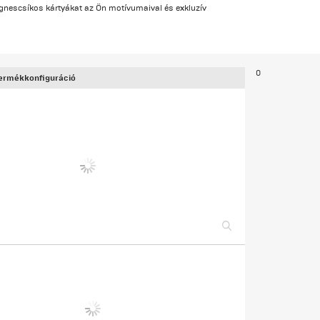
nescsíkos kártyákat az Ön motívumaival és exkluzív
0
termékkonfiguráció