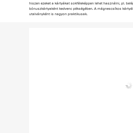
hiszen ezeket a kártyákat sokféleképpen lehet használni, pl. be
bónuszkártyaként kedvenc pékségében. A mágnescsíkos kártyák
utalványként is nagyon praktikusak.