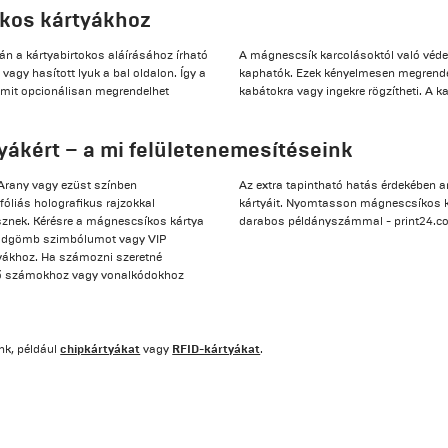
íkos kártyákhoz
yán a kártyabirtokos aláírásához írható
A mágnescsík karcolásoktól való véde
vagy hasított lyuk a bal oldalon. Így a
kaphatók. Ezek kényelmesen megrendel
amit opcionálisan megrendelhet
kabátokra vagy ingekre rögzítheti. A k
ákért – a mi felületenemesítéseink
 Arany vagy ezüst színben
Az extra tapintható hatás érdekében
yfóliás holografikus rajzokkal
kártyáit. Nyomtasson mágnescsíkos ká
esznek. Kérésre a mágnescsíkos kártya
darabos példányszámmal - print24.c
 földgömb szimbólumot vagy VIP
rtyákhoz. Ha számozni szeretné
ető számokhoz vagy vonalkódokhoz
chipkártyákat
RFID-kártyákat
nk, például
vagy
.