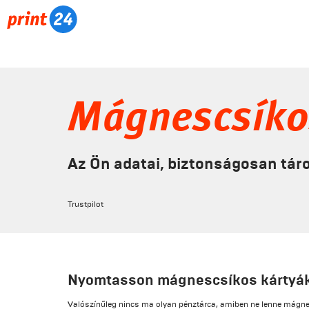
Mágnescsíko
Az Ön adatai, biztonságosan táro
Trustpilot
Nyomtasson mágnescsíkos kártyá
Valószínűleg nincs ma olyan pénztárca, amiben ne lenne mágne