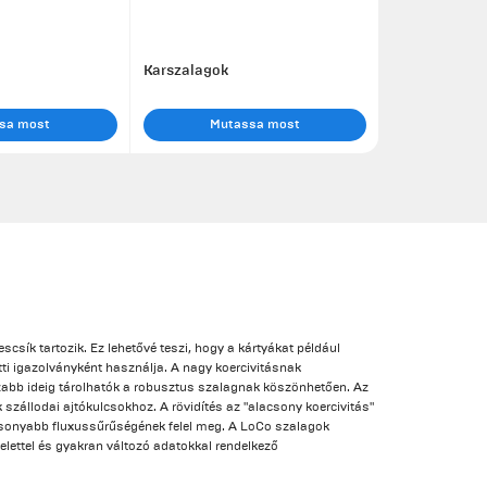
Karszalagok
sa most
Mutassa most
csík tartozik. Ez lehetővé teszi, hogy a kártyákat például
ti igazolványként használja. A nagy koercivitásnak
abb ideig tárolhatók a robusztus szalagnak köszönhetően. Az
zállodai ajtókulcsokhoz. A rövidítés az "alacsony koercivitás"
csonyabb fluxussűrűségének felel meg. A LoCo szalagok
lettel és gyakran változó adatokkal rendelkező