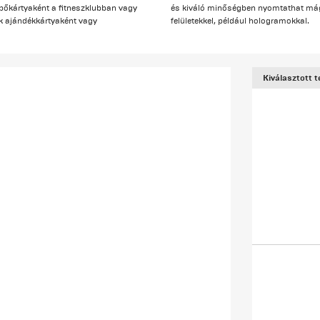
lépőkártyaként a fitneszklubban vagy
és kiváló minőségben nyomtathat mág
 ajándékkártyaként vagy
felületekkel, például hologramokkal.
Kiválasztott 