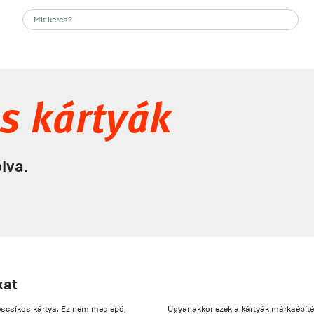
s kártyák
lva.
kat
scsíkos kártya. Ez nem meglepő,
Ugyanakkor ezek a kártyák márkaépíté