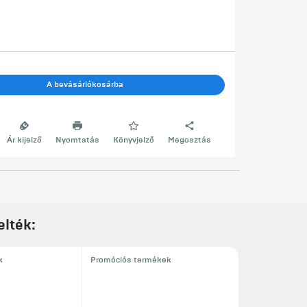
A bevásárlókosárba
Ár kijelző
Nyomtatás
Könyvjelző
Megosztás
elték:
k
Promóciós termékek