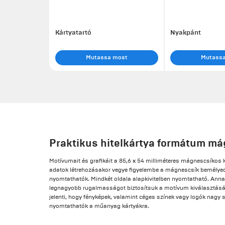
Kártyatartó
Nyakpánt
Mutassa most
Mutass
Praktikus hitelkártya formátum má
Motívumait és grafikáit a 85,6 x 54 milliméteres mágnescsíkos
adatok létrehozásakor vegye figyelembe a mágnescsík bemélye
nyomtathatók. Mindkét oldala alapkivitelben nyomtatható. Anna
legnagyobb rugalmasságot biztosítsuk a motívum kiválasztás
jelenti, hogy fényképek, valamint céges színek vagy logók nagy
nyomtathatók a műanyag kártyákra.