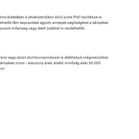
lme érdekében a jelvénytartókon kívül puha PVC borítások is
hetők fém kapcsokkal együtt, amelyek segítségével a kártyákat
apcsok műanyag vagy textil zsebbel is rendelhetők.
 arany vagy ezüst dombornyomással is elláthatjuk mágnescsíkos
rtyákat most - alacsony árak, kiváló minőség akár 50 000
om!