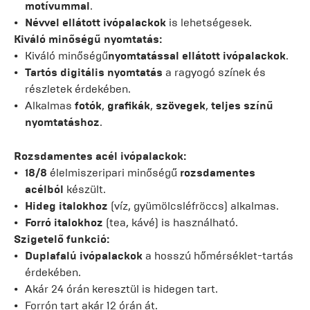
motívummal
.
Névvel ellátott ivópalackok
is lehetségesek.
Kiváló minőségű nyomtatás:
Kiváló minőségű
nyomtatással ellátott ivópalackok
.
Tartós digitális nyomtatás
a ragyogó színek és
részletek érdekében.
Alkalmas
fotók
,
grafikák
,
szövegek
,
teljes színű
nyomtatáshoz
.
Rozsdamentes acél ivópalackok:
18/8
élelmiszeripari minőségű
rozsdamentes
acélból
készült.
Hideg italokhoz
(víz, gyümölcsléfröccs) alkalmas.
Forró italokhoz
(tea, kávé) is használható.
Szigetelő funkció:
Duplafalú ivópalackok
a hosszú hőmérséklet-tartás
érdekében.
Akár 24 órán keresztül is hidegen tart.
Forrón tart akár 12 órán át.