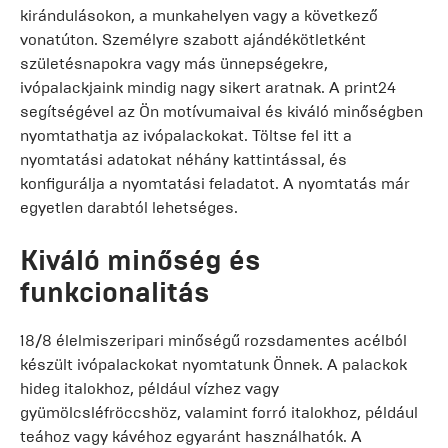
kirándulásokon, a munkahelyen vagy a következő
vonatúton. Személyre szabott ajándékötletként
születésnapokra vagy más ünnepségekre,
ivópalackjaink mindig nagy sikert aratnak. A print24
segítségével az Ön motívumaival és kiváló minőségben
nyomtathatja az ivópalackokat. Töltse fel itt a
nyomtatási adatokat néhány kattintással, és
konfigurálja a nyomtatási feladatot. A nyomtatás már
egyetlen darabtól lehetséges.
Kiváló minőség és
funkcionalitás
18/8 élelmiszeripari minőségű rozsdamentes acélból
készült ivópalackokat nyomtatunk Önnek. A palackok
hideg italokhoz, például vízhez vagy
gyümölcsléfröccshöz, valamint forró italokhoz, például
teához vagy kávéhoz egyaránt használhatók. A