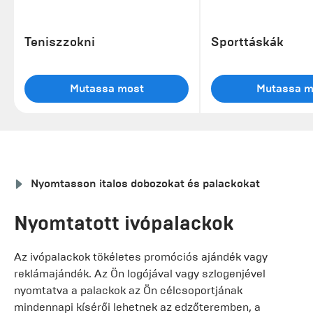
Teniszzokni
Sporttáskák
Mutassa most
Mutassa m
Nyomtasson italos dobozokat és palackokat
Nyomtatott ivópalackok
Az ivópalackok tökéletes promóciós ajándék vagy
reklámajándék. Az Ön logójával vagy szlogenjével
nyomtatva a palackok az Ön célcsoportjának
mindennapi kísérői lehetnek az edzőteremben, a