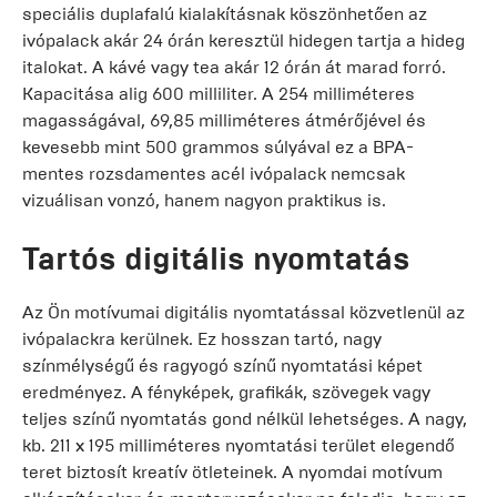
speciális duplafalú kialakításnak köszönhetően az
ivópalack akár 24 órán keresztül hidegen tartja a hideg
italokat. A kávé vagy tea akár 12 órán át marad forró.
Kapacitása alig 600 milliliter. A 254 milliméteres
magasságával, 69,85 milliméteres átmérőjével és
kevesebb mint 500 grammos súlyával ez a BPA-
mentes rozsdamentes acél ivópalack nemcsak
vizuálisan vonzó, hanem nagyon praktikus is.
Tartós digitális nyomtatás
Az Ön motívumai digitális nyomtatással közvetlenül az
ivópalackra kerülnek. Ez hosszan tartó, nagy
színmélységű és ragyogó színű nyomtatási képet
eredményez. A fényképek, grafikák, szövegek vagy
teljes színű nyomtatás gond nélkül lehetséges. A nagy,
kb. 211 x 195 milliméteres nyomtatási terület elegendő
teret biztosít kreatív ötleteinek. A nyomdai motívum