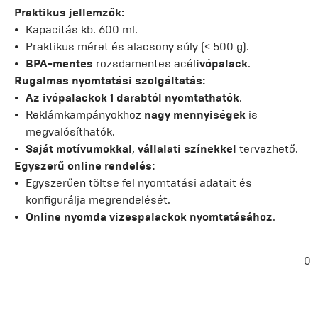
Praktikus jellemzők:
Kapacitás kb. 600 ml.
Praktikus méret és alacsony súly (< 500 g).
BPA-mentes
rozsdamentes acél
ivópalack
.
Rugalmas nyomtatási szolgáltatás:
Az ivópalackok 1 darabtól nyomtathatók
.
Reklámkampányokhoz
nagy mennyiségek
is
megvalósíthatók.
Saját motívumokkal
,
vállalati színekkel
tervezhető.
Egyszerű online rendelés:
Egyszerűen töltse fel nyomtatási adatait és
konfigurálja megrendelését.
Online nyomda
vizespalackok nyomtatásához
.
0