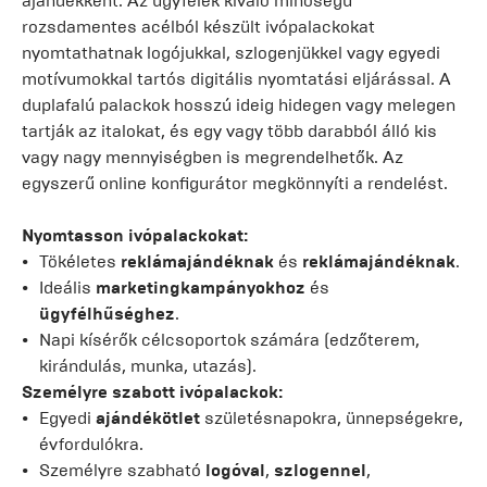
ajándékként. Az ügyfelek kiváló minőségű
rozsdamentes acélból készült ivópalackokat
nyomtathatnak logójukkal, szlogenjükkel vagy egyedi
motívumokkal tartós digitális nyomtatási eljárással. A
duplafalú palackok hosszú ideig hidegen vagy melegen
tartják az italokat, és egy vagy több darabból álló kis
vagy nagy mennyiségben is megrendelhetők. Az
egyszerű online konfigurátor megkönnyíti a rendelést.
Nyomtasson ivópalackokat:
Tökéletes
reklámajándéknak
és
reklámajándéknak
.
Ideális
marketingkampányokhoz
és
ügyfélhűséghez
.
Napi kísérők célcsoportok számára (edzőterem,
kirándulás, munka, utazás).
Személyre szabott ivópalackok:
Egyedi
ajándékötlet
születésnapokra, ünnepségekre,
évfordulókra.
Személyre szabható
logóval
,
szlogennel
,