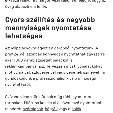
elkészítésekor és megtervezésekor ne feledje, hogy az
üveg alapszíne a fehér.
Gyors szállítás és nagyobb
mennyiségek nyomtatása
lehetséges
Az ivópalackokra egyetlen darabból nyomtatunk. A
print24-nél azonban könnyedén nyomtathat egyszerre
akár 1000 darab szigetelt palackot is
reklámkampányaihoz. Tervezzen most ivópalackokat
motívumaival, szlogenjeivel vagy cégének színeivel - mi
gondoskodunk a professzionális, kiváló minőségű
nyomtatásról.
Szívesen készítünk Önnek még több nyomtatott
terméket. Miért ne kezdje el a következő nyomtatási
feladatát
szórólapok
,
bögrék
vagy a
pólók
.