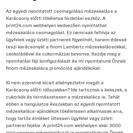
Az egyedi nyomtatott csomagolású mézeskalács a
Karácsony előtti tökéletes hirdetési eszköz. A
print24.com webhelyen kedvezően nyomtathat
mézeskalács csomagolást. Ez nemcsak felhívja az
ügyfelek vagy üzleti partnerek figyelmét, hanem édessé
teszi karácsonyát a finom Lambertz mézeskalácsokkal,
csokoládéval és cukormázzal bevonva. Kezdje meg a
nyomtatási fájl konfigurálását és mi nyomtatunk Önnek
finom mézeskalács promóciós ajándékokat.
Ki nem szeretné kicsit elkényeztetni magát a
Karácsony előtti időszakban? Ide tartoznak a kekszek, a
cukorkák és természetesen a mézeskalács is. Tehát
ebben a hangulatos évszakban az egyedi nyomtatott
mézeskalács-ajándékok tökéletesen alkalmasak arra,
hogy tartós emléket ültessen ügyfelei vagy üzleti
partnerei fejébe. A print24.com webhelyen akár 3000
mini-csomag mézeskalácsot is nyomtathatunk Önnek