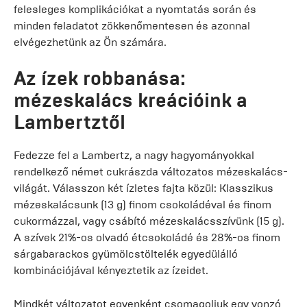
felesleges komplikációkat a nyomtatás során és
minden feladatot zökkenőmentesen és azonnal
elvégezhetünk az Ön számára.
Az ízek robbanása:
mézeskalács kreációink a
Lambertztől
Fedezze fel a Lambertz, a nagy hagyományokkal
rendelkező német cukrászda változatos mézeskalács-
világát. Válasszon két ízletes fajta közül: Klasszikus
mézeskalácsunk (13 g) finom csokoládéval és finom
cukormázzal, vagy csábító mézeskalácsszívünk (15 g).
A szívek 21%-os olvadó étcsokoládé és 28%-os finom
sárgabarackos gyümölcstöltelék egyedülálló
kombinációjával kényeztetik az ízeidet.
Mindkét változatot egyenként csomagoljuk egy vonzó