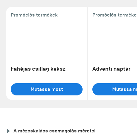
Promóciós termékek
Promóciós terméke
Fahéjas csillag keksz
Adventi naptár
Mutassa most
Mutassa m
A mézeskalács csomagolás méretei