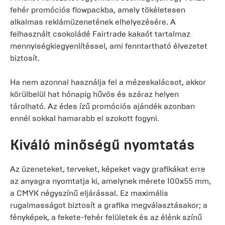
fehér promóciós flowpackba, amely tökéletesen
alkalmas reklámüzenetének elhelyezésére. A
felhasznált csokoládé Fairtrade kakaót tartalmaz
mennyiségkiegyenlítéssel, ami fenntartható élvezetet
biztosít.
Ha nem azonnal használja fel a mézeskalácsot, akkor
körülbelül hat hónapig hűvös és száraz helyen
tárolható. Az édes ízű promóciós ajándék azonban
ennél sokkal hamarabb el szokott fogyni.
Kiváló minőségű nyomtatás
Az üzeneteket, terveket, képeket vagy grafikákat erre
az anyagra nyomtatja ki, amelynek mérete 100x55 mm,
a CMYK négyszínű eljárással. Ez maximális
rugalmasságot biztosít a grafika megválasztásakor; a
fényképek, a fekete-fehér felületek és az élénk színű