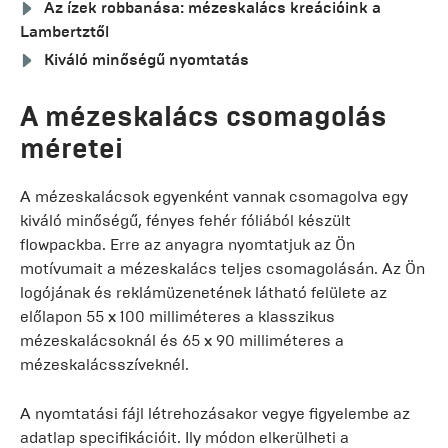
Az ízek robbanása: mézeskalács kreációink a
Lambertztől
Kiváló minőségű nyomtatás
A mézeskalács csomagolás
méretei
A mézeskalácsok egyenként vannak csomagolva egy
kiváló minőségű, fényes fehér fóliából készült
flowpackba. Erre az anyagra nyomtatjuk az Ön
motívumait a mézeskalács teljes csomagolásán. Az Ön
logójának és reklámüzenetének látható felülete az
előlapon 55 x 100 milliméteres a klasszikus
mézeskalácsoknál és 65 x 90 milliméteres a
mézeskalácsszíveknél.
A nyomtatási fájl létrehozásakor vegye figyelembe az
adatlap specifikációit. Ily módon elkerülheti a