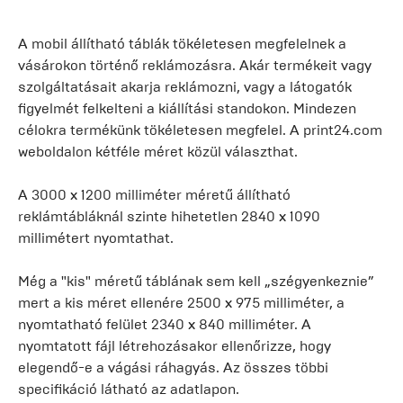
A mobil állítható táblák tökéletesen megfelelnek a
vásárokon történő reklámozásra. Akár termékeit vagy
szolgáltatásait akarja reklámozni, vagy a látogatók
figyelmét felkelteni a kiállítási standokon. Mindezen
célokra termékünk tökéletesen megfelel. A print24.com
weboldalon kétféle méret közül választhat.
A 3000 x 1200 milliméter méretű állítható
reklámtábláknál szinte hihetetlen 2840 x 1090
millimétert nyomtathat.
Még a "kis" méretű táblának sem kell „szégyenkeznie”
mert a kis méret ellenére 2500 x 975 milliméter, a
nyomtatható felület 2340 x 840 milliméter. A
nyomtatott fájl létrehozásakor ellenőrizze, hogy
elegendő-e a vágási ráhagyás. Az összes többi
specifikáció látható az adatlapon.