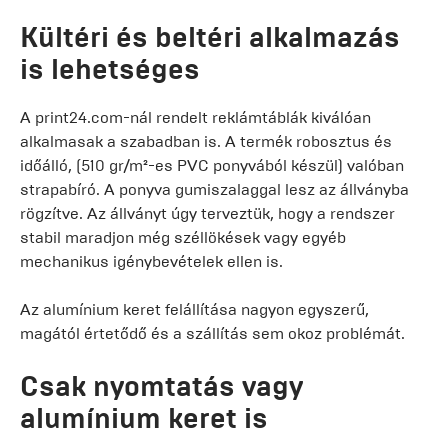
Kültéri és beltéri alkalmazás
is lehetséges
A print24.com-nál rendelt reklámtáblák kiválóan
alkalmasak a szabadban is. A termék robosztus és
időálló, (510 gr/m²-es PVC ponyvából készül) valóban
strapabíró. A ponyva gumiszalaggal lesz az állványba
rögzítve. Az állványt úgy terveztük, hogy a rendszer
stabil maradjon még széllökések vagy egyéb
mechanikus igénybevételek ellen is.
Az alumínium keret felállítása nagyon egyszerű,
magától értetődő és a szállítás sem okoz problémát.
Csak nyomtatás vagy
alumínium keret is