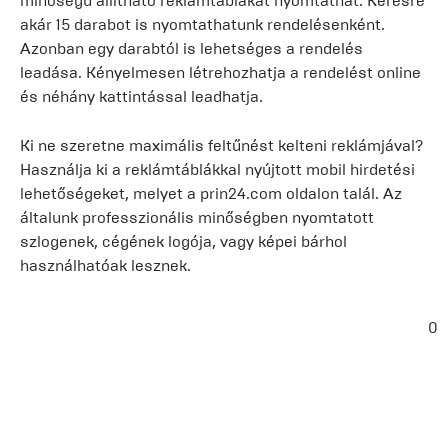
minőségű állítható reklámtáblákat nyomtathat. Kérésre
akár 15 darabot is nyomtathatunk rendelésenként.
Azonban egy darabtól is lehetséges a rendelés
leadása. Kényelmesen létrehozhatja a rendelést online
és néhány kattintással leadhatja.
Ki ne szeretne maximális feltűnést kelteni reklámjával?
Használja ki a reklámtáblákkal nyújtott mobil hirdetési
lehetőségeket, melyet a prin24.com oldalon talál. Az
általunk professzionális minőségben nyomtatott
szlogenek, cégének logója, vagy képei bárhol
használhatóak lesznek.
0