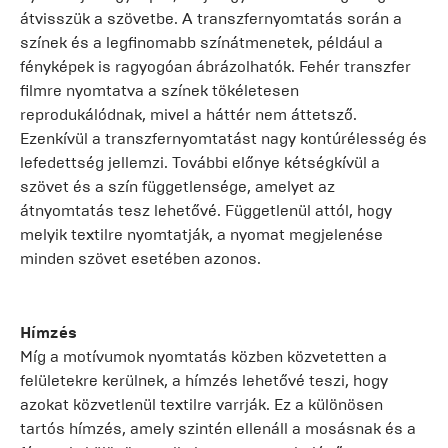
átvisszük a szövetbe. A transzfernyomtatás során a
színek és a legfinomabb színátmenetek, például a
fényképek is ragyogóan ábrázolhatók. Fehér transzfer
filmre nyomtatva a színek tökéletesen
reprodukálódnak, mivel a háttér nem áttetsző.
Ezenkívül a transzfernyomtatást nagy kontúrélesség és
lefedettség jellemzi. További előnye kétségkívül a
szövet és a szín függetlensége, amelyet az
átnyomtatás tesz lehetővé. Függetlenül attól, hogy
melyik textilre nyomtatják, a nyomat megjelenése
minden szövet esetében azonos.
Hímzés
Míg a motívumok nyomtatás közben közvetetten a
felületekre kerülnek, a hímzés lehetővé teszi, hogy
azokat közvetlenül textilre varrják. Ez a különösen
tartós hímzés, amely szintén ellenáll a mosásnak és a