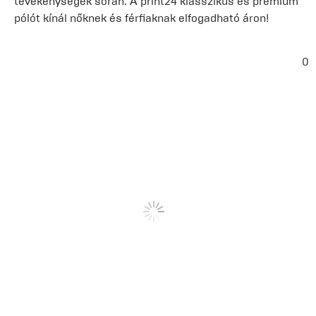
tevékenységek során. A print24 klasszikus és prémium
pólót kínál nőknek és férfiaknak elfogadható áron!
0