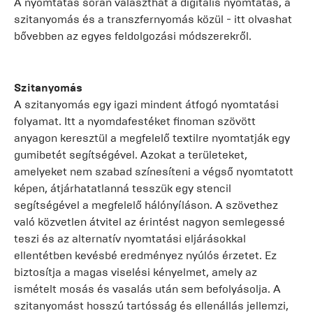
A nyomtatás során választhat a digitális nyomtatás, a
szitanyomás és a transzfernyomás közül - itt olvashat
bővebben az egyes feldolgozási módszerekről.
Szitanyomás
A szitanyomás egy igazi mindent átfogó nyomtatási
folyamat. Itt a nyomdafestéket finoman szövött
anyagon keresztül a megfelelő textilre nyomtatják egy
gumibetét segítségével. Azokat a területeket,
amelyeket nem szabad színesíteni a végső nyomtatott
képen, átjárhatatlanná tesszük egy stencil
segítségével a megfelelő hálónyíláson. A szövethez
való közvetlen átvitel az érintést nagyon semlegessé
teszi és az alternatív nyomtatási eljárásokkal
ellentétben kevésbé eredményez nyúlós érzetet. Ez
biztosítja a magas viselési kényelmet, amely az
ismételt mosás és vasalás után sem befolyásolja. A
szitanyomást hosszú tartósság és ellenállás jellemzi,