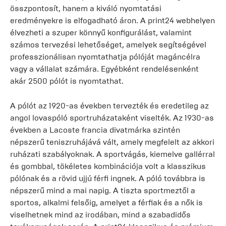
összpontosít, hanem a kiváló nyomtatási
eredményekre is elfogadható áron. A print24 webhelyen
élvezheti a szuper könnyű konfigurálást, valamint
számos tervezési lehetőséget, amelyek segítségével
professzionálisan nyomtathatja pólóját magáncélra
vagy a vállalat számára. Egyébként rendelésenként
akár 2500 pólót is nyomtathat.
A pólót az 1920-as években tervezték és eredetileg az
angol lovaspóló sportruházataként viselték. Az 1930-as
években a Lacoste francia divatmárka szintén
népszerű teniszruhájává vált, amely megfelelt az akkori
ruházati szabályoknak. A sportvágás, kiemelve gallérral
és gombbal, tökéletes kombinációja volt a klasszikus
pólónak és a rövid ujjú férfi ingnek. A póló továbbra is
népszerű mind a mai napig. A tiszta sportmeztől a
sportos, alkalmi felsőig, amelyet a férfiak és a nők is
viselhetnek mind az irodában, mind a szabadidős