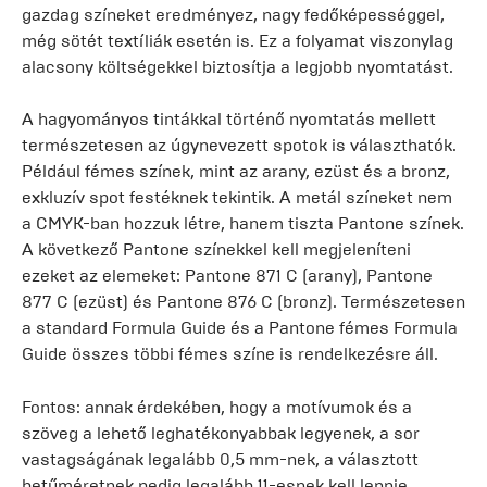
gazdag színeket eredményez, nagy fedőképességgel,
még sötét textíliák esetén is. Ez a folyamat viszonylag
alacsony költségekkel biztosítja a legjobb nyomtatást.
A hagyományos tintákkal történő nyomtatás mellett
természetesen az úgynevezett spotok is választhatók.
Például fémes színek, mint az arany, ezüst és a bronz,
exkluzív spot festéknek tekintik. A metál színeket nem
a CMYK-ban hozzuk létre, hanem tiszta Pantone színek.
A következő Pantone színekkel kell megjeleníteni
ezeket az elemeket: Pantone 871 C (arany), Pantone
877 C (ezüst) és Pantone 876 C (bronz). Természetesen
a standard Formula Guide és a Pantone fémes Formula
Guide összes többi fémes színe is rendelkezésre áll.
Fontos: annak érdekében, hogy a motívumok és a
szöveg a lehető leghatékonyabbak legyenek, a sor
vastagságának legalább 0,5 mm-nek, a választott
betűméretnek pedig legalább 11-esnek kell lennie.