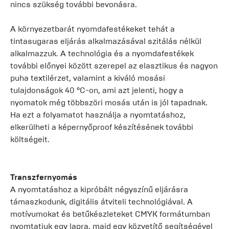
nincs szükség további bevonásra.
A környezetbarát nyomdafestékeket tehát a
tintasugaras eljárás alkalmazásával szitálás nélkül
alkalmazzuk. A technológia és a nyomdafestékek
további előnyei között szerepel az elasztikus és nagyon
puha textilérzet, valamint a kiváló mosási
tulajdonságok 40 °C-on, ami azt jelenti, hogy a
nyomatok még többszöri mosás után is jól tapadnak.
Ha ezt a folyamatot használja a nyomtatáshoz,
elkerülheti a képernyőproof készítésének további
költségeit.
Transzfernyomás
A nyomtatáshoz a kipróbált négyszínű eljárásra
támaszkodunk, digitális átviteli technológiával. A
motívumokat és betűkészleteket CMYK formátumban
nyomtatjuk egy lapra, majd egy közvetítő segítségével