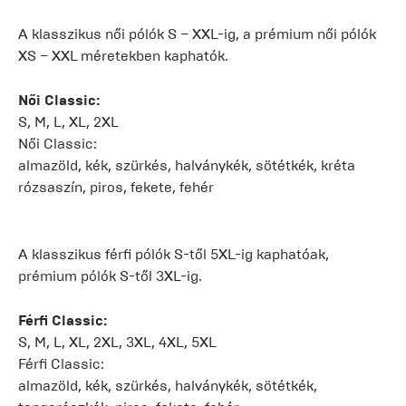
A klasszikus női pólók S – XXL-ig, a prémium női pólók
XS – XXL méretekben kaphatók.
Női Classic:
S, M, L, XL, 2XL
Női Classic:
almazöld, kék, szürkés, halványkék, sötétkék, kréta
rózsaszín, piros, fekete, fehér
A klasszikus férfi pólók S-től 5XL-ig kaphatóak,
prémium pólók S-től 3XL-ig.
Férfi Classic:
S, M, L, XL, 2XL, 3XL, 4XL, 5XL
Férfi Classic:
almazöld, kék, szürkés, halványkék, sötétkék,