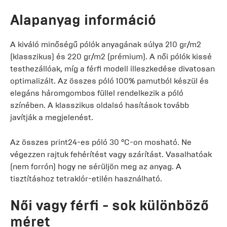
Alapanyag információ
A kiváló minőségű pólók anyagának súlya 210 gr/m2
(klasszikus) és 220 gr/m2 (prémium). A női pólók kissé
testhezállóak, míg a férfi modell illeszkedése divatosan
optimalizált. Az összes póló 100% pamutból készül és
elegáns háromgombos füllel rendelkezik a póló
színében. A klasszikus oldalsó hasítások tovább
javítják a megjelenést.
Az összes print24-es póló 30 °C-on mosható. Ne
végezzen rajtuk fehérítést vagy szárítást. Vasalhatóak
(nem forrón) hogy ne sérüljön meg az anyag. A
tisztításhoz tetraklór-etilén használható.
Női vagy férfi - sok különböző
méret