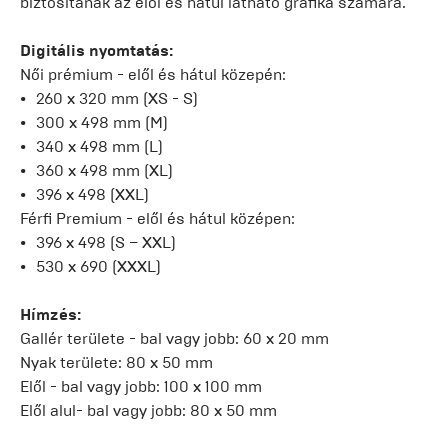
biztosítanak az elöl és hátul látható grafika számára.
Digitális nyomtatás:
Női prémium - elől és hátul közepén:
260 x 320 mm (XS - S)
300 x 498 mm (M)
340 x 498 mm (L)
360 x 498 mm (XL)
396 x 498 (XXL)
Férfi Premium - elől és hátul középen:
396 x 498 (S – XXL)
530 x 690 (XXXL)
Hímzés:
Gallér területe - bal vagy jobb: 60 x 20 mm
Nyak területe: 80 x 50 mm
Elől - bal vagy jobb: 100 x 100 mm
Elől alul- bal vagy jobb: 80 x 50 mm