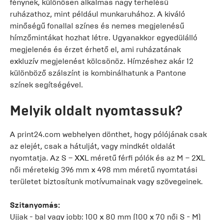
fénynek, különösen alkalmas nagy terhelésű
ruházathoz, mint például munkaruhához. A kiváló
minőségű fonallal színes és nemes megjelenésű
hímzőmintákat hozhat létre. Ugyanakkor egyedülálló
megjelenés és érzet érhető el, ami ruházatának
exkluzív megjelenést kölcsönöz. Hímzéshez akár 12
különböző szálszínt is kombinálhatunk a Pantone
színek segítségével.
Melyik oldalt nyomtassuk?
A print24.com webhelyen dönthet, hogy pólójának csak
az elejét, csak a hátulját, vagy mindkét oldalát
nyomtatja. Az S – XXL méretű férfi pólók és az M – 2XL
női méretekig 396 mm x 498 mm méretű nyomtatási
területet biztosítunk motívumainak vagy szövegeinek.
Szitanyomás:
Ujjak - bal vagy jobb: 100 x 80 mm (100 x 70 női S - M)