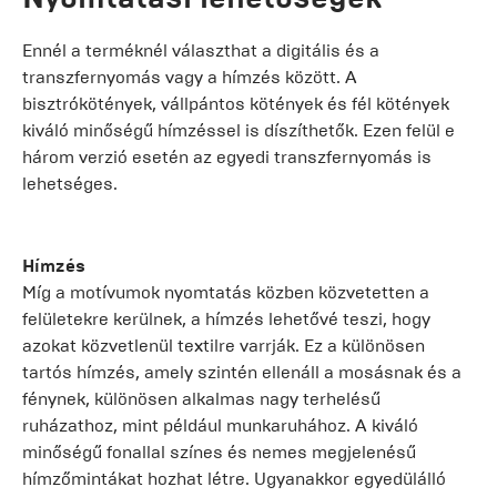
Ennél a terméknél választhat a digitális és a
transzfernyomás vagy a hímzés között. A
bisztrókötények, vállpántos kötények és fél kötények
kiváló minőségű hímzéssel is díszíthetők. Ezen felül e
három verzió esetén az egyedi transzfernyomás is
lehetséges.
Hímzés
Míg a motívumok nyomtatás közben közvetetten a
felületekre kerülnek, a hímzés lehetővé teszi, hogy
azokat közvetlenül textilre varrják. Ez a különösen
tartós hímzés, amely szintén ellenáll a mosásnak és a
fénynek, különösen alkalmas nagy terhelésű
ruházathoz, mint például munkaruhához. A kiváló
minőségű fonallal színes és nemes megjelenésű
hímzőmintákat hozhat létre. Ugyanakkor egyedülálló