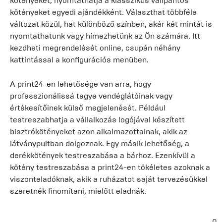
kötényeket, nyomtathatja a klasszikus vállpántos
kötényeket egyedi ajándékként. Választhat többféle
változat közül, hat különböző színben, akár két mintát is
nyomtathatunk vagy hímezhetünk az Ön számára. Itt
kezdheti megrendelését online, csupán néhány
kattintással a konfigurációs menüben.
A print24-en lehetősége van arra, hogy
professzionálissá tegye vendéglátóinak vagy
értékesítőinek külső megjelenését. Például
testreszabhatja a vállalkozás logójával készített
bisztrókötényeket azon alkalmazottainak, akik az
látványpultban dolgoznak. Egy másik lehetőség, a
derékkötények testreszabása a bárhoz. Ezenkívül a
kötény testreszabása a print24-en tökéletes azoknak a
viszonteladóknak, akik a ruházatot saját tervezésükkel
szeretnék finomítani, mielőtt eladnák.
0