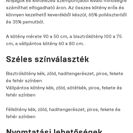
Anyagok és kivitelezés szempontjából kiváló minőségre
számíthat elfogadható áron. Az összes kötény erős és
könnyen kezelhető keverékből készül, 65% poliészterből
és 35% pamutból.
A kötény mérete 90 x 50 cm, a bisztrókötény 100 x 75
cm, a vállpántos kötény 60 x 80 cm.
Széles színválaszték
Bisztrókötény kék, zöld, haditengerészet, piros, fekete
és fehér színben
Vállpántos kötény kék, zöld, sötétkék, piros, fekete és
fehér színben
Félkötény kék, zöld, haditengerészet, piros, fekete és
fehér színben
Nyomtatási lehetőségek