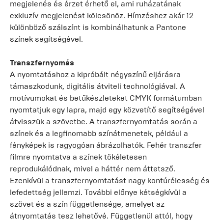
megjelenés és érzet érhető el, ami ruházatának
exkluzív megjelenést kölcsönöz. Hímzéshez akár 12
különböző szálszínt is kombinálhatunk a Pantone
színek segítségével.
Transzfernyomás
A nyomtatáshoz a kipróbált négyszínű eljárásra
támaszkodunk, digitális átviteli technológiával. A
motívumokat és betűkészleteket CMYK formátumban
nyomtatjuk egy lapra, majd egy közvetítő segítségével
átvisszük a szövetbe. A transzfernyomtatás során a
színek és a legfinomabb színátmenetek, például a
fényképek is ragyogóan ábrázolhatók. Fehér transzfer
filmre nyomtatva a színek tökéletesen
reprodukálódnak, mivel a háttér nem áttetsző.
Ezenkívül a transzfernyomtatást nagy kontúrélesség és
lefedettség jellemzi. További előnye kétségkívül a
szövet és a szín függetlensége, amelyet az
átnyomtatás tesz lehetővé. Függetlenül attól, hogy