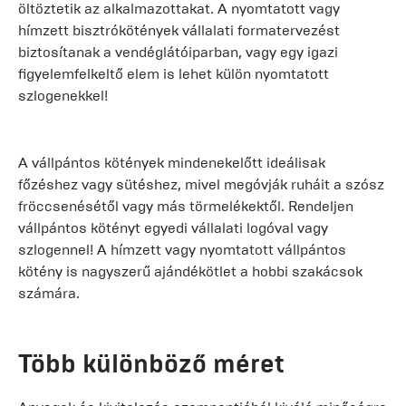
öltöztetik az alkalmazottakat. A nyomtatott vagy
hímzett bisztrókötények vállalati formatervezést
biztosítanak a vendéglátóiparban, vagy egy igazi
figyelemfelkeltő elem is lehet külön nyomtatott
szlogenekkel!
A vállpántos kötények mindenekelőtt ideálisak
főzéshez vagy sütéshez, mivel megóvják ruháit a szósz
fröccsenésétől vagy más törmelékektől. Rendeljen
vállpántos kötényt egyedi vállalati logóval vagy
szlogennel! A hímzett vagy nyomtatott vállpántos
kötény is nagyszerű ajándékötlet a hobbi szakácsok
számára.
Több különböző méret