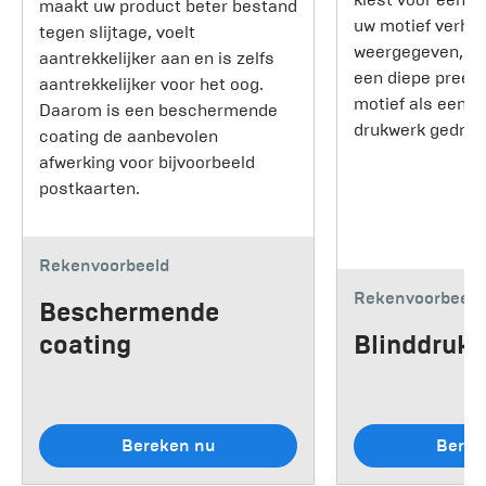
maakt uw product beter bestand
uw motief verho
tegen slijtage, voelt
weergegeven, als
aantrekkelijker aan en is zelfs
een diepe preeg,
aantrekkelijker voor het oog.
motief als een d
Daarom is een beschermende
drukwerk gedruk
coating de aanbevolen
afwerking voor bijvoorbeeld
postkaarten.
Rekenvoorbeeld
Rekenvoorbeeld
Beschermende
coating
Blinddruk
Bereken nu
Berek