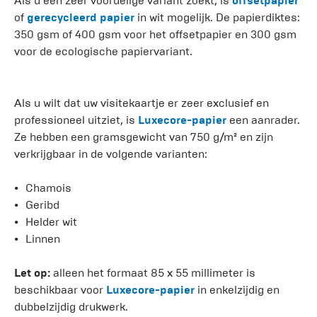
Als u een zeer voordelige variant zoekt, is
offsetpapier
of
gerecycleerd papier
in wit mogelijk. De papierdiktes:
350 gsm of 400 gsm voor het offsetpapier en 300 gsm
voor de ecologische papiervariant.
Als u wilt dat uw visitekaartje er zeer exclusief en
professioneel uitziet, is
Luxecore-papier
een aanrader.
Ze hebben een gramsgewicht van 750 g/m² en zijn
verkrijgbaar in de volgende varianten:
Chamois
Geribd
Helder wit
Linnen
Let op:
alleen het formaat 85 x 55 millimeter is
beschikbaar voor
Luxecore-papier
in enkelzijdig en
dubbelzijdig drukwerk.