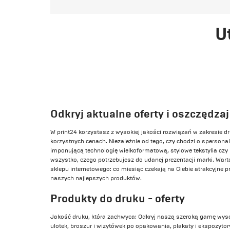
U
Odkryj aktualne oferty i oszczędzaj 
W print24 korzystasz z wysokiej jakości rozwiązań w zakresie d
korzystnych cenach. Niezależnie od tego, czy chodzi o sperson
imponującą technologię wielkoformatową, stylowe tekstylia czy
wszystko, czego potrzebujesz do udanej prezentacji marki. War
sklepu internetowego: co miesiąc czekają na Ciebie atrakcyjne p
naszych najlepszych produktów.
Produkty do druku - oferty
Jakość druku, która zachwyca: Odkryj naszą szeroką gamę wyso
ulotek, broszur i wizytówek po opakowania, plakaty i ekspozytory