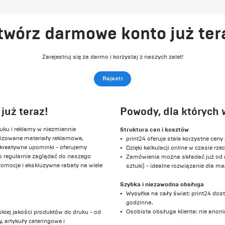
twórz darmowe konto już ter
Zarejestruj się za darmo i korzystaj z naszych zalet!
Rejestr
już teraz!
Powody, dla których 
ruku i reklamy w niezmiennie
Struktura cen i kosztów
alizowane materiały reklamowe,
print24 oferuje stale korzystne ceny
 kreatywne upominki - oferujemy
Dzięki kalkulacji online w czasie 
to regularnie zaglądać do naszego
Zamówienia można składać już od m
romocje i ekskluzywne rabaty na wiele
sztuki) - idealne rozwiązanie dla mał
Szybka i niezawodna obsługa
Wysyłka na cały świat: print24 dos
godzinna.
Osobista obsługa klienta: nie anon
kiej jakości produktów do druku - od
, artykuły cateringowe i