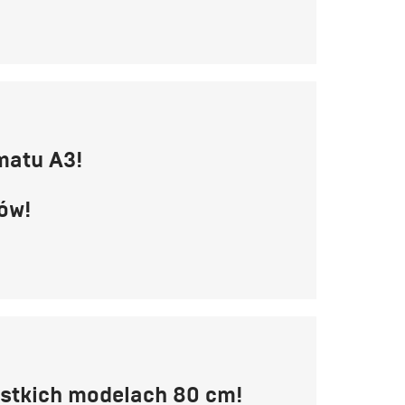
matu A3!
ów!
stkich modelach 80 cm!