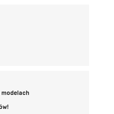
u modelach
ów!