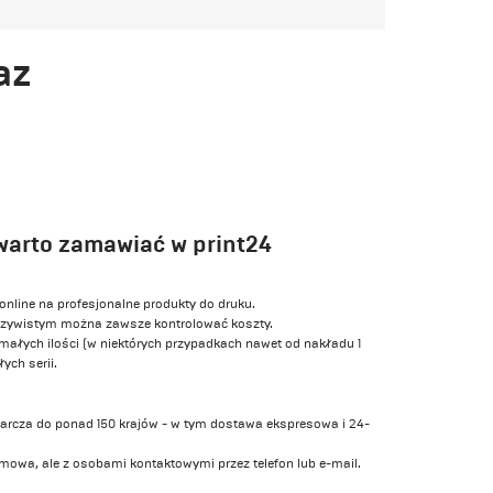
az
warto zamawiać w print24
 online na profesjonalne produkty do druku.
rzeczywistym można zawsze kontrolować koszty.
ałych ilości (w niektórych przypadkach nawet od nakładu 1
ych serii.
tarcza do ponad 150 krajów - w tym dostawa ekspresowa i 24-
imowa, ale z osobami kontaktowymi przez telefon lub e-mail.