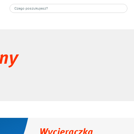
ony
Wycieraczka