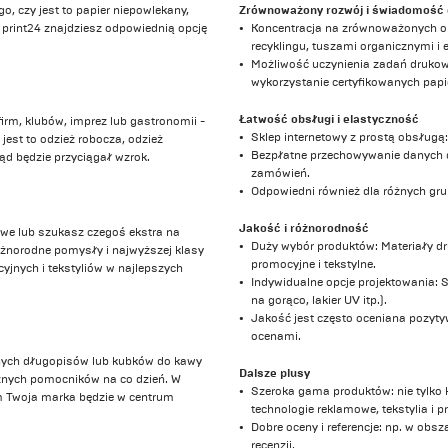
Zrównoważony rozwój i świadomość 
o, czy jest to papier niepowlekany,
w print24 znajdziesz odpowiednią opcję
Koncentracja na zrównoważonych op
recyklingu, tuszami organicznymi i 
Możliwość uczynienia zadań drukow
wykorzystanie certyfikowanych pap
Łatwość obsługi i elastyczność
firm, klubów, imprez lub gastronomii -
Sklep internetowy z prostą obsługą
jest to odzież robocza, odzież
Bezpłatne przechowywanie danych d
ląd będzie przyciągał wzrok.
zamówień.
Odpowiedni również dla różnych grup 
Jakość i różnorodność
we lub szukasz czegoś ekstra na
Duży wybór produktów: Materiały druk
óżnorodne pomysły i najwyższej klasy
promocyjne i tekstylne.
yjnych i tekstyliów w najlepszych
Indywidualne opcje projektowania: Sp
na gorąco, lakier UV itp.).
Jakość jest często oceniana pozytyw
ocenami.
nych długopisów lub kubków do kawy
Dalsze plusy
znych pomocników na co dzień. W
Szeroka gama produktów: nie tylko 
ym Twoja marka będzie w centrum
technologie reklamowe, tekstylia i 
Dobre oceny i referencje: np. w ob
recenzji.