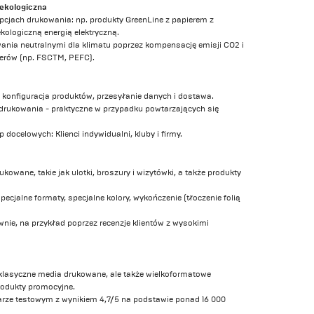
ekologiczna
cjach drukowania: np. produkty GreenLine z papierem z
ekologiczną energią elektryczną.
ania neutralnymi dla klimatu poprzez kompensację emisji CO2 i
ierów (np. FSCTM, PEFC).
: konfiguracja produktów, przesyłanie danych i dostawa.
rukowania - praktyczne w przypadku powtarzających się
docelowych: Klienci indywidualni, kluby i firmy.
owane, takie jak ulotki, broszury i wizytówki, a także produkty
ecjalne formaty, specjalne kolory, wykończenie (tłoczenie folią
nie, na przykład poprzez recenzje klientów z wysokimi
klasyczne media drukowane, ale także wielkoformatowe
produkty promocyjne.
szarze testowym z wynikiem 4,7/5 na podstawie ponad 16 000