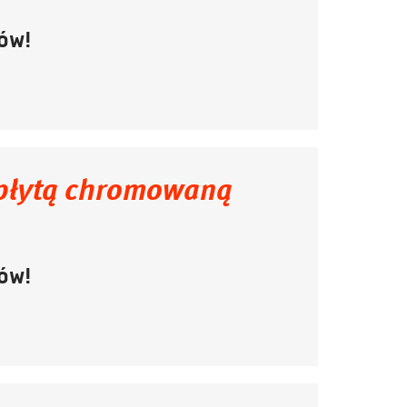
ów!
 płytą chromowaną
ów!