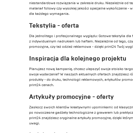
niestandardowe rozwiązania w zakresie druku. Niezależnie od teg
materiał foliowy czy wysokiej jakości specjalne wykończenie - 
dla każdego wymagania.
Tekstylia - oferta
Dla jednolitego i profesjonalnego wyglądu: Gotowe tekstylia dla 
z indywidualnym nadrukiem lub haftem. Niezależnie od tego, czy 
promocyjna, czy też odzież reklamowa - dzięki print24 Twój wyg
Inspiracja dla kolejnego projektu
Planujesz nową kampanię, chcesz ulepszyć swoje stoisko targo
swoje wydarzenie? W naszych aktualnych ofertach znajdziesz r
produkty - do druku, technologii reklamowych, artykułów promoc
print24 cenach.
Artykuły promocyjne - oferty
Zaskocz swoich klientów kreatywnymi upominkami: od klasycz
po nowoczesne gadżety technologiczne z grawerem lub praktyc
print24 znajdziesz oryginalne artykuły promocyjne, dzięki któr
uwagi.