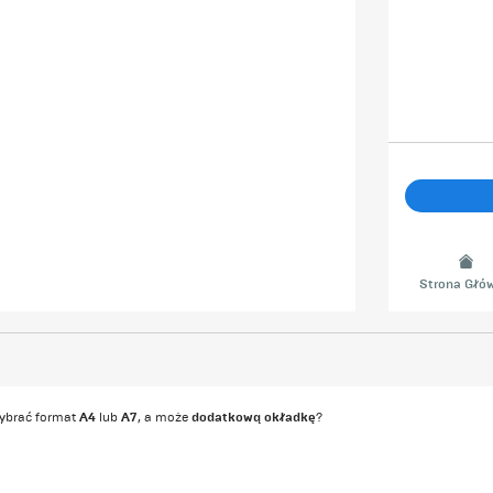
Strona Głó
A4
A7
dodatkową okładkę
wybrać format
lub
, a może
?