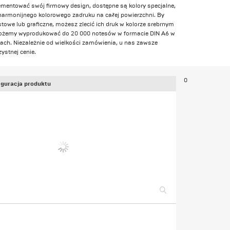
mentować swój firmowy design, dostępne są kolory specjalne,
 harmonijnego kolorowego zadruku na całej powierzchni. By
towe lub graficzne, możesz zlecić ich druk w kolorze srebrnym
ożemy wyprodukować do 20 000 notesów w formacie DIN A6 w
ach. Niezależnie od wielkości zamówienia, u nas zawsze
ystnej cenie.
0
guracja produktu