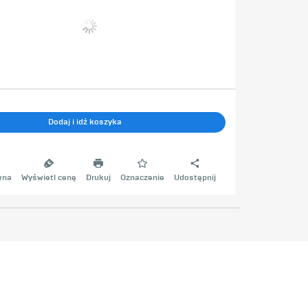
Dodaj i idź koszyka
wna
Wyświetl cenę
Drukuj
Oznaczenie
Udostępnij