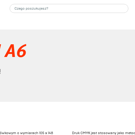
N A6
!
ztówkowym o wymiarach 105 x 148
Druk CMYK jest stosowany jako metoda