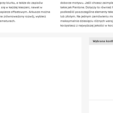
przy biurku, a także do zapisów
doborze motywu. Jeśli chcesz zaimple
się w każdej kieszeni, nawet w
takie jak Pantone. Dotyczy to również
 papierze offsetowym. Arkusze można
podkreślić poszczególne elementy teks
 na zrównoważony rozwój, wybierz
lub złotym. Na jednym zamówieniu m
ramaturach.
maksymalnie dziesięciu różnych wersj
korzystasz z najwyższej jakości w korz
Wybrana konfi