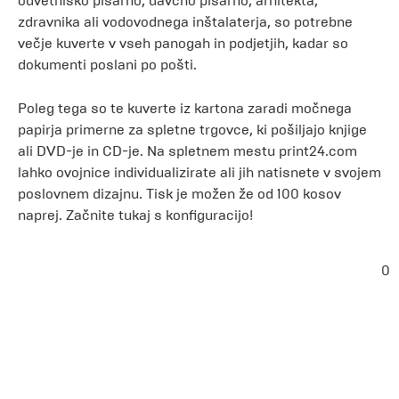
odvetniško pisarno, davčno pisarno, arhitekta,
zdravnika ali vodovodnega inštalaterja, so potrebne
večje kuverte v vseh panogah in podjetjih, kadar so
dokumenti poslani po pošti.
Poleg tega so te kuverte iz kartona zaradi močnega
papirja primerne za spletne trgovce, ki pošiljajo knjige
ali DVD-je in CD-je. Na spletnem mestu print24.com
lahko ovojnice individualizirate ali jih natisnete v svojem
poslovnem dizajnu. Tisk je možen že od 100 kosov
naprej. Začnite tukaj s konfiguracijo!
0