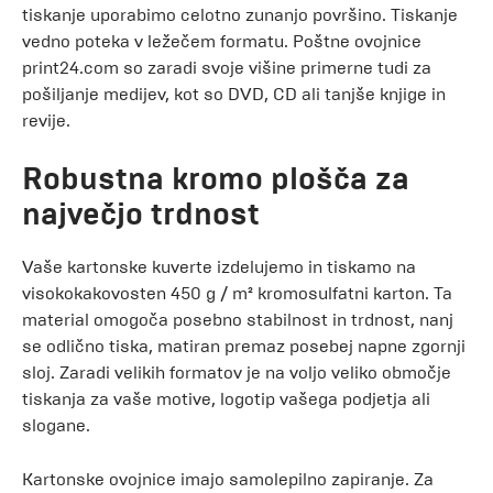
tiskanje uporabimo celotno zunanjo površino. Tiskanje
vedno poteka v ležečem formatu. Poštne ovojnice
print24.com so zaradi svoje višine primerne tudi za
pošiljanje medijev, kot so DVD, CD ali tanjše knjige in
revije.
Robustna kromo plošča za
največjo trdnost
Vaše kartonske kuverte izdelujemo in tiskamo na
visokokakovosten 450 g / m² kromosulfatni karton. Ta
material omogoča posebno stabilnost in trdnost, nanj
se odlično tiska, matiran premaz posebej napne zgornji
sloj. Zaradi velikih formatov je na voljo veliko območje
tiskanja za vaše motive, logotip vašega podjetja ali
slogane.
Kartonske ovojnice imajo samolepilno zapiranje. Za