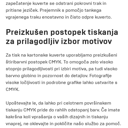
zapečatenje kuverte se odstrani pokrovni trak in
pritisne jeziček. Prejemnik s pomočjo tankega
vgrajenega traku enostavno in čisto odpre kuverto.
Preizkušen postopek tiskanja
za prilagodljiv izbor motivov
Za tisk na kartonske kuverte uporabljamo preizkušeni
štiribarvni postopek CMYK. To omogoča zelo visoko
stopnjo prilagodljivosti pri izbiri motiva, pa tudi visoko
barvno globino in pozornost do detajlov. Fotografije
visoke ločljivosti in podrobne grafike lahko ustvarite s
CMYK.
Upoštevajte le, da lahko pri celotnem površinskem
tiskanju CMYK pride do rahlih odstopanj barv. Če imate
kakršna koli vprašanja o vaših dizajnih in tiskanju
vnaprej, ne oklevajte in pokličite našo službo za pomoč.