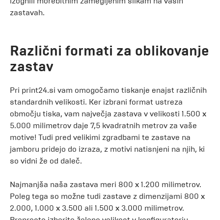
izognili morebitnim zamegljenim slikam na vaših
zastavah.
Različni formati za oblikovanje
zastav
Pri print24.si vam omogočamo tiskanje enajst različnih
standardnih velikosti. Ker izbrani format ustreza
območju tiska, vam največja zastava v velikosti 1.500 x
5.000 milimetrov daje 7,5 kvadratnih metrov za vaše
motive! Tudi pred velikimi zgradbami te zastave na
jamboru pridejo do izraza, z motivi natisnjeni na njih, ki
so vidni že od daleč.
Najmanjša naša zastava meri 800 x 1.200 milimetrov.
Poleg tega so možne tudi zastave z dimenzijami 800 x
2.000, 1.000 x 3.500 ali 1.500 x 3.000 milimetrov.
Preprosto izberite želeno velikost v konfiguratorju.