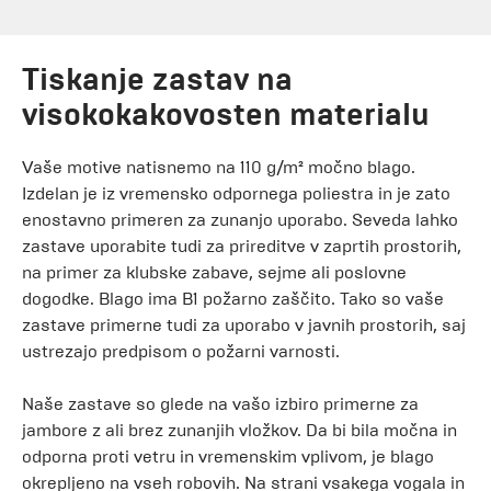
Tiskanje zastav na
visokokakovosten materialu
Vaše motive natisnemo na 110 g/m² močno blago.
Izdelan je iz vremensko odpornega poliestra in je zato
enostavno primeren za zunanjo uporabo. Seveda lahko
zastave uporabite tudi za prireditve v zaprtih prostorih,
na primer za klubske zabave, sejme ali poslovne
dogodke. Blago ima B1 požarno zaščito. Tako so vaše
zastave primerne tudi za uporabo v javnih prostorih, saj
ustrezajo predpisom o požarni varnosti.
Naše zastave so glede na vašo izbiro primerne za
jambore z ali brez zunanjih vložkov. Da bi bila močna in
odporna proti vetru in vremenskim vplivom, je blago
okrepljeno na vseh robovih. Na strani vsakega vogala in