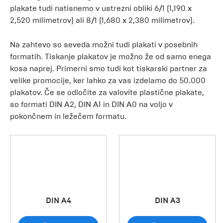
plakate tudi natisnemo v ustrezni obliki 6/1 (1,190 x
2,520 milimetrov) ali 8/1 (1,680 x 2,380 milimetrov).
Na zahtevo so seveda možni tudi plakati v posebnih
formatih. Tiskanje plakatov je možno že od samo enega
kosa naprej. Primerni smo tudi kot tiskarski partner za
velike promocije, ker lahko za vas izdelamo do 50.000
plakatov. Če se odločite za valovite plastične plakate,
so formati DIN A2, DIN A1 in DIN A0 na voljo v
pokončnem in ležečem formatu.
DIN A4
DIN A3