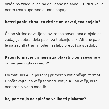
običajno zbledijo, če so dalj časa na soncu. Tudi tukaj je
dobra izbira uporaba affiche papirja.
Kateri papir izbrati za vitrine oz. osvetljena stojala?
Če so vitrine osvetljene oz. razna osvetljena stojalo od
zadaj, je dobra ideja papir za tiskanje slik. Affiche papir
je na zadnji strani moder in slabo prepušča svetlobo.
Kateri format je primeren za plakatno oglaševanje v
zunanjem oglaševanju?
Format DIN A1 je posebej primeren kot običajni format.
Upoštevajte, da večji formati, kot je A0 ali večji, niso
odobreni v vseh mestih.
Kaj pomenijo na splošno velikosti plakatov?