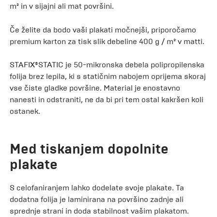
m² in v sijajni ali mat površini.
Če želite da bodo vaši plakati močnejši, priporočamo
premium karton za tisk slik debeline 400 g / m² v matti.
STAFIX®STATIC je 50-mikronska debela polipropilenska
folija brez lepila, ki s statičnim nabojem oprijema skoraj
vse čiste gladke površine. Material je enostavno
nanesti in odstraniti, ne da bi pri tem ostal kakršen koli
ostanek.
Med tiskanjem dopolnite
plakate
S celofaniranjem lahko dodelate svoje plakate. Ta
dodatna folija je laminirana na površino zadnje ali
sprednje strani in doda stabilnost vašim plakatom.