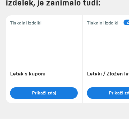
izdelek, je zanimalo tudi:
Z
Tiskalni izdelki
Tiskalni izdelki
Letak s kuponi
Letaki / Zložen l
Prikaži zdaj
Prikaži zd