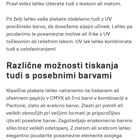
Pravi videz lahko izberete tudi z leskom ali matom.
Po želji lahko vaše plakate obdelamo tudi z UV
površinsko barvo, da dosežemo sijajni učinek. Lahko pa
poudarimo le posamezne motive ali črke z UV
točkovnim ali reliefnim lakom. UV lak lahko kombinirate
tudi s celofaniranjem!
Različne možnosti tiskanja
tudi s posebnimi barvami
Klasične plakate lahko natisnemo na tiskanem ali
ofsetnem papirju v CMYK ali črni barvi v kombinaciji s
Pantone, zlato ali srebrno barvo. Zlasti pri polnih ali
velikih območjih pri večjimi formati je priporočljivo
izbrati posebne barve. Zagotavljajo enakomerno barvno
sliko brez velikih odstopanj. Z zlatom ali srebrom lahko
elegantno poudarite posamezne elemente svojega