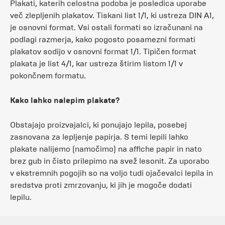
Plakati, katerih celostna podoba je posledica uporabe
več zlepljenih plakatov. Tiskani list 1/1, ki ustreza DIN A1,
je osnovni format. Vsi ostali formati so izračunani na
podlagi razmerja, kako pogosto posamezni formati
plakatov sodijo v osnovni format 1/1. Tipičen format
plakata je list 4/1, kar ustreza štirim listom 1/1 v
pokončnem formatu.
Kako lahko nalepim plakate?
Obstajajo proizvajalci, ki ponujajo lepila, posebej
zasnovana za lepljenje papirja. S temi lepili lahko
plakate nalijemo (namočimo) na affiche papir in nato
brez gub in čisto prilepimo na svež lesonit. Za uporabo
v ekstremnih pogojih so na voljo tudi ojačevalci lepila in
sredstva proti zmrzovanju, ki jih je mogoče dodati
lepilu.