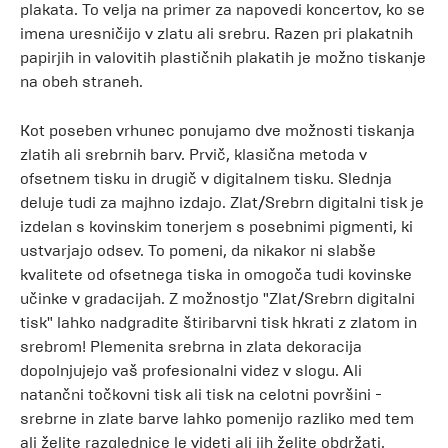
plakata. To velja na primer za napovedi koncertov, ko se
imena uresničijo v zlatu ali srebru. Razen pri plakatnih
papirjih in valovitih plastičnih plakatih je možno tiskanje
na obeh straneh.
Kot poseben vrhunec ponujamo dve možnosti tiskanja
zlatih ali srebrnih barv. Prvič, klasična metoda v
ofsetnem tisku in drugič v digitalnem tisku. Slednja
deluje tudi za majhno izdajo. Zlat/Srebrn digitalni tisk je
izdelan s kovinskim tonerjem s posebnimi pigmenti, ki
ustvarjajo odsev. To pomeni, da nikakor ni slabše
kvalitete od ofsetnega tiska in omogoča tudi kovinske
učinke v gradacijah. Z možnostjo "Zlat/Srebrn digitalni
tisk" lahko nadgradite štiribarvni tisk hkrati z zlatom in
srebrom! Plemenita srebrna in zlata dekoracija
dopolnjujejo vaš profesionalni videz v slogu. Ali
natančni točkovni tisk ali tisk na celotni površini -
srebrne in zlate barve lahko pomenijo razliko med tem
ali želite razglednice le videti ali jih želite obdržati.