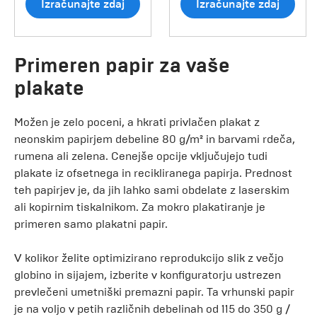
Izračunajte zdaj
Izračunajte zdaj
Primeren papir za vaše
plakate
Možen je zelo poceni, a hkrati privlačen plakat z
neonskim papirjem debeline 80 g/m² in barvami rdeča,
rumena ali zelena. Cenejše opcije vključujejo tudi
plakate iz ofsetnega in recikliranega papirja. Prednost
teh papirjev je, da jih lahko sami obdelate z laserskim
ali kopirnim tiskalnikom. Za mokro plakatiranje je
primeren samo plakatni papir.
V kolikor želite optimizirano reprodukcijo slik z večjo
globino in sijajem, izberite v konfiguratorju ustrezen
prevlečeni umetniški premazni papir. Ta vrhunski papir
je na voljo v petih različnih debelinah od 115 do 350 g /