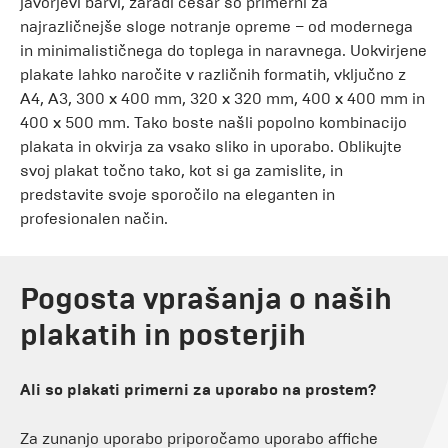
javorjevi barvi, zaradi česar so primerni za
najrazličnejše sloge notranje opreme – od modernega
in minimalističnega do toplega in naravnega. Uokvirjene
plakate lahko naročite v različnih formatih, vključno z
A4, A3, 300 x 400 mm, 320 x 320 mm, 400 x 400 mm in
400 x 500 mm. Tako boste našli popolno kombinacijo
plakata in okvirja za vsako sliko in uporabo. Oblikujte
svoj plakat točno tako, kot si ga zamislite, in
predstavite svoje sporočilo na eleganten in
profesionalen način.
Pogosta vprašanja o naših
plakatih in posterjih
Ali so plakati primerni za uporabo na prostem?
Za zunanjo uporabo priporočamo uporabo affiche