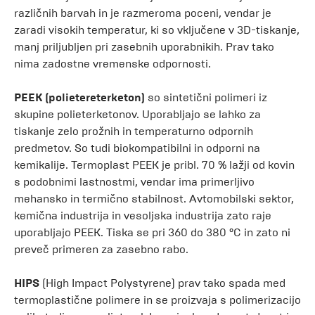
različnih barvah in je razmeroma poceni, vendar je
zaradi visokih temperatur, ki so vključene v 3D-tiskanje,
manj priljubljen pri zasebnih uporabnikih. Prav tako
nima zadostne vremenske odpornosti.
PEEK (polietereterketon)
so sintetični polimeri iz
skupine polieterketonov. Uporabljajo se lahko za
tiskanje zelo prožnih in temperaturno odpornih
predmetov. So tudi biokompatibilni in odporni na
kemikalije. Termoplast PEEK je pribl. 70 % lažji od kovin
s podobnimi lastnostmi, vendar ima primerljivo
mehansko in termično stabilnost. Avtomobilski sektor,
kemična industrija in vesoljska industrija zato raje
uporabljajo PEEK. Tiska se pri 360 do 380 °C in zato ni
preveč primeren za zasebno rabo.
HIPS
(High Impact Polystyrene) prav tako spada med
termoplastične polimere in se proizvaja s polimerizacijo