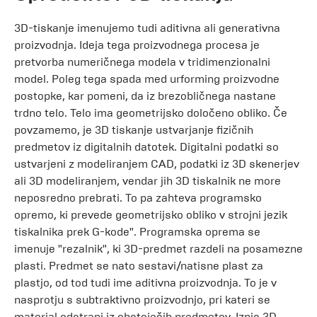
3D-tiskanje imenujemo tudi aditivna ali generativna
proizvodnja. Ideja tega proizvodnega procesa je
pretvorba numeričnega modela v tridimenzionalni
model. Poleg tega spada med urforming proizvodne
postopke, kar pomeni, da iz brezobličnega nastane
trdno telo. Telo ima geometrijsko določeno obliko. Če
povzamemo, je 3D tiskanje ustvarjanje fizičnih
predmetov iz digitalnih datotek. Digitalni podatki so
ustvarjeni z modeliranjem CAD, podatki iz 3D skenerjev
ali 3D modeliranjem, vendar jih 3D tiskalnik ne more
neposredno prebrati. To pa zahteva programsko
opremo, ki prevede geometrijsko obliko v strojni jezik
tiskalnika prek G-kode". Programska oprema se
imenuje "rezalnik", ki 3D-predmet razdeli na posamezne
plasti. Predmet se nato sestavi/natisne plast za
plastjo, od tod tudi ime aditivna proizvodnja. To je v
nasprotju s subtraktivno proizvodnjo, pri kateri se
material odstrani iz obstoječih predmetov. Izpis 3D