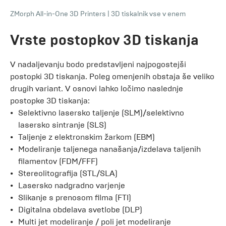
ZMorph All-in-One 3D Printers
|
3D tiskalnik vse v enem
Vrste postopkov 3D tiskanja
V nadaljevanju bodo predstavljeni najpogostejši
postopki 3D tiskanja. Poleg omenjenih obstaja še veliko
drugih variant. V osnovi lahko ločimo naslednje
postopke 3D tiskanja:
Selektivno lasersko taljenje (SLM)/selektivno
lasersko sintranje (SLS)
Taljenje z elektronskim žarkom (EBM)
Modeliranje taljenega nanašanja/izdelava taljenih
filamentov (FDM/FFF)
Stereolitografija (STL/SLA)
Lasersko nadgradno varjenje
Slikanje s prenosom filma (FTI)
Digitalna obdelava svetlobe (DLP)
Multi jet modeliranje / poli jet modeliranje