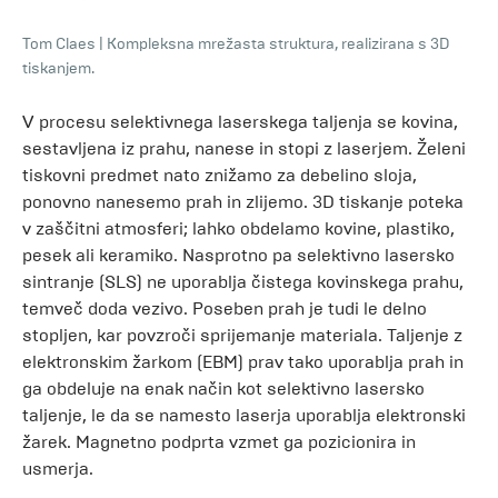
Tom Claes
|
Kompleksna mrežasta struktura, realizirana s 3D
tiskanjem.
V procesu selektivnega laserskega taljenja se kovina,
sestavljena iz prahu, nanese in stopi z laserjem. Želeni
tiskovni predmet nato znižamo za debelino sloja,
ponovno nanesemo prah in zlijemo. 3D tiskanje poteka
v zaščitni atmosferi; lahko obdelamo kovine, plastiko,
pesek ali keramiko. Nasprotno pa selektivno lasersko
sintranje (SLS) ne uporablja čistega kovinskega prahu,
temveč doda vezivo. Poseben prah je tudi le delno
stopljen, kar povzroči sprijemanje materiala. Taljenje z
elektronskim žarkom (EBM) prav tako uporablja prah in
ga obdeluje na enak način kot selektivno lasersko
taljenje, le da se namesto laserja uporablja elektronski
žarek. Magnetno podprta vzmet ga pozicionira in
usmerja.