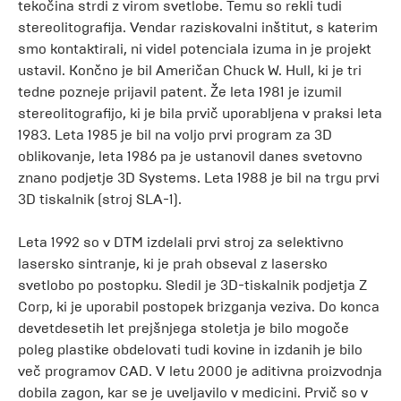
tekočina strdi z virom svetlobe. Temu so rekli tudi
stereolitografija. Vendar raziskovalni inštitut, s katerim
smo kontaktirali, ni videl potenciala izuma in je projekt
ustavil. Končno je bil Američan Chuck W. Hull, ki je tri
tedne pozneje prijavil patent. Že leta 1981 je izumil
stereolitografijo, ki je bila prvič uporabljena v praksi leta
1983. Leta 1985 je bil na voljo prvi program za 3D
oblikovanje, leta 1986 pa je ustanovil danes svetovno
znano podjetje 3D Systems. Leta 1988 je bil na trgu prvi
3D tiskalnik (stroj SLA-1).
Leta 1992 so v DTM izdelali prvi stroj za selektivno
lasersko sintranje, ki je prah obseval z lasersko
svetlobo po postopku. Sledil je 3D-tiskalnik podjetja Z
Corp, ki je uporabil postopek brizganja veziva. Do konca
devetdesetih let prejšnjega stoletja je bilo mogoče
poleg plastike obdelovati tudi kovine in izdanih je bilo
več programov CAD. V letu 2000 je aditivna proizvodnja
dobila zagon, kar se je uveljavilo v medicini. Prvič so v