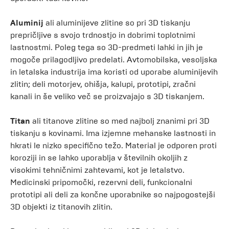
Aluminij
ali aluminijeve zlitine so pri 3D tiskanju
prepričljive s svojo trdnostjo in dobrimi toplotnimi
lastnostmi. Poleg tega so 3D-predmeti lahki in jih je
mogoče prilagodljivo predelati. Avtomobilska, vesoljska
in letalska industrija ima koristi od uporabe aluminijevih
zlitin; deli motorjev, ohišja, kalupi, prototipi, zračni
kanali in še veliko več se proizvajajo s 3D tiskanjem.
Titan
ali titanove zlitine so med najbolj znanimi pri 3D
tiskanju s kovinami. Ima izjemne mehanske lastnosti in
hkrati le nizko specifično težo. Material je odporen proti
koroziji in se lahko uporablja v številnih okoljih z
visokimi tehničnimi zahtevami, kot je letalstvo.
Medicinski pripomočki, rezervni deli, funkcionalni
prototipi ali deli za končne uporabnike so najpogostejši
3D objekti iz titanovih zlitin.