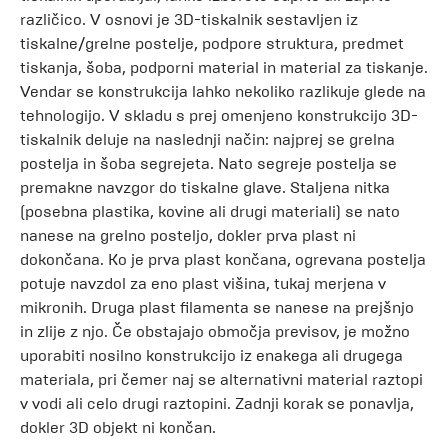
različico. V osnovi je 3D-tiskalnik sestavljen iz
tiskalne/grelne postelje, podpore struktura, predmet
tiskanja, šoba, podporni material in material za tiskanje.
Vendar se konstrukcija lahko nekoliko razlikuje glede na
tehnologijo. V skladu s prej omenjeno konstrukcijo 3D-
tiskalnik deluje na naslednji način: najprej se grelna
postelja in šoba segrejeta. Nato segreje postelja se
premakne navzgor do tiskalne glave. Staljena nitka
(posebna plastika, kovine ali drugi materiali) se nato
nanese na grelno posteljo, dokler prva plast ni
dokončana. Ko je prva plast končana, ogrevana postelja
potuje navzdol za eno plast višina, tukaj merjena v
mikronih. Druga plast filamenta se nanese na prejšnjo
in zlije z njo. Če obstajajo območja previsov, je možno
uporabiti nosilno konstrukcijo iz enakega ali drugega
materiala, pri čemer naj se alternativni material raztopi
v vodi ali celo drugi raztopini. Zadnji korak se ponavlja,
dokler 3D objekt ni končan.