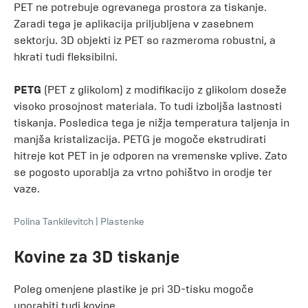
PET ne potrebuje ogrevanega prostora za tiskanje.
Zaradi tega je aplikacija priljubljena v zasebnem
sektorju. 3D objekti iz PET so razmeroma robustni, a
hkrati tudi fleksibilni.
PETG
(PET z glikolom) z modifikacijo z glikolom doseže
visoko prosojnost materiala. To tudi izboljša lastnosti
tiskanja. Posledica tega je nižja temperatura taljenja in
manjša kristalizacija. PETG je mogoče ekstrudirati
hitreje kot PET in je odporen na vremenske vplive. Zato
se pogosto uporablja za vrtno pohištvo in orodje ter
vaze.
Polina Tankilevitch
|
Plastenke
Kovine za 3D tiskanje
Poleg omenjene plastike je pri 3D-tisku mogoče
uporabiti tudi kovine.