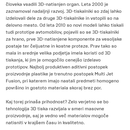
človeka vsadili 3D-natisnjen organ. Leta 2000 je
zaznamoval nadaljnji razvoj. 3D-tiskalniki so zdaj lahko
izdelovali dele za druge 3D-tiskalnike in vstopili so na
delovno mesto. Od leta 2010 so novi modeli lahko tiskali
tudi prototipe avtomobilov, pojavili so se 3D-tiskalniki
za hrano, prve 3D-natisnjene komponente za vesoljske
postaje ter čeljustne in kostne proteze. Prav tako so
mala in srednje velika podjetja imela koristi od 3D
tiskanja, ki jim je omogočilo cenejšo izdelavo
prototipov. Najbolj produktiven aditivni postopek
proizvodnje plastike je trenutno postopek Multi Jet
Fusion, pri katerem imajo nastali predmeti homogeno
površino in gostoto materiala skoraj brez por.
Kaj torej prinaša prihodnost? Zelo verjetno se bo
tehnologija 3D tiska razvijala v smeri masovne
proizvodnje, saj je vedno več materialov mogoče
natisniti v krajšem času in kvalitetno.