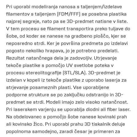
Pri uporabi modeliranja nanosa s taljenjem/izdelave
filamentov s taljenjem (FDM/FFF) se posebna plastika
najprej segreje, nato pa se 3D-predmet natisne v liste.
V tem procesu se filament transportira preko tuljave do
šobe, od koder se nanese na gradbeno ploščo, kjer se
neposredno strdi. Ker je površina predmeta po izdelavi
pogosto nekoliko hrapava, jo je potrebno predelati.
Rezultat natančnega dela je zadovoljiv. Utrjevanje
tekoče plastike s pomočjo UV svetlobe poteka v
procesu stereolitografije (STL/SLA). 3D-predmet je
izdelan v kopeli iz tekoče plastike z uporabo laserja za
strjevanje posameznih plasti. Vse uporabljene
podporne strukture se po zaključku odstranijo in 3D-
predmet se strdi. Modeli imajo zelo visoko natančnost.
Pri laserskem varjenju se uporablja diodni ali fiber laser.
Na obdelovanec s pomočjo šobe nanese kovinski prah
ali kovinsko žico. Pri uporabi prahu 3D tiskalnik deluje
popolnoma samodejno, zaradi česar je primeren za