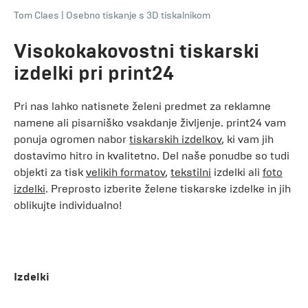
Tom Claes
|
Osebno tiskanje s 3D tiskalnikom
Visokokakovostni tiskarski
izdelki pri print24
Pri nas lahko natisnete želeni predmet za reklamne
namene ali pisarniško vsakdanje življenje. print24 vam
ponuja ogromen nabor
tiskarskih izdelkov
, ki vam jih
dostavimo hitro in kvalitetno. Del naše ponudbe so tudi
objekti za tisk
velikih formatov
,
tekstilni
izdelki ali
foto
izdelki
. Preprosto izberite želene tiskarske izdelke in jih
oblikujte individualno!
Izdelki