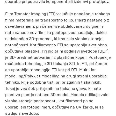
uporabo pri popravilu komponent ali izdelavi prototipov.
Film Transfer Imaging (FTI) vključuje nanašanje tankega
filma materiala na transportno folijo. Plasti nastanejo z
osvetljevanjem, pri čemer se obdelovanec dvigne in
nato nanese nov film. Ta postopek se nadaljuje, dokler
ni dokončan 3D-predmet, ki ima zelo visoko stopnjo
natančnosti. Kot filament v FTI se uporablja svetlobno
občutljiva plastika. Pri digitalni obdelavi svetlobe (DLP)
je 3D-predmet ustvarjen iz plastične kopeli. Postopek je
mešanica tehnologije 3D tiskanja STL in FTI, pri čemer
se uporablja tehnologija FTI kot pri RTI. Multi Jet
Modelling/Poly Jet Modelling na drugi strani uporablja
tehniko, ki je podobna tisti pri brizgalnih tiskalnikih.
Tukaj je več šob pritrjenih na tiskalno glavo, ki nato
plast za plastjo natisne 3D model. Modele odlikuje zelo
visoka stopnja podrobnosti, kot filamenti pa so
uporabljeni fotopolimeri, občutljivi na UV žarke, ki se
strdijo s svetlobo.