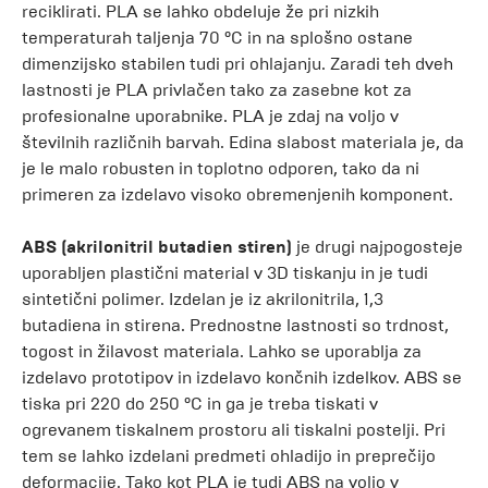
reciklirati. PLA se lahko obdeluje že pri nizkih
temperaturah taljenja 70 °C in na splošno ostane
dimenzijsko stabilen tudi pri ohlajanju. Zaradi teh dveh
lastnosti je PLA privlačen tako za zasebne kot za
profesionalne uporabnike. PLA je zdaj na voljo v
številnih različnih barvah. Edina slabost materiala je, da
je le malo robusten in toplotno odporen, tako da ni
primeren za izdelavo visoko obremenjenih komponent.
ABS (akrilonitril butadien stiren)
je drugi najpogosteje
uporabljen plastični material v 3D tiskanju in je tudi
sintetični polimer. Izdelan je iz akrilonitrila, 1,3
butadiena in stirena. Prednostne lastnosti so trdnost,
togost in žilavost materiala. Lahko se uporablja za
izdelavo prototipov in izdelavo končnih izdelkov. ABS se
tiska pri 220 do 250 °C in ga je treba tiskati v
ogrevanem tiskalnem prostoru ali tiskalni postelji. Pri
tem se lahko izdelani predmeti ohladijo in preprečijo
deformacije. Tako kot PLA je tudi ABS na voljo v