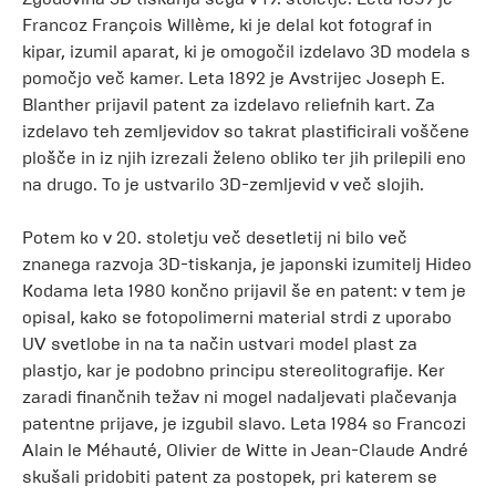
Francoz François Willème, ki je delal kot fotograf in
kipar, izumil aparat, ki je omogočil izdelavo 3D modela s
pomočjo več kamer. Leta 1892 je Avstrijec Joseph E.
Blanther prijavil patent za izdelavo reliefnih kart. Za
izdelavo teh zemljevidov so takrat plastificirali voščene
plošče in iz njih izrezali želeno obliko ter jih prilepili eno
na drugo. To je ustvarilo 3D-zemljevid v več slojih.
Potem ko v 20. stoletju več desetletij ni bilo več
znanega razvoja 3D-tiskanja, je japonski izumitelj Hideo
Kodama leta 1980 končno prijavil še en patent: v tem je
opisal, kako se fotopolimerni material strdi z uporabo
UV svetlobe in na ta način ustvari model plast za
plastjo, kar je podobno principu stereolitografije. Ker
zaradi finančnih težav ni mogel nadaljevati plačevanja
patentne prijave, je izgubil slavo. Leta 1984 so Francozi
Alain le Méhauté, Olivier de Witte in Jean-Claude André
skušali pridobiti patent za postopek, pri katerem se