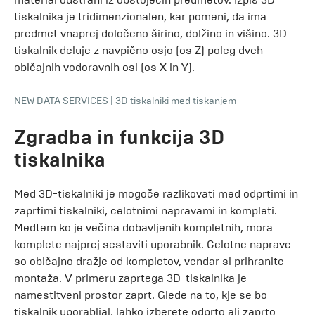
tiskalnika je tridimenzionalen, kar pomeni, da ima
predmet vnaprej določeno širino, dolžino in višino. 3D
tiskalnik deluje z navpično osjo (os Z) poleg dveh
običajnih vodoravnih osi (os X in Y).
NEW DATA SERVICES
|
3D tiskalniki med tiskanjem
Zgradba in funkcija 3D
tiskalnika
Med 3D-tiskalniki je mogoče razlikovati med odprtimi in
zaprtimi tiskalniki, celotnimi napravami in kompleti.
Medtem ko je večina dobavljenih kompletnih, mora
komplete najprej sestaviti uporabnik. Celotne naprave
so običajno dražje od kompletov, vendar si prihranite
montaža. V primeru zaprtega 3D-tiskalnika je
namestitveni prostor zaprt. Glede na to, kje se bo
tiskalnik uporabljal, lahko izberete odprto ali zaprto