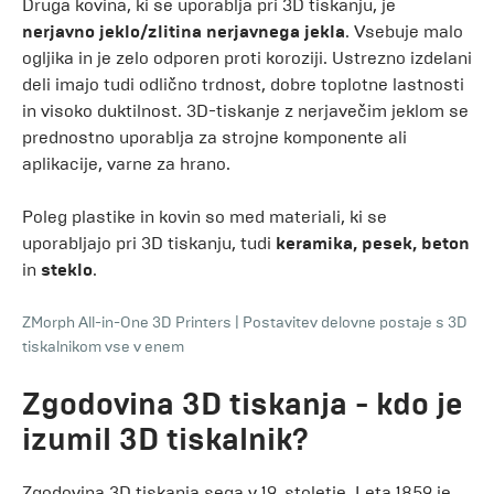
Druga kovina, ki se uporablja pri 3D tiskanju, je
nerjavno jeklo/zlitina nerjavnega jekla
. Vsebuje malo
ogljika in je zelo odporen proti koroziji. Ustrezno izdelani
deli imajo tudi odlično trdnost, dobre toplotne lastnosti
in visoko duktilnost. 3D-tiskanje z nerjavečim jeklom se
prednostno uporablja za strojne komponente ali
aplikacije, varne za hrano.
Poleg plastike in kovin so med materiali, ki se
uporabljajo pri 3D tiskanju, tudi
keramika, pesek, beton
in
steklo
.
ZMorph All-in-One 3D Printers
|
Postavitev delovne postaje s 3D
tiskalnikom vse v enem
Zgodovina 3D tiskanja - kdo je
izumil 3D tiskalnik?
Zgodovina 3D tiskanja sega v 19. stoletje. Leta 1859 je