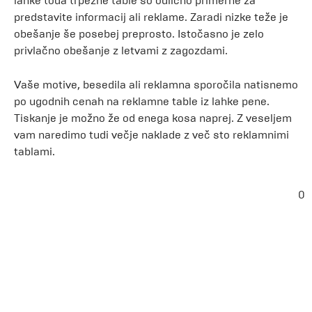
lahke toda trpežne table so odlično primerne za
predstavite informacij ali reklame. Zaradi nizke teže je
obešanje še posebej preprosto. Istočasno je zelo
privlačno obešanje z letvami z zagozdami.
Vaše motive, besedila ali reklamna sporočila natisnemo
po ugodnih cenah na reklamne table iz lahke pene.
Tiskanje je možno že od enega kosa naprej. Z veseljem
vam naredimo tudi večje naklade z več sto reklamnimi
tablami.
0