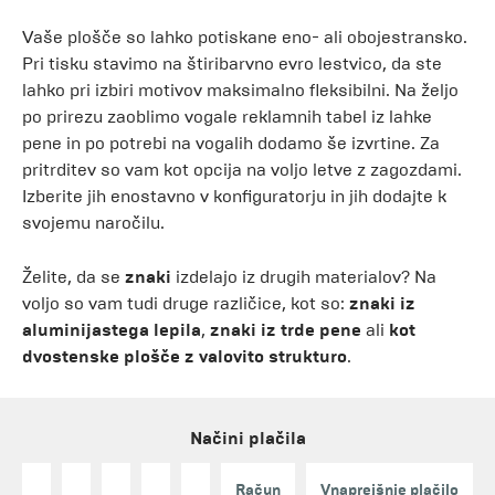
Vaše plošče so lahko potiskane eno- ali obojestransko.
Pri tisku stavimo na štiribarvno evro lestvico, da ste
lahko pri izbiri motivov maksimalno fleksibilni. Na željo
po prirezu zaoblimo vogale reklamnih tabel iz lahke
pene in po potrebi na vogalih dodamo še izvrtine. Za
pritrditev so vam kot opcija na voljo letve z zagozdami.
Izberite jih enostavno v konfiguratorju in jih dodajte k
svojemu naročilu.
Želite, da se
znaki
izdelajo iz drugih materialov? Na
voljo so vam tudi druge različice, kot so:
znaki iz
aluminijastega lepila
,
znaki iz trde pene
ali
kot
dvostenske plošče z valovito strukturo
.
Načini plačila
Račun
Vnaprejšnje plačilo