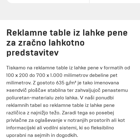
Reklamne table iz lahke pene
za zračno lahkotno
predstavitev
Tiskamo na reklamne table iz lahke pene v formatih od
100 x 200 do 700 x 1.000 milimetrov debeline pet
milimetrov. Z gostoto 635 g/m² je tako imenovana
»sendvič plošča« stabilna ter zahvaljujoč penastemu
poliuretan-materialu zelo lahka. V naši ponudbi
reklamnih tabel so reklamne table iz lahke pene
različica z najnižjo težo. Zaradi tega so posebej
privlačne za oglaševanje v notranjih prostorih ali kot
informacijski ali vodilni sistemi, ki so fleksibilno
uporabni na sejmih in dogodkih.