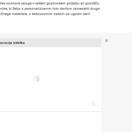
nitev osnovne zaloge v vašem gostinskem podjetju ali gostišču.
ke, ki želijo s personaliziranim foto darilom razveseliti druge.
ličnega materiala, s kakovostnim tiskom po ugodni ceni!
0
uracija izdelka