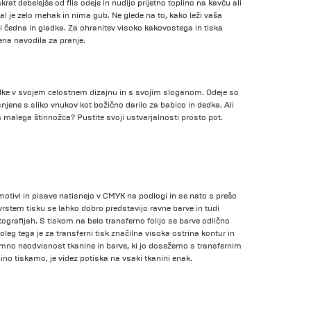
t debelejše od flis odeje in nudijo prijetno toplino na kavču ali
ial je zelo mehak in nima gub. Ne glede na to, kako leži vaša
i čedna in gladka. Za ohranitev visoko kakovostega in tiska
ena navodila za pranje.
delke v svojem celostnem dizajnu in s svojim sloganom. Odeje so
isnjene s sliko vnukov kot božično darilo za babico in dedka. Ali
 malega štirinožca? Pustite svoji ustvarjalnosti prosto pot.
tivi in pisave natisnejo v CMYK na podlogi in se nato s prešo
vrstem tisku se lahko dobro predstavijo ravne barve in tudi
otografijah. S tiskom na belo transferno folijo se barve odlično
oleg tega je za transferni tisk značilna visoka ostrina kontur in
omno neodvisnost tkanine in barve, ki jo dosežemo s transfernim
ino tiskamo, je videz potiska na vsaki tkanini enak.