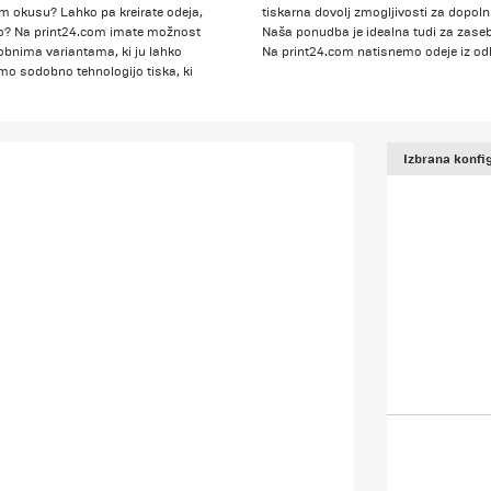
em okusu? Lahko pa kreirate odeja,
tiskarna dovolj zmogljivosti za dopol
lo? Na print24.com imate možnost
Naša ponudba je idealna tudi za zasebni
bnima variantama, ki ju lahko
Na print24.com natisnemo odeje iz od
amo sodobno tehnologijo tiska, ki
Izbrana konfig