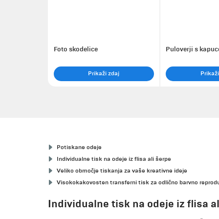
Foto skodelice
Puloverji s kapuc
Prikaži zdaj
Prikaži
Potiskane odeje
Individualne tisk na odeje iz flisa ali šerpe
Veliko območje tiskanja za vaše kreativne ideje
Visokokakovosten transferni tisk za odlično barvno reprodu
Individualne tisk na odeje iz flisa a