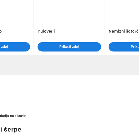
o
Puloverji
Namizni šotorč
 zdaj
Prikaži zdaj
Prika
kcijo na tkanini
li šerpe