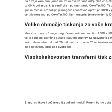
Za dizajn vam ponujamo na izbiro dve varianti odej. Klasične, eks
iz 100 % poliestra, ki je certificiran po standardu OekoTex 100. 
ljubko mehke, ampak jih je mogoče enostavno oprati pri 30°C v 
certificirane tudi po OekoTex 100. Sam material je sestavljen iz 10
Veliko območje tiskanja za vaše kre
Klasične odeje iz flisa je mogoče natisniti na površino 1.300 x 1.
voljo tiskalno površino 1.200 x 1.500 milimetrov. Ko ustvarjate da
levi in desni strani dodali 25 milimetrov roba ter 75 milimetrov na
pri oblikovanju odej zelo svobodni.
Visokokakovosten transferni tisk z
Bi radi oblikovali več tekstilij z vašimi motivi? Potem bomo tiska