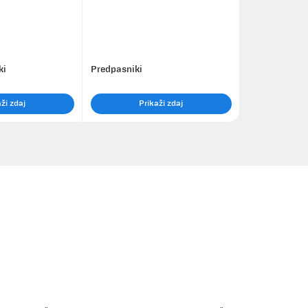
ki
Predpasniki
ži zdaj
Prikaži zdaj