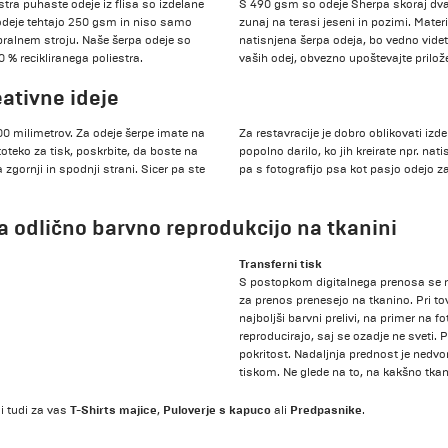
tra puhaste odeje iz flisa so izdelane
S 490 gsm so odeje Sherpa skoraj dvakra
Te odeje tehtajo 250 gsm in niso samo
zunaj na terasi jeseni in pozimi. Mater
pralnem stroju. Naše šerpa odeje so
natisnjena šerpa odeja, bo vedno videt
0 % recikliranega poliestra.
vaših odej, obvezno upoštevajte prilož
ativne ideje
800 milimetrov. Za odeje šerpe imate na
Za restavracije je dobro oblikovati iz
toteko za tisk, poskrbite, da boste na
popolno darilo, ko jih kreirate npr. nat
 zgornji in spodnji strani. Sicer pa ste
pa s fotografijo psa kot pasjo odejo za
a odlično barvno reprodukcijo na tkanini
Transferni tisk
S postopkom digitalnega prenosa se mo
za prenos prenesejo na tkanino. Pri to
najboljši barvni prelivi, na primer na f
reproducirajo, saj se ozadje ne sveti. P
pokritost. Nadaljnja prednost je nedv
tiskom. Ne glede na to, na kakšno tkan
T-Shirts majice
Puloverje s kapuco
Predpasnike
li tudi za vas
,
ali
.