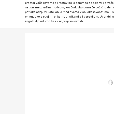
prostor vaše kavarne ali restavracije opremite z odejami po vaš
natisnjene z vašim motivom, kot čudovito domače božično dari
potiska odej. Izbirate lahko med dvema visokokakovostnima udo
prilagodite s svojimi slikami, grafikami ali besedilom. Uporablj
zagotavlja odličen tisk v najvišji kakovosti.