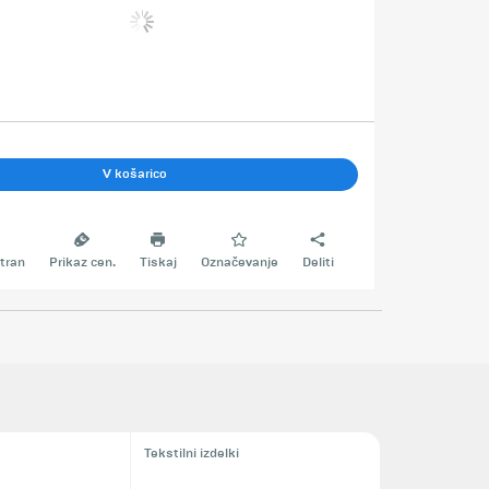
V košarico
tran
Prikaz cen.
Tiskaj
Označevanje
Deliti
Tekstilni izdelki