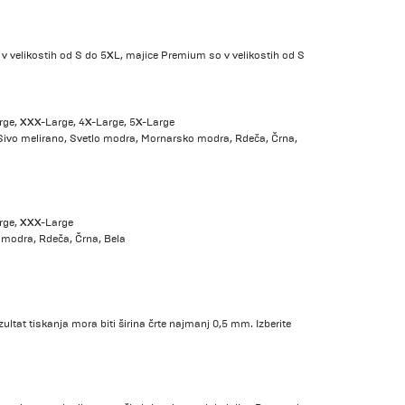
 v velikostih od S do 5XL, majice Premium so v velikostih od S
rge, XXX-Large, 4X-Large, 5X-Large
Sivo melirano, Svetlo modra, Mornarsko modra, Rdeča, Črna,
rge, XXX-Large
modra, Rdeča, Črna, Bela
ultat tiskanja mora biti širina črte najmanj 0,5 mm. Izberite