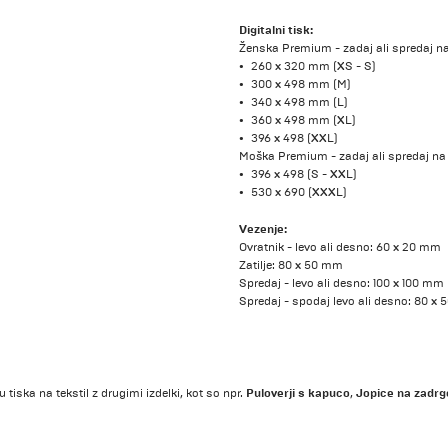
Digitalni tisk:
Ženska Premium - zadaj ali spredaj na
260 x 320 mm (XS - S)
300 x 498 mm (M)
340 x 498 mm (L)
360 x 498 mm (XL)
396 x 498 (XXL)
Moška Premium - zadaj ali spredaj na 
396 x 498 (S - XXL)
530 x 690 (XXXL)
Vezenje:
Ovratnik - levo ali desno: 60 x 20 mm
Zatilje: 80 x 50 mm
Spredaj - levo ali desno: 100 x 100 mm
Spredaj - spodaj levo ali desno: 80 x
Puloverji s kapuco
Jopice na zadrg
 tiska na tekstil z drugimi izdelki, kot so npr.
,