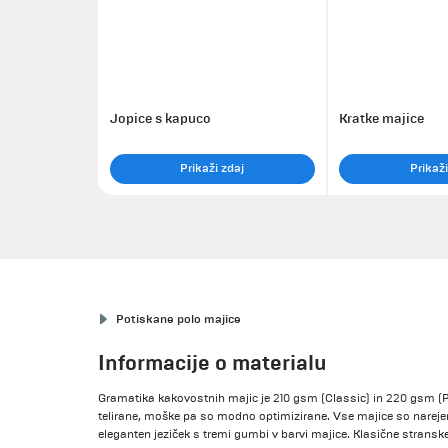
Jopice s kapuco
Kratke majice
Prikaži zdaj
Prikaži
Potiskane polo majice
Informacije o materialu
Gramatika kakovostnih majic je 210 gsm (Classic) in 220 gsm (
telirane, moške pa so modno optimizirane. Vse majice so narej
eleganten jeziček s tremi gumbi v barvi majice. Klasične stransk