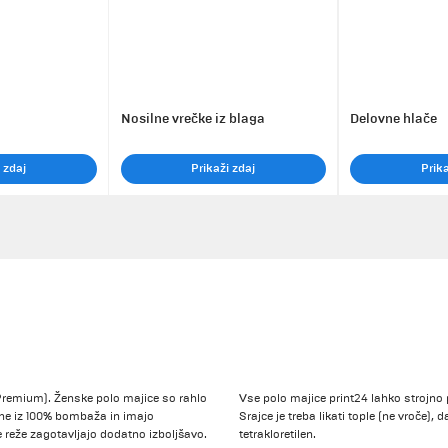
Nosilne vrečke iz blaga
Delovne hlače
 zdaj
Prikaži zdaj
Prika
Premium). Ženske polo majice so rahlo
Vse polo majice print24 lahko strojno p
ene iz 100% bombaža in imajo
Srajce je treba likati tople (ne vroče),
e reže zagotavljajo dodatno izboljšavo.
tetrakloretilen.