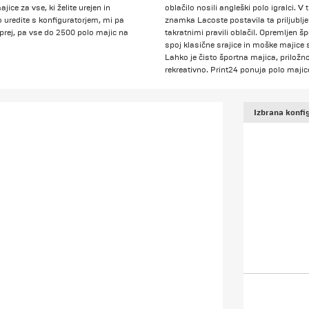
ce za vse, ki želite urejen in
oblačilo nosili angleški polo igralci. 
o uredite s konfiguratorjem, mi pa
znamka Lacoste postavila ta priljubljen
prej, pa vse do 2500 polo majic na
takratnimi pravili oblačil. Opremljen 
spoj klasične srajice in moške majice s
Lahko je čisto športna majica, priložno
rekreativno. Print24 ponuja polo maji
Izbrana konfig