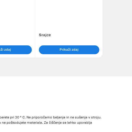
Srajce
ži zdaj
Prikaži zdaj
erete pri 30 ° C. Ne priporočamo beljenja in ne sušenja v stroju.
 da ne poškodujete materiala. Za čiščenje se lahko uporablja