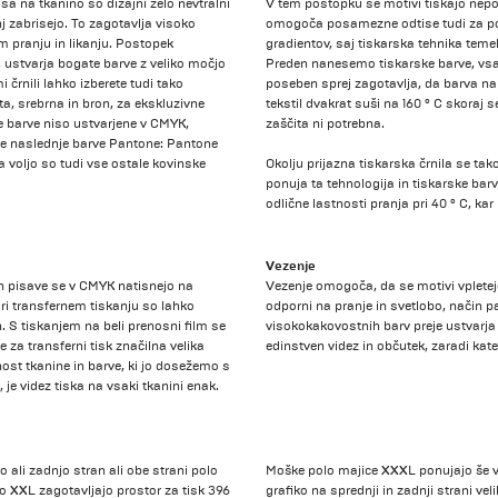
sa na tkanino so dizajni zelo nevtralni
V tem postopku se motivi tiskajo nepo
j zabrisejo. To zagotavlja visoko
omogoča posamezne odtise tudi za pos
em pranju in likanju. Postopek
gradientov, saj tiskarska tehnika te
, ustvarja bogate barve z veliko močjo
Preden nanesemo tiskarske barve, vsa
 črnili lahko izberete tudi tako
poseben sprej zagotavlja, da barva na 
a, srebrna in bron, za ekskluzivne
tekstil dvakrat suši na 160 ° C skoraj
 barve niso ustvarjene v CMYK,
zaščita ni potrebna.
te naslednje barve Pantone: Pantone
a voljo so tudi vse ostale kovinske
Okolju prijazna tiskarska črnila se ta
ponuja ta tehnologija in tiskarske barv
odlične lastnosti pranja pri 40 ° C, ka
Vezenje
in pisave se v CMYK natisnejo na
Vezenje omogoča, da se motivi vpletejo
ri transfernem tiskanju so lahko
odporni na pranje in svetlobo, način p
h. S tiskanjem na beli prenosni film se
visokokakovostnih barv preje ustvarja 
e za transferni tisk značilna velika
edinstven videz in občutek, zaradi kate
ost tkanine in barve, ki jo dosežemo s
 je videz tiska na vsaki tkanini enak.
li zadnjo stran ali obe strani polo
Moške polo majice XXXL ponujajo še ve
do XXL zagotavljajo prostor za tisk 396
grafiko na sprednji in zadnji strani vel