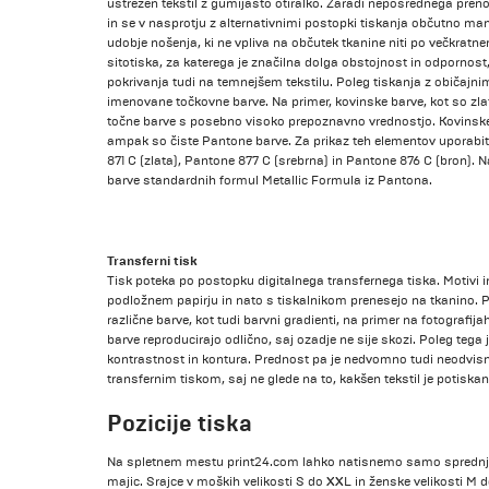
ustrezen tekstil z gumijasto otiralko. Zaradi neposrednega preno
in se v nasprotju z alternativnimi postopki tiskanja občutno man
udobje nošenja, ki ne vpliva na občutek tkanine niti po večkratn
sitotiska, za katerega je značilna dolga obstojnost in odpornost
pokrivanja tudi na temnejšem tekstilu. Poleg tiskanja z običajnimi
imenovane točkovne barve. Na primer, kovinske barve, kot so zlat
točne barve s posebno visoko prepoznavno vrednostjo. Kovinske
ampak so čiste Pantone barve. Za prikaz teh elementov uporabi
871 C (zlata), Pantone 877 C (srebrna) in Pantone 876 C (bron). N
barve standardnih formul Metallic Formula iz Pantona.
Transferni tisk
Tisk poteka po postopku digitalnega transfernega tiska. Motivi 
podložnem papirju in nato s tiskalnikom prenesejo na tkanino. P
različne barve, kot tudi barvni gradienti, na primer na fotografija
barve reproducirajo odlično, saj ozadje ne sije skozi. Poleg tega j
kontrastnost in kontura. Prednost pa je nedvomno tudi neodvisn
transfernim tiskom, saj ne glede na to, kakšen tekstil je potiskan,
Pozicije tiska
Na spletnem mestu print24.com lahko natisnemo samo sprednjo a
majic. Srajce v moških velikosti S do XXL in ženske velikosti M 