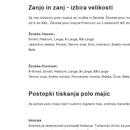
Zanjo in zanj - izbira velikosti
Za vas tiskamo polo majice za moške in ženske. Ženske polo maji
od S do XXL. Ženske polo majice Premium so v velikostih XS do
Ženska Classic:
Small, Medium, Large, X-Large, XX-Large
Jabolčno zelena, Modra, Temno siva, Sivo melirano, Svetlo mod
Bela
Ženska Premium:
X-Small, Small, Medium, Large, X-Large, XX-Large
Temno siva, Svetlo modra, Mornarsko modra, Rdeča, Črna, Bela
Postopki tiskanja polo majic
Za potisk polo majic vam nudimo digitalni tisk, sitotisk, transferni
Sitotisk
Sitotisk je vsestranski postopek tiskanja. Tiskarsko črnilo se pr