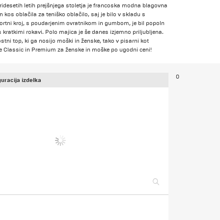
V tridesetih letih prejšnjega stoletja je francoska modna blagovna
 kos oblačila za teniško oblačilo, saj je bilo v skladu s
športni kroj, s poudarjenim ovratnikom in gumbom, je bil popoln
 kratkimi rokavi. Polo majica je še danes izjemno priljubljena.
stni top, ki ga nosijo moški in ženske, tako v pisarni kot
ce Classic in Premium za ženske in moške po ugodni ceni!
0
uracija izdelka