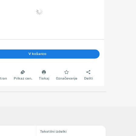
V košarico
tran
Prikaz cen.
Tiskaj
Označevanje
Deliti
Tekstilni izdelki