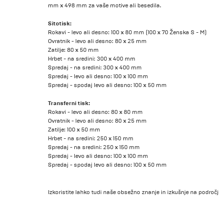
mm x 498 mm za vaše motive ali besedila.
Sitotisk:
Rokavi - levo ali desno: 100 x 80 mm (100 x 70 Ženska S - M)
Ovratnik - levo ali desno: 80 x 25 mm
Zatilje: 80 x 50 mm
Hrbet - na sredini: 300 x 400 mm
Spredaj - na sredini: 300 x 400 mm
Spredaj - levo ali desno: 100 x 100 mm
Spredaj - spodaj levo ali desno: 100 x 50 mm
Transferni tisk:
Rokavi - levo ali desno: 80 x 80 mm
Ovratnik - levo ali desno: 80 x 25 mm
Zatilje: 100 x 50 mm
Hrbet - na sredini: 250 x 150 mm
Spredaj - na sredini: 250 x 150 mm
Spredaj - levo ali desno: 100 x 100 mm
Spredaj - spodaj levo ali desno: 100 x 50 mm
Izkoristite lahko tudi naše obsežno znanje in izkušnje na področju