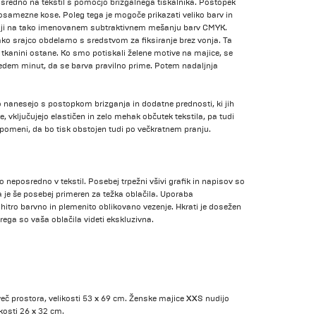
sredno na tekstil s pomočjo brizgalnega tiskalnika. Postopek
amezne kose. Poleg tega je mogoče prikazati veliko barv in
melji na tako imenovanem subtraktivnem mešanju barv CMYK.
ko srajco obdelamo s sredstvom za fiksiranje brez vonja. Ta
tkanini ostane. Ko smo potiskali želene motive na majice, se
 sedem minut, da se barva pravilno prime. Potem nadaljnja
ko nanesejo s postopkom brizganja in dodatne prednosti, ki jih
e, vključujejo elastičen in zelo mehak občutek tekstila, pa tudi
r pomeni, da bo tisk obstojen tudi po večkratnem pranju.
 neposredno v tekstil. Posebej trpežni všivi grafik in napisov so
a je še posebej primeren za težka oblačila. Uporaba
hitro barvno in plemenito oblikovano vezenje. Hkrati je dosežen
rega so vaša oblačila videti ekskluzivna.
č prostora, velikosti 53 x 69 cm. Ženske majice XXS nudijo
ikosti 26 x 32 cm.