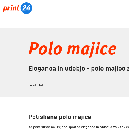
Polo majice
Eleganca in udobje - polo majice 
Trustpilot
Potiskane polo majice
Ko pomislimo na urejeno športno eleganco in oblačila za vsak