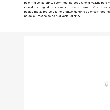
polo majice. Na print24.com nudimo potiskane ali vezene polo maji
individualen izgled, za poslovni ali zasebni namen. Vaše naročil
poskrbimo za profesionalno storitve, tiskamo od enega kosa na
naročilo - možne pa so tudi večje količine.