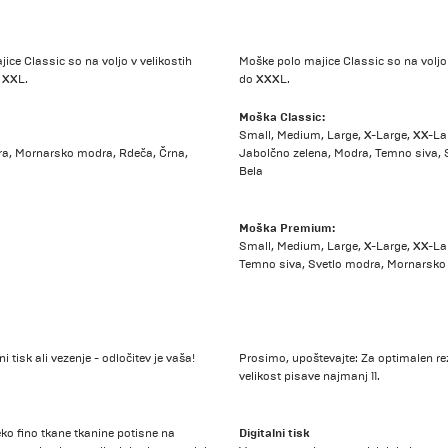
ce Classic so na voljo v velikostih
Moške polo majice Classic so na voljo
 XXL.
do XXXL.
Moška Classic:
Small, Medium, Large, X-Large, XX-La
ra, Mornarsko modra, Rdeča, Črna,
Jabolčno zelena, Modra, Temno siva, 
Bela
Moška Premium:
Small, Medium, Large, X-Large, XX-La
Temno siva, Svetlo modra, Mornarsko 
 tisk ali vezenje - odločitev je vaša!
Prosimo, upoštevajte: Za optimalen rez
velikost pisave najmanj 11.
Digitalni tisk
eko fino tkane tkanine potisne na