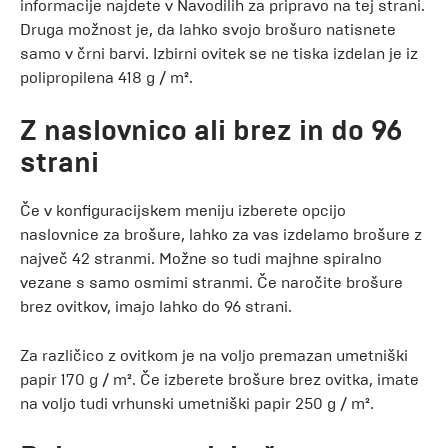
informacije najdete v Navodilih za pripravo na tej strani.
Druga možnost je, da lahko svojo brošuro natisnete
samo v črni barvi. Izbirni ovitek se ne tiska izdelan je iz
polipropilena 418 g / m².
Z naslovnico ali brez in do 96
strani
Če v konfiguracijskem meniju izberete opcijo
naslovnice za brošure, lahko za vas izdelamo brošure z
največ 42 stranmi. Možne so tudi majhne spiralno
vezane s samo osmimi stranmi. Če naročite brošure
brez ovitkov, imajo lahko do 96 strani.
Za različico z ovitkom je na voljo premazan umetniški
papir 170 g / m². Če izberete brošure brez ovitka, imate
na voljo tudi vrhunski umetniški papir 250 g / m².