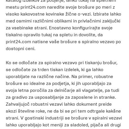
katalog izdelkov za podjetje, lahko tukaj na spletnem
mestu print24.com naredite svoje brošure po meri z
visoko kakovostne kovinske žične o-vezi. Izbirate lahko
med osmimi različnimi oblikami in privlačnimi zaključki
za vsebinske strani. Enostavno konfigurirajte svoje
tiskalno opravilo tukaj na spletu in dovolite, da
print24.com natisne vaše brošure s spiralno vezavo po
dostopni ceni.
Ko se odločate za spiralno vezavo pri tiskanju brošur,
se odločate za trden tiskan izdelek, ki ga lahko
uporabljate na različne načine. Na primer, robustne
brošure so idealne za podjetja, ki jih uporabljajo za
svoja letna poročila za delničarje ali vlagatelje, pa tudi
za gradivo za usposabljanje za zaposlene in stranke.
Zahvaljujoč robustni vezavi lahko dokument preide
skozi številne roke, ne da bi se pri tem odtrgale kakšne
strani. V gostinski industriji se brošure v spiralni vezavi
lahko uporabljajo kot meniji za sladoled, pijača ali drugi