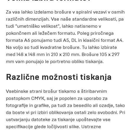
Za vas lahko izdelamo brošure v spiralni vezavi v osmih
različnih dimenzijah. Vse naše standardne velikosti, pa
tudi "umetniško velikost", lahko natisnemo v
pokončnem ali ležečem formatu. Poleg priročnega
formata A6 ponujamo tudi A5, DL in klasični format A4.
Na voljo so tudi kvadratne brošure. Tu lahko izbirate
med 148 x 148 mm in 210 x 210 mm. Brošure 105 x 297
mm vam ponujajo le portretno obliko tiskanja.
Različne možnosti tiskanja
Vsebinske strani brošur tiskamo s štiribarvnim
postopkom CMYK, saj je popolen za uporabo za
fotografije in grafike, pa tudi za besedilo ali ozadje, tako
da boste vi pri izbiri oblikovanja ostali zelo svobodni. Pri
ustvarjanju datoteke za tiskanje upoštevajte vse
specifikacije glede ločljivosti slike. Ustrezne