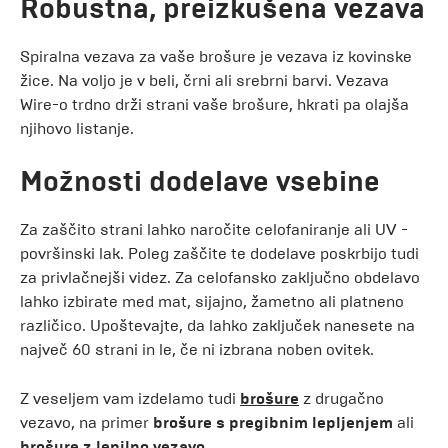
Robustna, preizkušena vezava
Spiralna vezava za vaše brošure je vezava iz kovinske
žice. Na voljo je v beli, črni ali srebrni barvi. Vezava
Wire-o trdno drži strani vaše brošure, hkrati pa olajša
njihovo listanje.
Možnosti dodelave vsebine
Za zaščito strani lahko naročite celofaniranje ali UV -
površinski lak. Poleg zaščite te dodelave poskrbijo tudi
za privlačnejši videz. Za celofansko zaključno obdelavo
lahko izbirate med mat, sijajno, žametno ali platneno
različico. Upoštevajte, da lahko zaključek nanesete na
največ 60 strani in le, če ni izbrana noben ovitek.
Z veseljem vam izdelamo tudi
brošure
z drugačno
vezavo, na primer
brošure s pregibnim lepljenjem
ali
brošure z lepilno vezavo
.