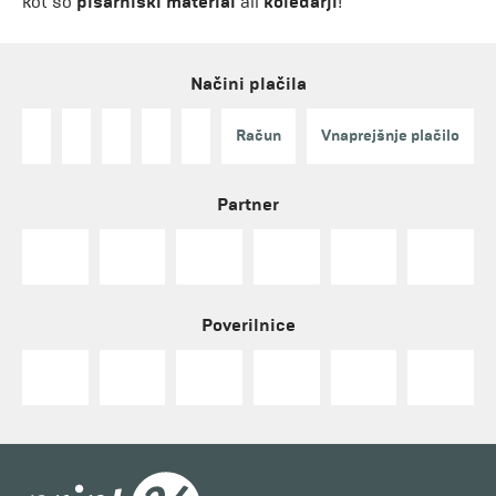
kot so
pisarniški material
ali
koledarji
!
Načini plačila
Račun
Vnaprejšnje plačilo
Partner
Poverilnice