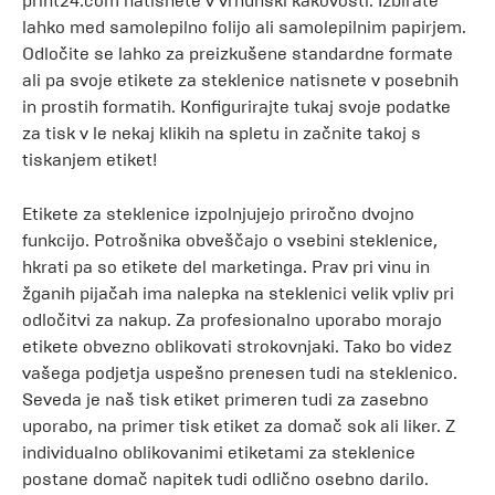
print24.com natisnete v vrhunski kakovosti. Izbirate
lahko med samolepilno folijo ali samolepilnim papirjem.
Odločite se lahko za preizkušene standardne formate
ali pa svoje etikete za steklenice natisnete v posebnih
in prostih formatih. Konfigurirajte tukaj svoje podatke
za tisk v le nekaj klikih na spletu in začnite takoj s
tiskanjem etiket!
Etikete za steklenice izpolnjujejo priročno dvojno
funkcijo. Potrošnika obveščajo o vsebini steklenice,
hkrati pa so etikete del marketinga. Prav pri vinu in
žganih pijačah ima nalepka na steklenici velik vpliv pri
odločitvi za nakup. Za profesionalno uporabo morajo
etikete obvezno oblikovati strokovnjaki. Tako bo videz
vašega podjetja uspešno prenesen tudi na steklenico.
Seveda je naš tisk etiket primeren tudi za zasebno
uporabo, na primer tisk etiket za domač sok ali liker. Z
individualno oblikovanimi etiketami za steklenice
postane domač napitek tudi odlično osebno darilo.