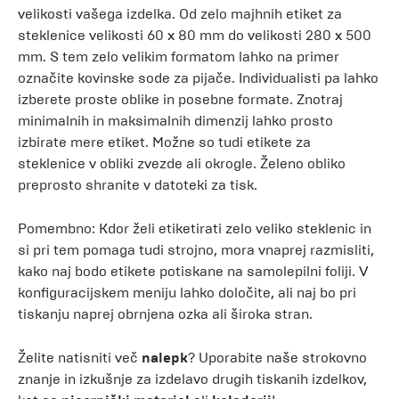
velikosti vašega izdelka. Od zelo majhnih etiket za
steklenice velikosti 60 x 80 mm do velikosti 280 x 500
mm. S tem zelo velikim formatom lahko na primer
označite kovinske sode za pijače. Individualisti pa lahko
izberete proste oblike in posebne formate. Znotraj
minimalnih in maksimalnih dimenzij lahko prosto
izbirate mere etiket. Možne so tudi etikete za
steklenice v obliki zvezde ali okrogle. Želeno obliko
preprosto shranite v datoteki za tisk.
Pomembno: Kdor želi etiketirati zelo veliko steklenic in
si pri tem pomaga tudi strojno, mora vnaprej razmisliti,
kako naj bodo etikete potiskane na samolepilni foliji. V
konfiguracijskem meniju lahko določite, ali naj bo pri
tiskanju naprej obrnjena ozka ali široka stran.
Želite natisniti več
nalepk
? Uporabite naše strokovno
znanje in izkušnje za izdelavo drugih tiskanih izdelkov,