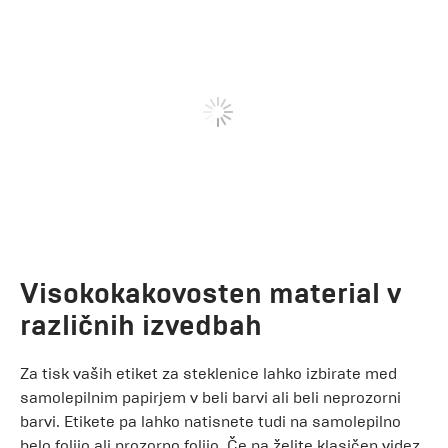
Visokokakovosten material v
različnih izvedbah
Za tisk vaših etiket za steklenice lahko izbirate med
samolepilnim papirjem v beli barvi ali beli neprozorni
barvi. Etikete pa lahko natisnete tudi na samolepilno
belo folijo ali prozorno folijo. Če pa želite klasičen videz,