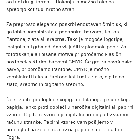
so tudi drugi formati. Tiskanje je možno tako na
sprednjo kot tudi hrbtno stran.
Za preprosto eleganco poskrbi enostaven črni tisk, ki
ga lahko kombinirate s posebnimi barvami, kot so
Pantone, zlata ali srebrna. Tako je mogoče logotipe,
insignije ali grbe odlično vključiti v pisemski papir. Za
fototiskanje ali pisane motive priporočamo klasični
postopek s štirimi barvami CMYK. Če gre za površinsko
barvo, priporočamo Pantone. CMYK je možno
kombinirati tako s Pantone kot tudi z zlato, digitalno
zlato, srebrno in digitalno srebrno.
Če si želite predogled svojega dodelanega pisemskega
papirja, lahko proti doplačilu naročite digitalni ali papirni
vzorec. Digitalni vzorec je digitalni predogled v vašem
računu stranke. Papirni vzorec vam pošljemo v
predogled na želeni naslov na papirju s certifikatom
Fogra.