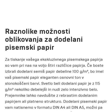
Raznolike možnosti
oblikovanja za dodelani
pisemski papir
Za tiskanje vašega ekskluzivnega pisemskega papirja
so vam pri nas na voljo štiri različice papirja. Če boste
izbrali dodelani semiš papir debeline 100 g/m², bo imel
vaš pisemski papir eleganten osnovni ton v
slonokoščeni barvi. Svetlo beli dodelani papir je z 115
g/m² nekoliko debelejši in nudi zelo intenzivno belo.
Prejemnike lahko navdušite z rebrastim dodelanim
papirjem ali platneno strukturo. Dodelani pisemski papir
vam natisnemo v formatu DIN A4 ali DIN A5, možni pa