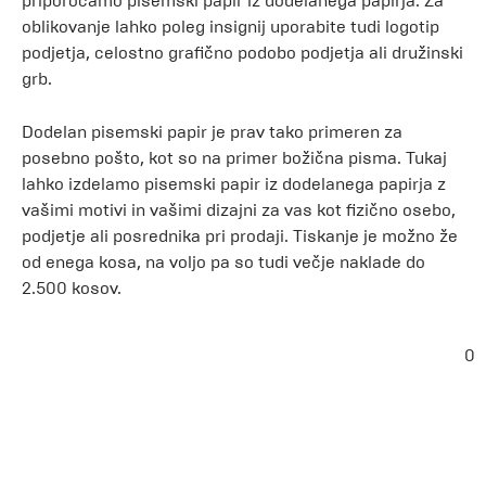
priporočamo pisemski papir iz dodelanega papirja. Za
oblikovanje lahko poleg insignij uporabite tudi logotip
podjetja, celostno grafično podobo podjetja ali družinski
grb.
Dodelan pisemski papir je prav tako primeren za
posebno pošto, kot so na primer božična pisma. Tukaj
lahko izdelamo pisemski papir iz dodelanega papirja z
vašimi motivi in vašimi dizajni za vas kot fizično osebo,
podjetje ali posrednika pri prodaji. Tiskanje je možno že
od enega kosa, na voljo pa so tudi večje naklade do
2.500 kosov.
0