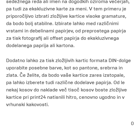
sedežnega reda ali imen na dogodkih oziroma večerjah,
pa tudi za ekskluzivne karte za meni. V tem primeru je
priporočljivo izbrati zložljive kartice visoke gramature,
da bodo bolj stabilne. Izbirate lahko med različnimi
vrstami in debelinami papirjev, od preprostega papirja
za tisk fotografij ali offset papirja do ekskluzivnega
dodelanega paprija ali kartona.
Dodatno lahko za tisk zložljivih kartic formata DIN-dolge
uporabite posebne barve, kot so pantone, srebrna in
zlata. Če želite, da bodo vaše kartice zares izstopale,
pa lahko izberete tudi različne dodelave papirja. Od le
nekaj kosov do naklade več tisoč kosov boste zložljive
kartice pri print24 natisnili hitro, cenovno ugodno in v
vrhunski kakovosti.
0