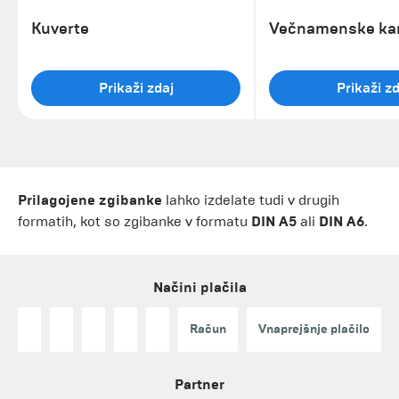
Kuverte
Večnamenske kar
Prikaži zdaj
Prikaži zd
Prilagojene zgibanke
lahko izdelate tudi v drugih
formatih, kot so zgibanke v formatu
DIN A5
ali
DIN A6
.
Načini plačila
Račun
Vnaprejšnje plačilo
Partner