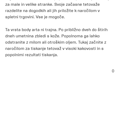
za male in velike stranke. Svoje začasne tetovaže
razdelite na dogodkih ali jih priložite k naročilom v
spletni trgovini. Vse je mogoče.
Ta vrsta body arta ni trajna. Po približno dveh do štirih
dneh umetnina zbledi s kože. Popolnoma ga lahko
odstranite z milom ali otroškim oljem. Tukaj začnite z
naročilom za tiskanje tetovaž v visoki kakovosti in s
popolnimi rezultati tiskanja.
0