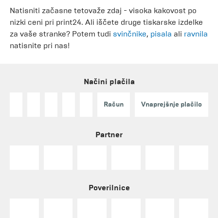
Natisniti začasne tetovaže zdaj - visoka kakovost po
nizki ceni pri print24. Ali iščete druge tiskarske izdelke
za vaše stranke? Potem tudi
svinčnike
,
pisala
ali
ravnila
natisnite pri nas!
Načini plačila
Račun
Vnaprejšnje plačilo
Partner
Poverilnice