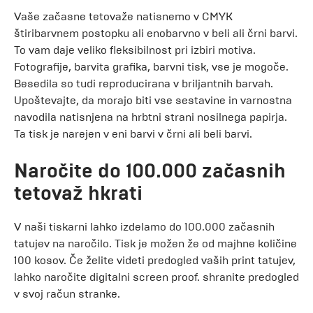
Vaše začasne tetovaže natisnemo v CMYK
štiribarvnem postopku ali enobarvno v beli ali črni barvi.
To vam daje veliko fleksibilnost pri izbiri motiva.
Fotografije, barvita grafika, barvni tisk, vse je mogoče.
Besedila so tudi reproducirana v briljantnih barvah.
Upoštevajte, da morajo biti vse sestavine in varnostna
navodila natisnjena na hrbtni strani nosilnega papirja.
Ta tisk je narejen v eni barvi v črni ali beli barvi.
Naročite do 100.000 začasnih
tetovaž hkrati
V naši tiskarni lahko izdelamo do 100.000 začasnih
tatujev na naročilo. Tisk je možen že od majhne količine
100 kosov. Če želite videti predogled vaših print tatujev,
lahko naročite digitalni screen proof. shranite predogled
v svoj račun stranke.