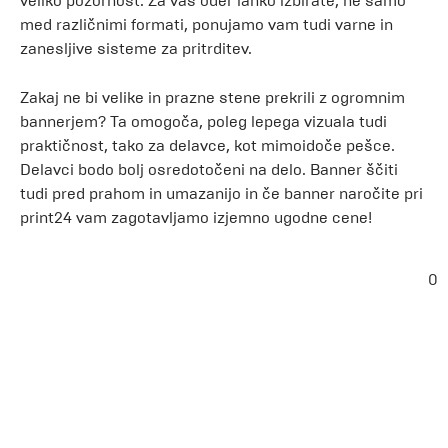
veliko pozornost. Za vaš oder lahko izbirate, ne samo
med različnimi formati, ponujamo vam tudi varne in
zanesljive sisteme za pritrditev.
Zakaj ne bi velike in prazne stene prekrili z ogromnim
bannerjem? Ta omogoča, poleg lepega vizuala tudi
praktičnost, tako za delavce, kot mimoidoče pešce.
Delavci bodo bolj osredotočeni na delo. Banner ščiti
tudi pred prahom in umazanijo in če banner naročite pri
print24 vam zagotavljamo izjemno ugodne cene!
0