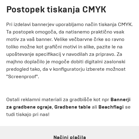
Postopek tiskanja CMYK
Pri izdelavi bannerjev uporabljamo način tiskanja CMYK.
Ta postopek omogoča, da natisnemo praktično vsak
motiv za vaš banner. Velike večbarvne črke so ravno
toliko možne kot grafični motivi in slike, pazite le na
upoštevanje specifikacij v navodilah za pripravo. Za
majhno doplačilo je mogoče dobiti digitalni zaslonski
predogled tako, da v konfiguratorju izberete možnost
"Screenproof".
Ostali reklamni materiali za gradbišče kot npr
Bannerji
za gradbene ograje
,
Gradbene table
ali
Beachflagi
se
tudi tiskajo pri nas!
Načini plačila