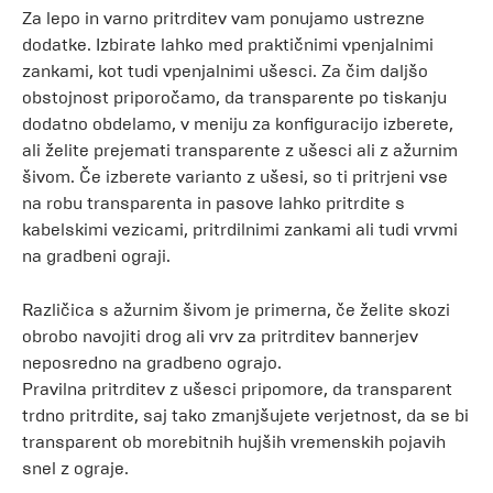
Za lepo in varno pritrditev vam ponujamo ustrezne
dodatke. Izbirate lahko med praktičnimi vpenjalnimi
zankami, kot tudi vpenjalnimi ušesci. Za čim daljšo
obstojnost priporočamo, da transparente po tiskanju
dodatno obdelamo, v meniju za konfiguracijo izberete,
ali želite prejemati transparente z ušesci ali z ažurnim
šivom. Če izberete varianto z ušesi, so ti pritrjeni vse
na robu transparenta in pasove lahko pritrdite s
kabelskimi vezicami, pritrdilnimi zankami ali tudi vrvmi
na gradbeni ograji.
Različica s ažurnim šivom je primerna, če želite skozi
obrobo navojiti drog ali vrv za pritrditev bannerjev
neposredno na gradbeno ograjo.
Pravilna pritrditev z ušesci pripomore, da transparent
trdno pritrdite, saj tako zmanjšujete verjetnost, da se bi
transparent ob morebitnih hujših vremenskih pojavih
snel z ograje.