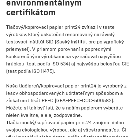
environmentálnym
certifikátom
Tlačový/kopírovací papier print24 zvíťazil v teste
výrobkov, ktorý uskutočnil renomovaný nezávislý
testovací inštitút SID (Saský inštitút pre polygrafický
priemysel). V priamom porovnaní s poprednými
konkurenčnými výrobkami sa vyznačoval najvyššou
hrúbkou (test podľa ISO 534) aj najvyššou belosťou CIE
(test podľa ISO 11475).
Naša tlačiareň/kopírovací papier print24 je vyrobený z
lesov obhospodarovaných udržateľným spôsobom a
získal certifikát PEFC (GFA-PEFC-COC-500582).
Môžete si tak byť istí, že s naším papierom vyberáte
nielen kvalitne, ale aj zodpovedne.
Tlačiarenský/kopírovací papier print24 zaujme nielen
svojou ekologickou výrobou, ale aj všestrannosťou. Či