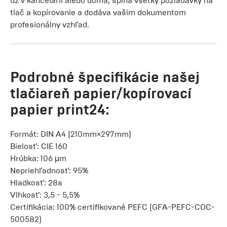
už v kancelárii alebo doma, spĺňa všetky požiadavky na
tlač a kopírovanie a dodáva vašim dokumentom
profesionálny vzhľad.
Podrobné špecifikácie našej
tlačiareň papier/kopírovací
papier print24:
Formát: DIN A4 (210mm×297mm)
Bielosť: CIE 160
Hrúbka: 106 μm
Nepriehľadnosť: 95%
Hladkosť: 28s
Vlhkosť: 3,5 - 5,5%
Certifikácia: 100% certifikované PEFC (GFA-PEFC-COC-
500582)