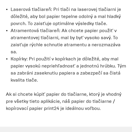
Laserová tlačiareň: Pri tlači na laserovej tlačiarni je
dôležité, aby bol papier tepelne odolný a mal hladký
povrch. To zaisťuje optimálne výsledky tlače.
Atramentová tlačiareň: Ak chcete papier použiť v
atramentovej tlačiarni, mal by byť vysoko savý. To
zaisťuje rýchle schnutie atramentu a nerozmazáva
sa.
Kopírky: Pri použití v kopírkach je dôležité, aby mal
papier vysokú nepriehľadnosť a jednotnú hrúbku. Tým
sa zabráni zaseknutiu papiera a zabezpečí sa čistá
kvalita tlače.
Ak si chcete kúpiť papier do tlačiarne, ktorý je vhodný
pre všetky tieto aplikácie, náš papier do tlačiarne /
kopírovací papier print24 je ideálnou voľbou.