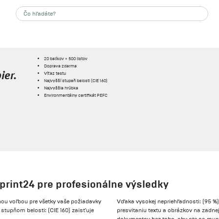
20 balíkov × 500 listov
Doprava zdarma
Víťaz testu
ier.
Najvyšší stupeň belosti (CIE 160)
Najvyššia hrúbka
Environmentálny certifikát PEFC
 print24 pre profesionálne výsledky
lnou voľbou pre všetky vaše požiadavky
Vďaka vysokej nepriehľadnosti: (95 %)
 stupňom belosti: (CIE 160) zaisťuje
presvitaniu textu a obrázkov na zadnej