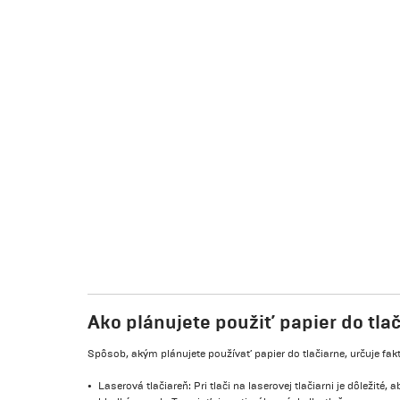
Ako plánujete použiť papier do tla
Spôsob, akým plánujete používať papier do tlačiarne, určuje fakto
Laserová tlačiareň: Pri tlači na laserovej tlačiarni je dôležité,