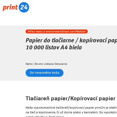
Víťaz testu s environmentálnym certifikátom
Papier do tlačiarne / kopírovací pap
10 000 listov A4 biela
Netto | Brutto vrátane Odoslanie
Do tovarového koša
Tlačiareň papier/Kopírovací papier
Naša vysokokvalitná tlačiareň/kopírovací papier print24 je ideá
na tlač a kopírovanie, či už doma alebo v kancelárii. So vysokým