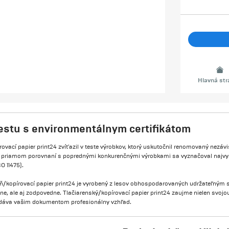
Hlavná st
testu s environmentálnym certifikátom
ovací papier print24 zvíťazil v teste výrobkov, ktorý uskutočnil renomovaný nezávisl
V priamom porovnaní s poprednými konkurenčnými výrobkami sa vyznačoval najvyš
O 11475).
eň/kopírovací papier print24 je vyrobený z lesov obhospodarovaných udržateľný
itne, ale aj zodpovedne. Tlačiarenský/kopírovací papier print24 zaujme nielen svojo
dodáva vašim dokumentom profesionálny vzhľad.