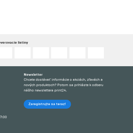
verovacie listiny
Newsletter
?
Chcete dostávať informácie o akciách, zľavách a
nových produktoch? Potom sa prihláste k odberu
nášho newslettera print24.
Zaregistrujte sa teraz!
17:00