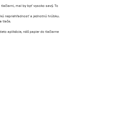
 tlačiarni, mal by byť vysoko savý. To
ysokú nepriehľadnosť a jednotnú hrúbku.
a tlače.
tieto aplikácie, náš papier do tlačiarne