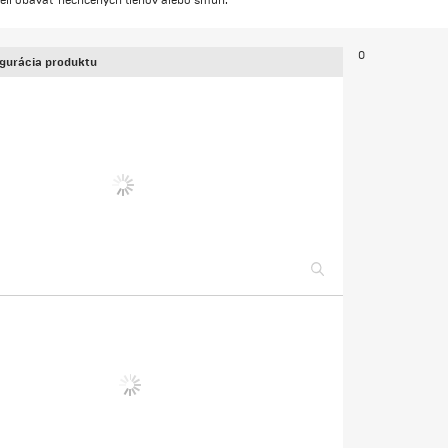
eli obávať nechcených tieňov alebo šmúh.
0
gurácia produktu