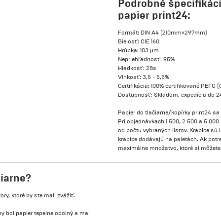
Podrobné špecifikáci
papier print24:
Formát: DIN A4 (210mm×297mm)
Bielosť: CIE 160
Hrúbka: 103 μm
Nepriehľadnosť: 95%
Hladkosť: 28s
Vlhkosť: 3,5 - 5,5%
Certifikácia: 100% certifikované PE
Dostupnosť: Skladom, expedícia do 2
Papier do tlačiarne/kopírky print24 sa
Pri objednávkach 1 500, 2 500 a 5 000 
od počtu vybraných listov. Krabice sú
krabice dodávajú na paletách. Ak potre
maximálne množstvo, ktoré si môžete 
čiarne?
ry, ktoré by ste mali zvážiť.
 aby bol papier tepelne odolný a mal