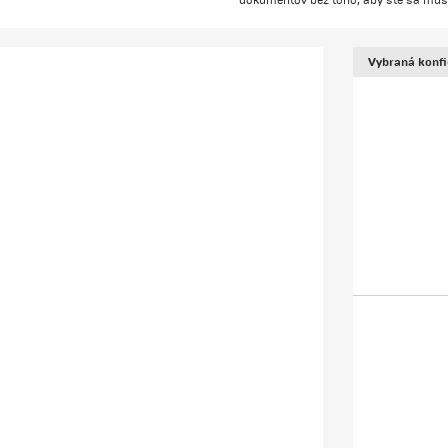
dokumentov bez toho, aby ste sa mus
Vybraná konfi