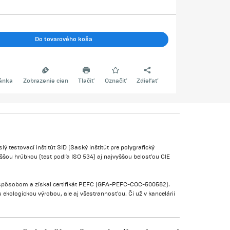
Do tovarového koša
ránka
Zobrazenie cien
Tlačiť
Označiť
Zdieľať
ý testovací inštitút SID (Saský inštitút pre polygrafický
šou hrúbkou (test podľa ISO 534) aj najvyššou belosťou CIE
m spôsobom a získal certifikát PEFC (GFA-PEFC-COC-500582).
u ekologickou výrobou, ale aj všestrannosťou. Či už v kancelárii