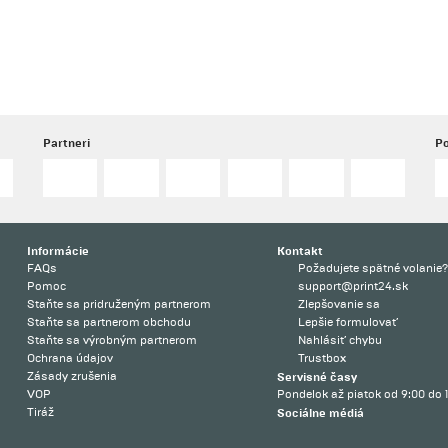
Partneri
Po
Informácie
Kontakt
FAQs
Požadujete spätné volanie
Pomoc
support@print24.sk
Staňte sa pridruženým partnerom
Zlepšovanie sa
Staňte sa partnerom obchodu
Lepšie formulovať
Staňte sa výrobným partnerom
Nahlásiť chybu
Ochrana údajov
Trustbox
Zásady zrušenia
Servisné časy
VOP
Pondelok až piatok od 9:00 do 
Tiráž
Sociálne médiá