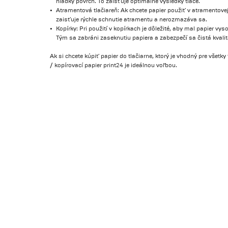
hladký povrch. To zaisťuje optimálne výsledky tlače.
Atramentová tlačiareň: Ak chcete papier použiť v atramentovej
zaisťuje rýchle schnutie atramentu a nerozmazáva sa.
Kopírky: Pri použití v kopírkach je dôležité, aby mal papier v
Tým sa zabráni zaseknutiu papiera a zabezpečí sa čistá kvalit
Ak si chcete kúpiť papier do tlačiarne, ktorý je vhodný pre všetky 
/ kopírovací papier print24 je ideálnou voľbou.