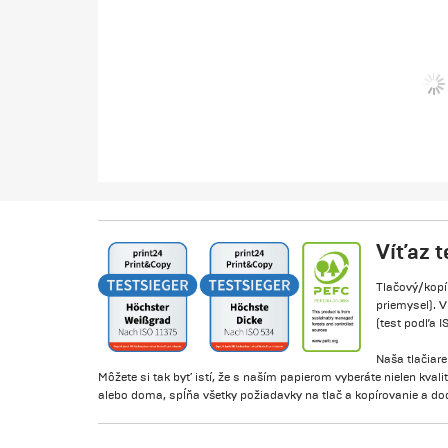
Víťaz 
Tlačový/kopír
priemysel). 
(test podľa IS
Naša tlačiar
Môžete si tak byť istí, že s naším papierom vyberáte nielen kval
alebo doma, spĺňa všetky požiadavky na tlač a kopírovanie a 