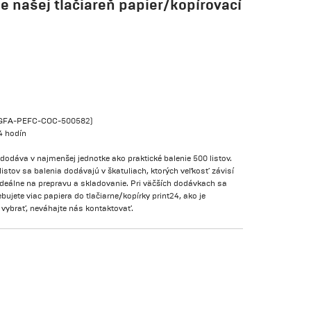
e našej tlačiareň papier/kopírovací
FC (GFA-PEFC-COC-500582)
4 hodín
 dodáva v najmenšej jednotke ako praktické balenie 500 listov.
listov sa balenia dodávajú v škatuliach, ktorých veľkosť závisí
 ideálne na prepravu a skladovanie. Pri väčších dodávkach sa
bujete viac papiera do tlačiarne/kopírky print24, ako je
vybrať, neváhajte nás kontaktovať.