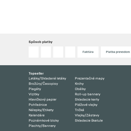
Spôsob platby
Faktúra
Platba prevodom
Topseller
Letáky/Skladané letáky
Prezentačné mapy
Brožúry/Časopisy
Knihy
Plagáty
Obálky
Vizitky
Roll-up bannery
Hlavičkový papier
Skladacie karty
Pohľadnice
Plážové vlajky
Nálepky/Etikety
Tričká
Kalendáre
Vlajky/Zástavy
Poznámkové bloky
Skladacie škatule
Plachty/Bannery