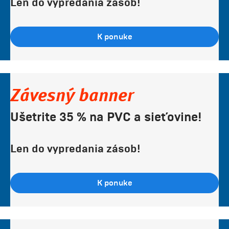
Len do vypredania zásob!
K ponuke
Závesný banner
Ušetrite 35 % na PVC a sieťovine!
Len do vypredania zásob!
K ponuke