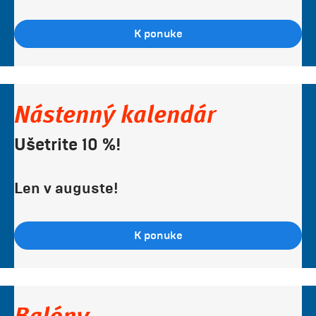
K ponuke
Nástenný kalendár
Ušetrite 10 %!
Len v auguste!
K ponuke