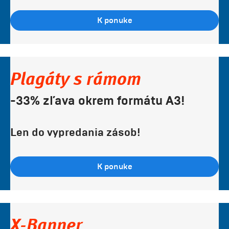
K ponuke
Plagáty s rámom
-33% zľava okrem formátu A3!
Len do vypredania zásob!
K ponuke
X-Banner