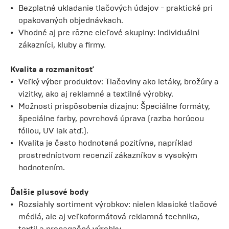
Bezplatné ukladanie tlačových údajov - praktické pri
opakovaných objednávkach.
Vhodné aj pre rôzne cieľové skupiny: Individuálni
zákazníci, kluby a firmy.
Kvalita a rozmanitosť
Veľký výber produktov: Tlačoviny ako letáky, brožúry a
vizitky, ako aj reklamné a textilné výrobky.
Možnosti prispôsobenia dizajnu: Špeciálne formáty,
špeciálne farby, povrchová úprava (razba horúcou
fóliou, UV lak atď.).
Kvalita je často hodnotená pozitívne, napríklad
prostredníctvom recenzií zákazníkov s vysokým
hodnotením.
Ďalšie plusové body
Rozsiahly sortiment výrobkov: nielen klasické tlačové
médiá, ale aj veľkoformátová reklamná technika,
textil a propagačné výrobky.