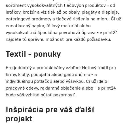
sortiment vysokokvalitných tlačových produktov - od
letákov, brožúr a vizitiek až po obaly, plagáty a displeje,
cateringové predmety a tlačové riešenia na mieru. Či už
nenatieraný papier, fóliový materiál alebo
vysokokvalitná špeciálna povrchová úprava - v print24
nájdete tú správnu možnosť pre každú požiadavku.
Textil - ponuky
Pre jednotný a profesionálny vzhľad: Hotový textil pre
firmy, kluby, podujatia alebo gastronómiu - s
individuálnou potlačou alebo výšivkou. Či už ide o
pracovné odevy, reklamné oblečenie alebo - s print24
bude váš vzhľad pútať pozornosť.
Inšpirácia pre váš ďalší
projekt