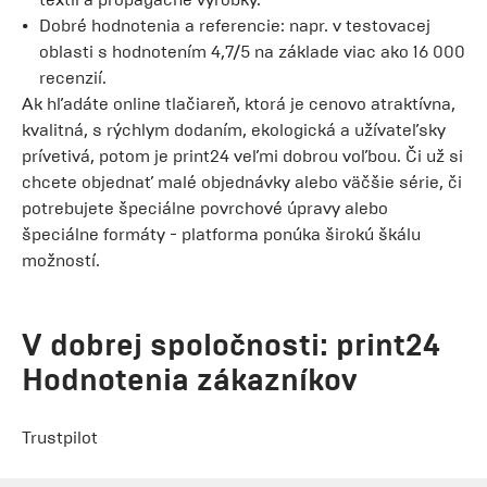
Dobré hodnotenia a referencie: napr. v testovacej
oblasti s hodnotením 4,7/5 na základe viac ako 16 000
recenzií.
Ak hľadáte online tlačiareň, ktorá je cenovo atraktívna,
kvalitná, s rýchlym dodaním, ekologická a užívateľsky
prívetivá, potom je print24 veľmi dobrou voľbou. Či už si
chcete objednať malé objednávky alebo väčšie série, či
potrebujete špeciálne povrchové úpravy alebo
špeciálne formáty - platforma ponúka širokú škálu
možností.
V dobrej spoločnosti: print24
Hodnotenia zákazníkov
Trustpilot