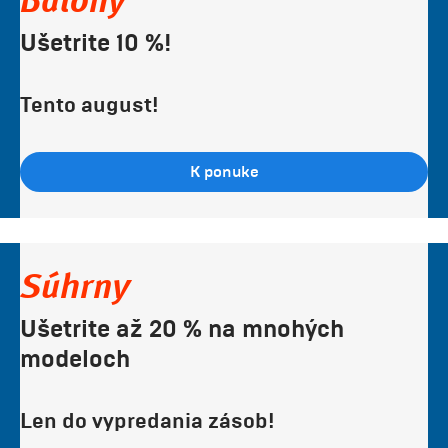
Balóny
Ušetrite 10 %!
Tento august!
K ponuke
Súhrny
Ušetrite až 20 % na mnohých
modeloch
Len do vypredania zásob!