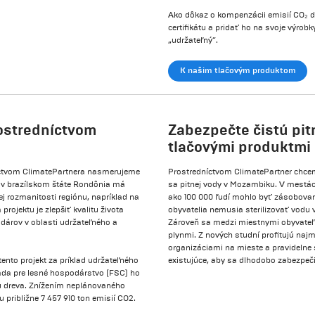
Ako dôkaz o kompenzácii emisií CO₂ dos
certifikátu a pridať ho na svoje výro
„udržateľný“.
K našim tlačovým produktom
rostredníctvom
Zabezpečte čistú pi
tlačovými produktmi
níctvom ClimatePartnera nasmerujeme
Prostredníctvom ClimatePartner chceme 
ov v brazílskom štáte Rondônia má
sa pitnej vody v Mozambiku. V mestách
ej rozmanitosti regiónu, napríklad na
ako 100 000 ľudí mohlo byť zásobova
rojektu je zlepšiť kvalitu života
obyvatelia nemusia sterilizovať vodu
árov v oblasti udržateľného a
Zároveň sa medzi miestnymi obyvateľ
plynmi. Z nových studní profitujú naj
organizáciami na mieste a pravidelne
nto projekt za príklad udržateľného
existujúce, aby sa dlhodobo zabezpeči
Rada pre lesné hospodárstvo (FSC) ho
ciu dreva. Znížením neplánovaného
 približne 7 457 910 ton emisií CO2.