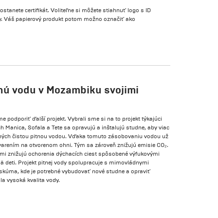
tanete certifikát. Voliteľne si môžete stiahnuť logo s ID
bky. Váš papierový produkt potom možno označiť ako
tnú vodu v Mozambiku svojimi
podporiť ďalší projekt. Vybrali sme si na to projekt týkajúci
 Manica, Sofala a Tete sa opravujú a inštalujú studne, aby viac
ných čistou pitnou vodou. Vďaka tomuto zásobovaniu vodou už
 varením na otvorenom ohni. Tým sa zároveň znižujú emisie CO₂.
mi znižujú ochorenia dýchacích ciest spôsobené výfukovými
mä deti. Projekt pitnej vody spolupracuje s mimovládnymi
 skúma, kde je potrebné vybudovať nové studne a opraviť
la vysoká kvalita vody.