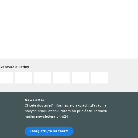
verovacie listiny
Newsletter
?
Chcete dostávať informácie o akciách, zľavách a
nových produktoch? Potom sa prihláste k odberu
nášho newslettera print24.
Zaregistrujte sa teraz!