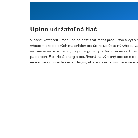
Úplne udržateľná tlač
V našej kategórii GreenLine nájdete sortiment produktov s vys
výberom ekologických materiálov pre úplne udržateľnú výrobu vaš
vykonáva výlučne ekologickými vegánskymi farbami na certifik
papieroch. Elektrická energia používaná na výrobný proces s 
výhradne z obnoviteľných zdrojov, ako je solárna, vodná a vetern