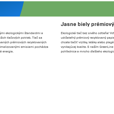
Jasne biely prémiový
okými ekologickými štandardmi a
Ekologická tlač bez sivého odtieňa! 
ich tlačových potrieb. Tlač sa
udržateľný prémiový recyklovaný papie
ovaných prémiových recyklovaných
chcete tlačiť vizitky, letáky alebo pla
optimalizovanými emisiami pochádza
vynikajúcej kvalite. S naším GreenLine
á energia.
pohľadnice a mnoho ďalšieho ekologick