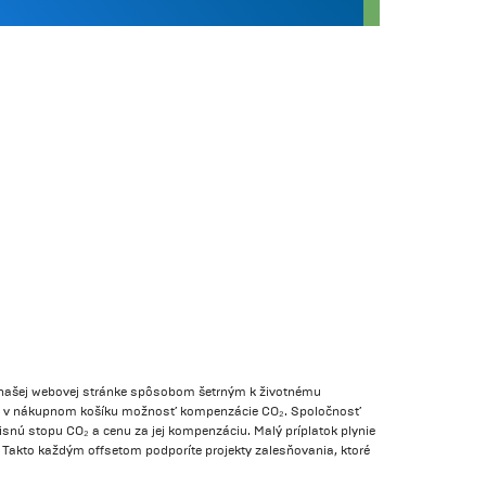
a našej webovej stránke spôsobom šetrným k životnému
erte v nákupnom košíku možnosť kompenzácie CO₂. Spoločnosť
snú stopu CO₂ a cenu za jej kompenzáciu. Malý príplatok plynie
 Takto každým offsetom podporíte projekty zalesňovania, ktoré