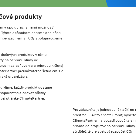
ačové produkty
om v spolupráci s nami možnosť
ov. Týmto spôsobom chceme spoločne
kompenzácii emisií CO₂ spolupracujeme
 tlačových produktov v rámci
kty na ochranu klímy od
ctvom zalesňovania a prístupu k čistej
atePartner preukázateľne šetria emisie
orské organizácie.
 ku klíme, každý produkt dostane
ansparentne sledovať všetky
vej stránke ClimatePartner.
Pre zákazníka je jednoduché tlačiť n
prostrediu. Ak to chcete urobiť, vyb
ClimatePartner na pozadí vypočíta emi
priamo do projektov na ochranu klímy.
sú dôležité pre svetový rozpočet CO₂.