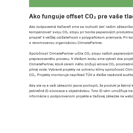
Ako funguje offset CO₂ pre vaše tl
Ako zodpovedná tlačiareň sme sa rozhodli dať našim zákazník
kompenzovať svoju CO₂ stopu pri tvorbe papierových produkt
prispieť k väčšej udržateľnosti v polygrafickom priemysle. Pri 
s renomovanou organizáciou ClimatePartner.
Spoločnosť ClimatePartner určila CO₂ stopu našich papierových
prepracovaného procesu. V ďalšom kroku sme vybrali dva proje
ClimatePartner, ktoré okrem iného znižujú emisie CO₂ prostrední
pitnej vode. Vybrané projekty na ochranu klímy spoločnosti Clim
CO₂. Projekty monitoruje napríklad TÜV a ďalšie nezávislé audít
Aby ste vy a vaši zákazníci jasne pochopili, že produkt je šetrný
jedinečné ID súvisiace s objednávkou. Toto ID vám umožňuje tr
informácie o podporovanom projekte a tlačovej zákazke na webo