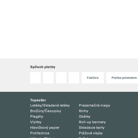
Spôsob platby
Faktúra
Platba prevodom
Topseller
Letáky/Skladané letáky
Prezentačné mapy
Brožúry/Časopisy
Knihy
Plagáty
Obálky
Vizitky
Roll-up bannery
Hlavičkový papier
Skladacie karty
Pohľadnice
Plážové vlajky