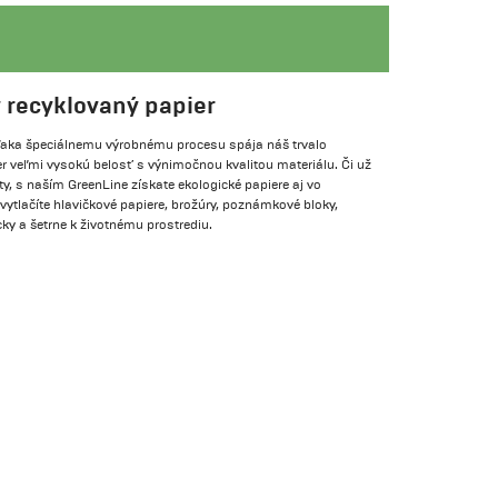
 recyklovaný papier
Vďaka špeciálnemu výrobnému procesu spája náš trvalo
r veľmi vysokú belosť s výnimočnou kvalitou materiálu. Či už
gáty, s naším GreenLine získate ekologické papiere aj vo
 vytlačíte hlavičkové papiere, brožúry, poznámkové bloky,
y a šetrne k životnému prostrediu.