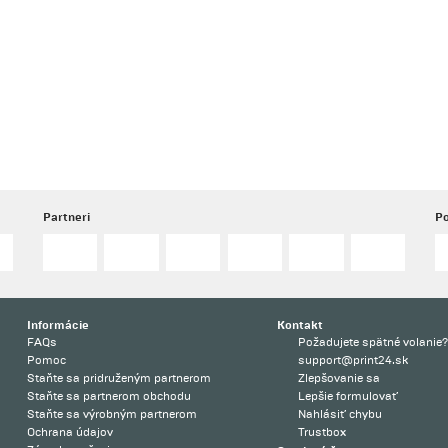
Partneri
Po
Informácie
Kontakt
FAQs
Požadujete spätné volanie
Pomoc
support@print24.sk
Staňte sa pridruženým partnerom
Zlepšovanie sa
Staňte sa partnerom obchodu
Lepšie formulovať
Staňte sa výrobným partnerom
Nahlásiť chybu
Ochrana údajov
Trustbox