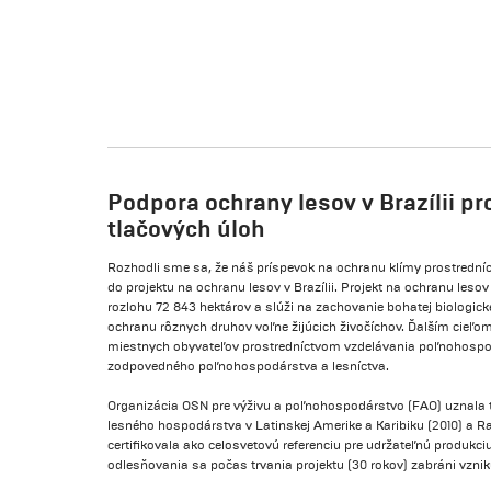
Podpora ochrany lesov v Brazílii p
tlačových úloh
Rozhodli sme sa, že náš príspevok na ochranu klímy prostred
do projektu na ochranu lesov v Brazílii. Projekt na ochranu les
rozlohu 72 843 hektárov a slúži na zachovanie bohatej biologick
ochranu rôznych druhov voľne žijúcich živočíchov. Ďalším cieľom p
miestnych obyvateľov prostredníctvom vzdelávania poľnohospod
zodpovedného poľnohospodárstva a lesníctva.
Organizácia OSN pre výživu a poľnohospodárstvo (FAO) uznala te
lesného hospodárstva v Latinskej Amerike a Karibiku (2010) a 
certifikovala ako celosvetovú referenciu pre udržateľnú produk
odlesňovania sa počas trvania projektu (30 rokov) zabráni vzniku