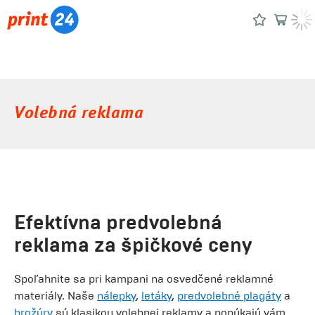
Volebná reklama
Efektívna predvolebná
reklama za špičkové ceny
Spoľahnite sa pri kampani na osvedčené reklamné
materiály. Naše
nálepky
,
letáky
,
predvolebné plagáty
a
brožúry
sú klasikou volebnej reklamy a ponúkajú vám