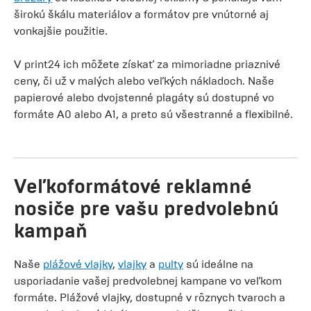
širokú škálu materiálov a formátov pre vnútorné aj
vonkajšie použitie.
V print24 ich môžete získať za mimoriadne priaznivé
ceny, či už v malých alebo veľkých nákladoch. Naše
papierové alebo dvojstenné plagáty sú dostupné vo
formáte A0 alebo A1, a preto sú všestranné a flexibilné.
Veľkoformátové reklamné
nosiče pre vašu predvolebnú
kampaň
Naše
plážové vlajky
,
vlajky
a
pulty
sú ideálne na
usporiadanie vašej predvolebnej kampane vo veľkom
formáte. Plážové vlajky, dostupné v rôznych tvaroch a