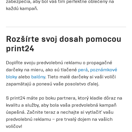
zabezpečia, aby bol váš tím perfektne oblečený na
každú kampaň.
Rozšírte svoj dosah pomocou
print24
Doplňte svoju predvolebnú reklamu o propagačné
darčeky na mieru, ako sú tlačené
perá
,
poznámkové
bloky
alebo
balóny
. Tieto malé darčeky si vaši voliči
zapamätajú a ponesú vaše posolstvo ďalej.
S print24 máte po boku partnera, ktorý kladie dôraz na
kvalitu a služby, aby bola vaša predvolebná kampaň
úspešná. Začnite teraz a nechajte si vytlačiť vašu
predvolebnú reklamu – pre trvalý dojem na vašich
voličov!