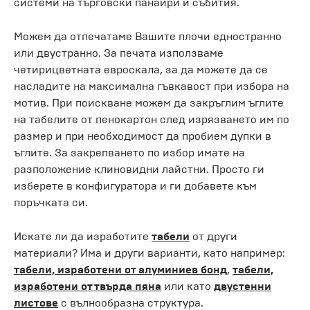
системи на търговски панаири и събития.
Можем да отпечатаме Вашите плочи едностранно
или двустранно. За печата използваме
четирицветната евроскала, за да можете да се
насладите на максимална гъвкавост при избора на
мотив. При поискване можем да закръглим ъглите
на табелите от пенокартон след изрязването им по
размер и при необходимост да пробием дупки в
ъглите. За закрепването по избор имате на
разположение клиновидни лайстни. Просто ги
изберете в конфигуратора и ги добавете към
поръчката си.
Искате ли да изработите
табели
от други
материали? Има и други варианти, като например:
табели, изработени от алуминиев бонд
,
табели,
изработени от твърда пяна
или като
двустенни
листове
с вълнообразна структура.