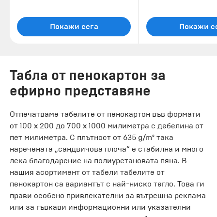
Покажи сега
Покажи с
Табла от пенокартон за
ефирно представяне
Отпечатваме табелите от пенокартон във формати
от 100 x 200 до 700 x 1000 милиметра с дебелина от
пет милиметра. С плътност от 635 g/m² така
наречената „сандвичова плоча“ е стабилна и много
лека благодарение на полиуретановата пяна. В
нашия асортимент от табели табелите от
пенокартон са вариантът с най-ниско тегло. Това ги
прави особено привлекателни за вътрешна реклама
или за гъвкави информационни или указателни