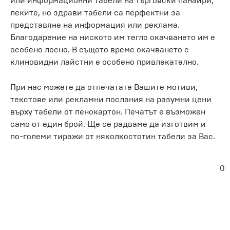
или информационни табели на търговски панаири,
леките, но здрави табели са перфектни за
представяне на информация или реклама.
Благодарение на ниското им тегло окачването им е
особено лесно. В същото време окачването с
клиновидни лайстни е особено привлекателно.
При нас можете да отпечатате Вашите мотиви,
текстове или рекламни послания на разумни цени
върху табели от пенокартон. Печатът е възможен
само от един брой. Ще се радваме да изготвим и
по-големи тиражи от няколкостотин табели за Вас.
0