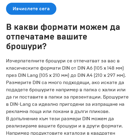
Изчислете сега
В какви формати можем да
отпечатаме вашите
брошури?
Изчерпателните брошури се отпечатват за вас в
класическите формати DIN от DIN A6 (105 x 148 мм)
през DIN Lang (105 x 210 мм) до DIN A4 (210 x 297 мм).
Размерите DIN са много подходящи, ако искате да
подадете брошурите например в папка с халки или
да ги поставите в папки за презентации. Брошурите
в DIN-Lang са идеално пригодени за изпращане на
рекламна поща или покани в дълги пликове.
В допълнение към тези размери DIN можем да
реализираме вашите брошури и в други формати.
Например продуктовите каталози в квадратен