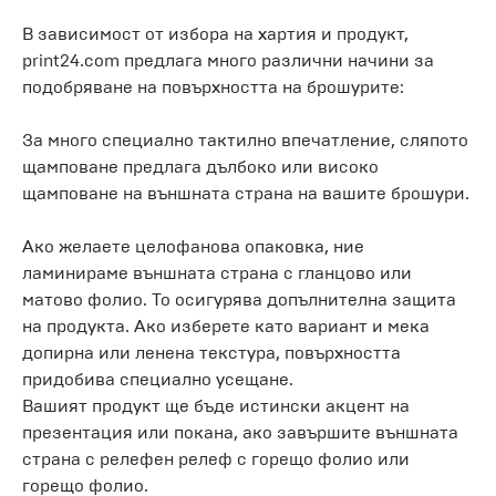
В зависимост от избора на хартия и продукт,
print24.com предлага много различни начини за
подобряване на повърхността на брошурите:
За много специално тактилно впечатление, сляпото
щамповане предлага дълбоко или високо
щамповане на външната страна на вашите брошури.
Ако желаете целофанова опаковка, ние
ламинираме външната страна с гланцово или
матово фолио. То осигурява допълнителна защита
на продукта. Ако изберете като вариант и мека
допирна или ленена текстура, повърхността
придобива специално усещане.
Вашият продукт ще бъде истински акцент на
презентация или покана, ако завършите външната
страна с релефен релеф с горещо фолио или
горещо фолио.