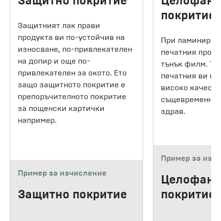
Защитно покритие
Целофано
покритие
Защитният лак прави
продукта ви по-устойчив на
При ламиниран
износване, по-привлекателен
печатния проду
на допир и още по-
тънък филм. То
привлекателен за окото. Ето
печатния ви пр
защо защитното покритие е
високо качеств
препоръчителното покритие
същевременно г
за пощенски картички
здрав.
например.
Пример за изч
Пример за изчисление
Целофано
Защитно покритие
покритие