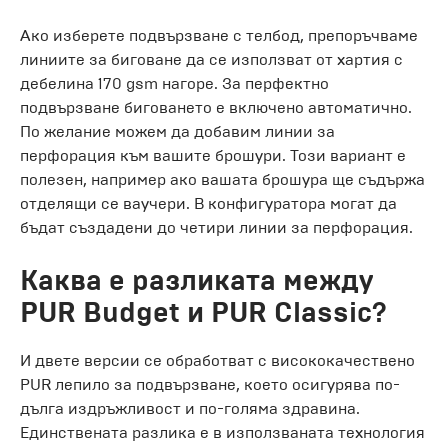
Ако изберете подвързване с телбод, препоръчваме
линиите за биговане да се използват от хартия с
дебелина 170 gsm нагоре. За перфектно
подвързване биговането е включено автоматично.
По желание можем да добавим линии за
перфорация към вашите брошури. Този вариант е
полезен, например ако вашата брошура ще съдържа
отделящи се ваучери. В конфигуратора могат да
бъдат създадени до четири линии за перфорация.
Каква е разликата между
PUR Budget и PUR Classic?
И двете версии се обработват с висококачествено
PUR лепило за подвързване, което осигурява по-
дълга издръжливост и по-голяма здравина.
Единствената разлика е в използваната технология