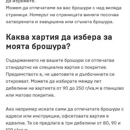
да изрежете.
Можем да отпечатаме за вас брошури с над хиляда
страници. Номерът на страницата винаги посочва
затворената и завършена или сгъната брошура.
Каква хартия да избера за
моята брошура?
Съдържанието на вашите брошури се отпечатва
стандартно на специална хартия с покритие.
Предимството е, че цветовете и дълбочината се
открояват. Можете да избирате между пет
дебелини на хартията от 90 до 250 г/кв.м в гланцово
или матово покритие.
Ако например искате сами да отпечатате брошури с
адреси или инструкции, офсетовата хартия е
идеална. Тя се предлага в три дебелини от 80, 90 и
100 г/кв.м.