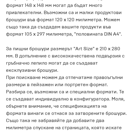
формат 148 x 148 мм могат да бъдат много
привлекателни. Възможни са и малки продуктови
брошури във формат 120 x 120 милиметра. Можем
също така да създадем вашите продукти във
формат 105 x 297 милиметра, "половината DIN A4".
За пищни брошури размерът "Art Size" е 210 x 280
мм. В допълнение с висококачествена подвързия с
гръбначно лепило могат да се създават
ексклузивни брошури.
При поискване можем да отпечатаме правоъгълни
размери в пейзажен или портретен формат.
Разбира се, възможни са и специални формати. Те
се създават индивидуално в конфигуратора. Моля,
обърнете внимание, че спецификацията на
формата винаги се отнася за затворените брошури.
Също така не забравяйте да добавите два
милиметра спускане на страницата, която искате