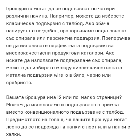
Брошурите могат да се подвързват по четири
различни начина. Например, можете да изберете
класическа подвързия с телбод. Ако обаче
папирусът е по-дебел, препоръчваме подвързване
със спирала или перфектна подвързия. Препоръчва
се да използвате перфектната подвързия за
висококачествени продуктови каталози. Ако
искате да използвате подвързване със спирала,
можете да избирате между висококачествената
метална подвързия wire-o в бяло, черно или
сребристо.
Вашата брошура има 12 или по-малко страници?
Можем да използваме и подвързване с примка
вместо конвенционалното подвързване с телбод.
Предимството на това е, че вашите брошури могат
лесно да се подреждат в папки с лост или в папки с
халки.