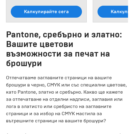
Калкулирайте сега
Калкулир
Pantone, сребърно и златно:
Вашите цветови
възможности за печат на
брошури
Отпечатваме заглавните страници на вашите
брошури в черно, CMYK или със специални цветове,
като Pantone, златно и сребърно. Какво ще кажете
за отпечатване на отделни надписи, заглавия или
лога в златисто или сребристо на заглавните
страници и за избор на CMYK мастила за
вътрешните страници на вашите брошури?