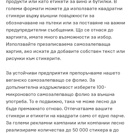
продукти или като етикети за вино и бутилки. В
големи формати можете да използвате квадратни
стикери върху външни повърхности за
обозначаване на пътеки или за поставяне на важни
предупредителни съобщения. Що се отнася до
хартията, имате много възможности за избор.
Използвайте презаписваема самозалепваща
хартия, ако искате да добавите собствен текст или
рисунки към стикерите.
За устойчиви предприятия препоръчваме нашето
веганско самозалепващо се фолио. За
допълнителна издръжливост изберете 100-
микроновото самозалепващо фолио за външна
употреба. То е подвижно, така че може лесно да
бъде премахнато отново. Отпечатваме вашите
стикери и етикети на квадрати само от едно парче.
За големи рекламни кампании или компании лесно
реализираме количества до 50 000 стикера в до