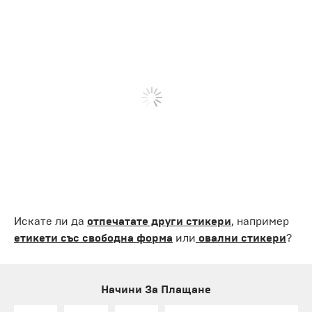
Искате ли да
отпечатате други стикери
, например
етикети със свободна форма
или
овални стикери
?
Начини За Плащане