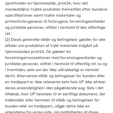
opretholder en hjemmeside, print24, hvor det
markedsfører trykte produkter fremstillet efter kundens
specifikationer samt trykte materialer og
printerforbrugsvarer til forbrugere, forretningsenheder
og juridiske personer, stiftet i henhold til den offentlige
ret.
(2) Disse generelle vilkår og betingelser gælder for alle
aftaler om produktion af trykt materiale indgået på
hjemmesiden print24. De gælder for
forretningstransaktioner med forretningsenheder og
juridiske personer, stiftet i henhold til offentlig ret nu og
i fremtiden, selv om der ikke udtrykkeligt er henvist
dertil. Alternative vilkår og betingelser for kunden eller
en tredjepart er ikke relevante selv hvis UP ikke afviser
deres anvendelighed i den pågældende sag. Selv i det
tilfælde, hvor UP henviser til et skriftligt dokument, der
indeholder eller henviser til vilkår og betingelser for
kunden eller en tredjepart, udgør dette ikke en
erkendelse fra vores side, om gyldigheden af disse