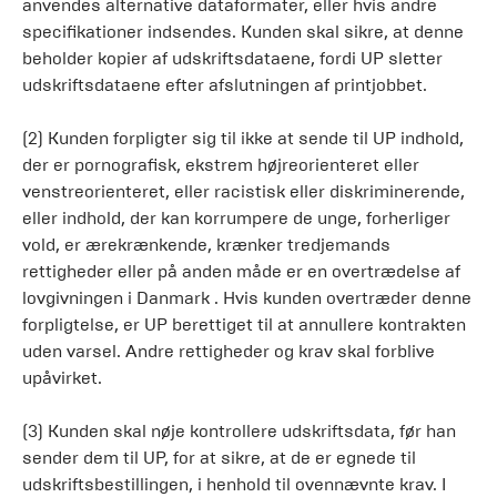
anvendes alternative dataformater, eller hvis andre
specifikationer indsendes. Kunden skal sikre, at denne
beholder kopier af udskriftsdataene, fordi UP sletter
udskriftsdataene efter afslutningen af printjobbet.
(2) Kunden forpligter sig til ikke at sende til UP indhold,
der er pornografisk, ekstrem højreorienteret eller
venstreorienteret, eller racistisk eller diskriminerende,
eller indhold, der kan korrumpere de unge, forherliger
vold, er ærekrænkende, krænker tredjemands
rettigheder eller på anden måde er en overtrædelse af
lovgivningen i Danmark . Hvis kunden overtræder denne
forpligtelse, er UP berettiget til at annullere kontrakten
uden varsel. Andre rettigheder og krav skal forblive
upåvirket.
(3) Kunden skal nøje kontrollere udskriftsdata, før han
sender dem til UP, for at sikre, at de er egnede til
udskriftsbestillingen, i henhold til ovennævnte krav. I