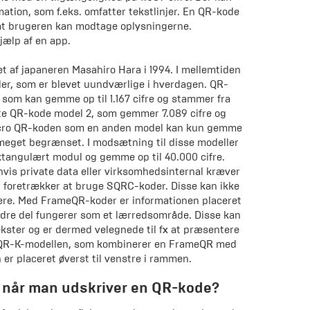
ation, som f.eks. omfatter tekstlinjer. En QR-kode
at brugeren kan modtage oplysningerne.
ælp af en app.
t af japaneren Masahiro Hara i 1994. I mellemtiden
der, som er blevet uundværlige i hverdagen. QR-
, som kan gemme op til 1.167 cifre og stammer fra
ugte QR-kode model 2, som gemmer 7.089 cifre og
Micro QR-koden som en anden model kan kun gemme
 meget begrænset. I modsætning til disse modeller
ktangulært modul og gemme op til 40.000 cifre.
vis private data eller virksomhedsinternal kræver
, foretrækker at bruge SQRC-koder. Disse kan ikke
ere. Med FrameQR-koder er informationen placeret
dre del fungerer som et lærredsområde. Disse kan
tekster og er dermed velegnede til fx at præsentere
ameQR-K-modellen, som kombinerer en FrameQR med
er placeret øverst til venstre i rammen.
, når man udskriver en QR-kode?