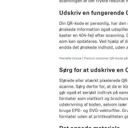
scanningen af det trykte resultat 
Udskriv en fungerende
Din QR-kode er personlig, har den 
ønskede information også udspille
kaster en 404-fejl efter scanning.
som kan opdateres. Ved hjælp af d
endda det ønskede indhold, uden at
Marielle Ursua
|
Person scanner QR-kode på 
Sørg for at udskrive en 
Slørede eller stærkt pixelerede Q
scanne. Sørg derfor for, at de er 
gør også et seriøst indtryk på samm
formater som visitkort og brochur
udskrivning af koden, selvom især 
bruge EPS- og SVG-vektorfiler. Grun
formater uden at printkvaliteten g