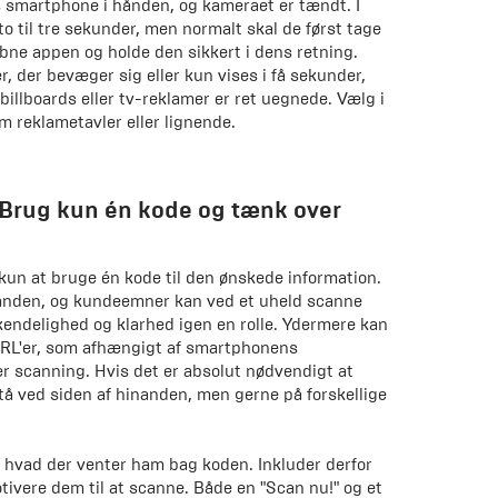
s smartphone i hånden, og kameraet er tændt. I
to til tre sekunder, men normalt skal de først tage
ne appen og holde den sikkert i dens retning.
r, der bevæger sig eller kun vises i få sekunder,
 billboards eller tv-reklamer er ret uegnede. Vælg i
 reklametavler eller lignende.
 Brug kun én kode og tænk over
n at bruge én kode til den ønskede information.
inanden, og kundeemner kan ved et uheld scanne
nkendelighed og klarhed igen en rolle. Ydermere kan
 URL'er, som afhængigt af smartphonens
r scanning. Hvis det er absolut nødvendigt at
stå ved siden af hinanden, men gerne på forskellige
, hvad der venter ham bag koden. Inkluder derfor
otivere dem til at scanne. Både en "Scan nu!" og et