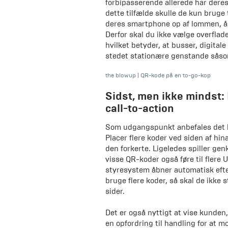
forbipasserende allerede har dere
dette tilfælde skulle de kun bruge 
deres smartphone op af lommen, åb
Derfor skal du ikke vælge overflade
hvilket betyder, at busser, digitale
stedet stationære genstande såsom
the blowup
|
QR-kode på en to-go-kop
Sidst, men ikke mindst:
call-to-action
Som udgangspunkt anbefales det ku
Placer flere koder ved siden af h
den forkerte. Ligeledes spiller ge
visse QR-koder også føre til flere
styresystem åbner automatisk efte
bruge flere koder, så skal de ikke 
sider.
Det er også nyttigt at vise kunden
en opfordring til handling for at m