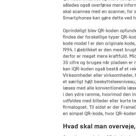
således også overføres mere inform
skal scannes med en scanner, for 
Smartphones kan gøre dette ved hj
Oprindeligt blev QR-koden opfunde
findes der forskellige typer QR-ko
kode model 1 er den originale kode
1994. I øjeblikket er den mest br
derfor er meget mere kraftfuld. 
35 cifre og bruges når pladsen er
kan iQR-koden også bestå af et re
Virksomheder eller virksomheder, h
et særligt højt beskyttelsesniveau
læses med alle konventionelle læs
i den ydre ramme, hvorimod den in
udfyldes med billeder eller korte 
firmalogoet. Til sidst er der Fr
en simpel QR-kode, hvor QR-koden 
Hvad skal man overveje