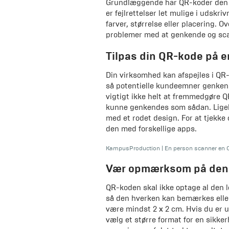
Grundlæggende har QR-koder den f
er fejlrettelser let mulige i udskri
farver, størrelse eller placering. O
problemer med at genkende og sc
Tilpas din QR-kode på 
Din virksomhed kan afspejles i QR-
så potentielle kundeemner genken
vigtigt ikke helt at fremmedgøre Q
kunne genkendes som sådan. Ligel
med et rodet design. For at tjekke
den med forskellige apps.
KampusProduction
|
En person scanner en 
Vær opmærksom på den 
QR-koden skal ikke optage al den led
så den hverken kan bemærkes eller 
være mindst 2 x 2 cm. Hvis du er u
vælg et større format for en sikke