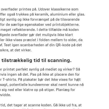
e overflader printes på. Udover klassikerne som
toffer også trykkes på keramik, aluminium eller glas.
ligt synlig og ikke forvrænget på de tilsvarende
 for de særlige egenskaber ved printobjekterne.
meget reflekterende. I dette tilfælde må koden
lgede overflader gør det muligvis ikke klart
ler ikke vises præcist i folden mellem to sider, da
af. Test igen scanbarheden af din QR-kode på det
ikre, at det virker.
tilstrækkelig tid til scanning.
er printet perfekt synlig på mediet og virker? Så
hvis ingen så det. Pas på ikke at placere den for
r T-shirts. På plakater bør det ikke vises for højt
rt sagt, potentielle kundeemner skal nemt kunne nå
 sig ned eller klatre op på stiger. Planlæg for
vidde.
tid, det tager at scanne koden. Gå ikke ud fra, at