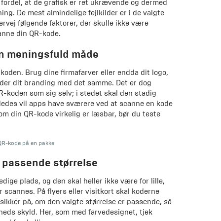
ordel, at de grafisk er ret ukrævende og dermed
vning. De mest almindelige fejlkilder er i de valgte
vervej følgende faktorer, der skulle ikke være
anne din QR-kode.
en meningsfuld måde
koden. Brug dine firmafarver eller endda dit logo,
der dit branding med det samme. Det er dog
R-koden som sig selv; i stedet skal den stadig
edes vil apps have sværere ved at scanne en kode
 om din QR-kode virkelig er læsbar, bør du teste
QR-kode på en pakke
passende størrelse
ige plads, og den skal heller ikke være for lille,
scannes. På flyers eller visitkort skal koderne
sikker på, om den valgte størrelse er passende, så
rheds skyld. Her, som med farvedesignet, tjek