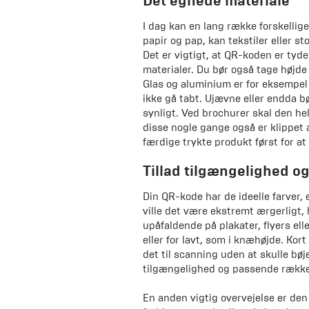
Det egnede materiale
I dag kan en lang række forskellig
papir og pap, kan tekstiler eller s
Det er vigtigt, at QR-koden er tyde
materialer. Du bør også tage højde
Glas og aluminium er for eksempel 
ikke gå tabt. Ujævne eller endda bø
synligt. Ved brochurer skal den hel
disse nogle gange også er klippet 
færdige trykte produkt først for at s
Tillad tilgængelighed og 
Din QR-kode har de ideelle farver, 
ville det være ekstremt ærgerligt, 
upåfaldende på plakater, flyers elle
eller for lavt, som i knæhøjde. Ko
det til scanning uden at skulle bøje
tilgængelighed og passende række
En anden vigtig overvejelse er den 