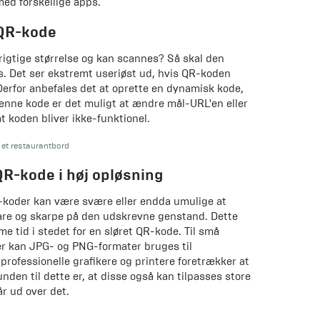
med forskellige apps.
 QR-kode
rigtige størrelse og kan scannes? Så skal den
s. Det ser ekstremt useriøst ud, hvis QR-koden
 Derfor anbefales det at oprette en dynamisk kode,
enne kode er det muligt at ændre mål-URL'en eller
 koden bliver ikke-funktionel.
et restaurantbord
QR-kode i høj opløsning
R-koder kan være svære eller endda umulige at
klare og skarpe på den udskrevne genstand. Dette
e tid i stedet for en sløret QR-kode. Til små
er kan JPG- og PNG-formater bruges til
professionelle grafikere og printere foretrækker at
den til dette er, at disse også kan tilpasses store
år ud over det.