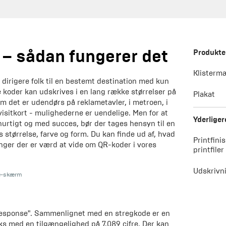
 – sådan fungerer det
Produkter
Klisterm
 dirigere folk til en bestemt destination med kun
 koder kan udskrives i en lang række størrelser på
Plakat
m det er udendørs på reklametavler, i metroen, i
 visitkort - mulighederne er uendelige. Men for at
Yderliger
urtigt og med succes, bør der tages hensyn til en
 størrelse, farve og form. Du kan finde ud af, hvad
Printfinis
ninger der er værd at vide om QR-koder i vores
printfiler
Udskrivn
e-skærm
 Response". Sammenlignet med en stregkode er en
s med en tilgængelighed på 7.089 cifre. Der kan