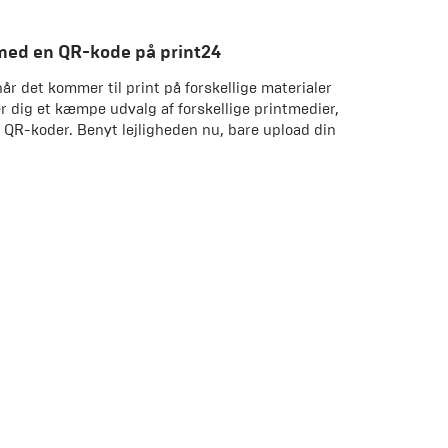
 med en QR-kode på print24
når det kommer til print på forskellige materialer
er dig et kæmpe udvalg af forskellige printmedier,
e QR-koder. Benyt lejligheden nu, bare upload din