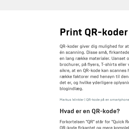
Print QR-koder
QR-koder giver dig mulighed for at
én scanning. Disse små, firkantede
en lang række materialer. Uanset o
brochurer, på flyers, T-shirts eller
sikre, at en QR-kode kan scannes h
række faktorer med hensyn til dens
det er, og hvilke yderligere oplys
blogindlæg.
Markus Winkler
|
QR-kode på en smartphon
Hvad er en QR-kode?
Forkortelsen "QR" står for "Quick
QR-kode firkantet og mere komplek