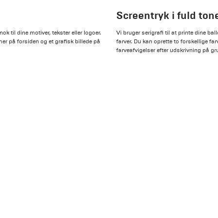
Screentryk i fuld to
k til dine motiver, tekster eller logoer.
Vi bruger serigrafi til at printe dine b
mmer på forsiden og et grafisk billede på
farver. Du kan oprette to forskellige f
farveafvigelser efter udskrivning på gr