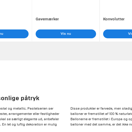
Gavemærker
Konvolutter
nu
Vis nu
Vi
sonlige påtryk
rystal og metallic. Pastelserien ser
Disse produkter er farvede, men stadig
 fester, arrangementer eller festligheder
balloner er fremstillet af 100 % naturlat
 skal se særligt elegante ud, anbefaler
Ballonerne er fremstillet i Europa og op
. En let og luftig dekoration er mulig
balloner med det samme, er det ikke no