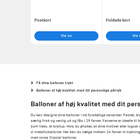
Postkort
Foldede kort
Vis nu
Vis 
Få dine balloner trykt
Balloner af høj kvalitet med dit personlige påtryk
Balloner af høj kvalitet med dit per
Du kan designe dine balloner i tre forskellige varianter: Pastel, k
særlig frisk og venlig ud og fås i 29 farver. Farverne er ideelle til
som f.eks. et bryllup. Hvis du ønsker, at dine motiver eller logoer
vi metallicballoner. Her kan du vælge mellem 24 farver til trykning
med vores Crystal balloner.