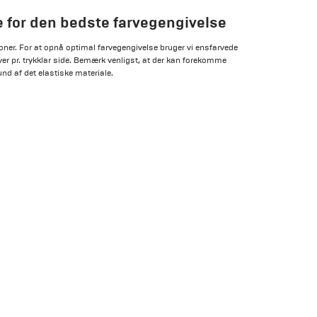
ne for den bedste farvegengivelse
alloner. For at opnå optimal farvegengivelse bruger vi ensfarvede
arver pr. trykklar side. Bemærk venligst, at der kan forekomme
und af det elastiske materiale.