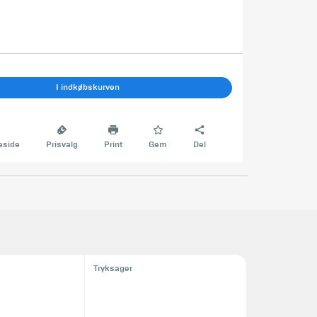
I indkøbskurven
side
Prisvalg
Print
Gem
Del
Tryksager