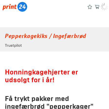
Pepperkagekiks / Ingefærbrød
Trustpilot
Honningkagehjerter er
udsolgt for i år!
Få trykt pakker med
ingefærbrød "pepperkager"