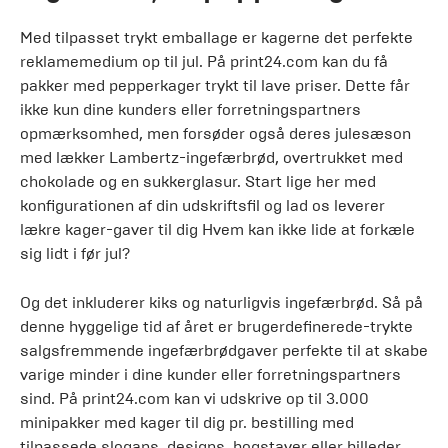
Med tilpasset trykt emballage er kagerne det perfekte
reklamemedium op til jul. På print24.com kan du få
pakker med pepperkager trykt til lave priser. Dette får
ikke kun dine kunders eller forretningspartners
opmærksomhed, men forsøder også deres julesæson
med lækker Lambertz-ingefærbrød, overtrukket med
chokolade og en sukkerglasur. Start lige her med
konfigurationen af ​​din udskriftsfil og lad os leverer
lækre kager-gaver til dig Hvem kan ikke lide at forkæle
sig lidt i før jul?
Og det inkluderer kiks og naturligvis ingefærbrød. Så på
denne hyggelige tid af året er brugerdefinerede-trykte
salgsfremmende ingefærbrødgaver perfekte til at skabe
varige minder i dine kunder eller forretningspartners
sind. På print24.com kan vi udskrive op til 3.000
minipakker med kager til dig pr. bestilling med
tilpassede slogans, designs, bogstaver eller billeder.