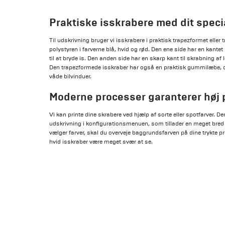
Praktiske isskrabere med dit spec
Til udskrivning bruger vi isskrabere i praktisk trapezformet eller 
polystyren i farverne blå, hvid og rød. Den ene side har en kantet
til at bryde is. Den anden side har en skarp kant til skrabning af l
Den trapezformede isskraber har også en praktisk gummilæbe, der
våde bilvinduer.
Moderne processer garanterer høj p
Vi kan printe dine skrabere ved hjælp af sorte eller spotfarver.
udskrivning i konfigurationsmenuen, som tillader en meget bred 
vælger farver, skal du overveje baggrundsfarven på dine trykte pro
hvid isskraber være meget svær at se.