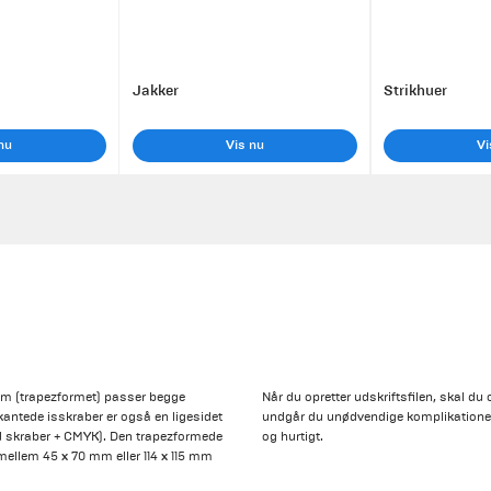
Jakker
Strikhuer
nu
Vis nu
Vi
 mm (trapezformet) passer begge
Når du opretter udskriftsfilen, skal d
antede isskraber er også en ligesidet
undgår du unødvendige komplikationer 
d skraber + CMYK). Den trapezformede
og hurtigt.
ellem 45 x 70 mm eller 114 x 115 mm