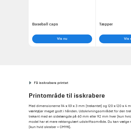
Baseball caps
Tæpper
Vis nu
Vis 
Få isskrabere printet
Printområde til isskrabere
Med dimensionerne 114 x 101 x 3 mm (trekantet) og 120 x 120 x 4
værktøjer meget godt i hånden. Udskrivningsområdet for den trek
trekant med en sidelængde på 60 mm eller 92 mm hver (kun hvi
model har et mere rektangulært udskriftsområde. Du kan vælge m
(kun hvid skraber + CMYK).