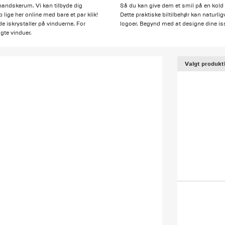
 handskerum. Vi kan tilbyde dig
Så du kan give dem et smil på en kold f
ob lige her online med bare et par klik!
Dette praktiske biltilbehør kan naturli
e iskrystaller på vinduerne. For
logoer. Begynd med at designe dine is
gte vinduer.
Valgt produkt