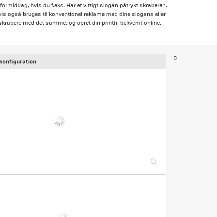
ormiddag, hvis du f.eks. Har et vittigt slogan påtrykt skraberen.
gvis også bruges til konventionel reklame med dine slogans eller
skrabere med det samme, og opret din printfil bekvemt online.
0
konfiguration