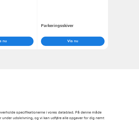
Parkeringsskiver
s nu
Vis nu
u overholde specifikationerne i vores datablad. På denne måde
under udskrivning, og vi kan udføre alle opgaver for dig nemt