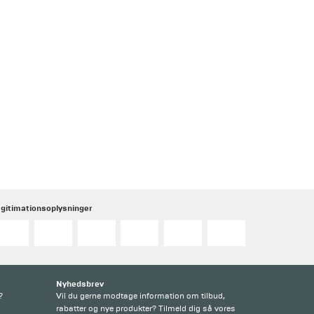
gitimationsoplysninger
Nyhedsbrev
?
Vil du gerne modtage information om tilbud,
rabatter og nye produkter? Tilmeld dig så vores