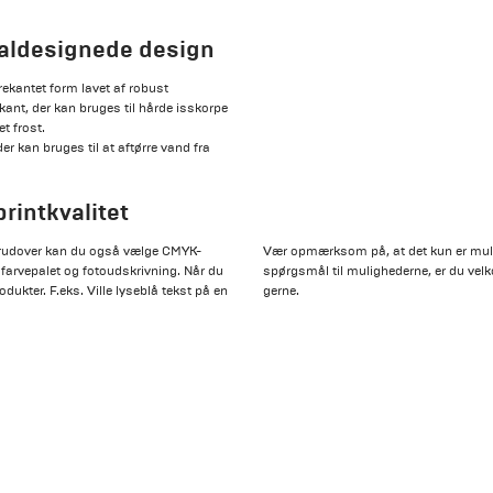
ialdesignede design
trekantet form lavet af robust
 kant, der kan bruges til hårde isskorpe
et frost.
 kan bruges til at aftørre vand fra
rintkvalitet
 Derudover kan du også vælge CMYK-
Vær opmærksom på, at det kun er mulig
farvepalet og fotoudskrivning. Når du
spørgsmål til mulighederne, er du velko
dukter. F.eks. Ville lyseblå tekst på en
gerne.