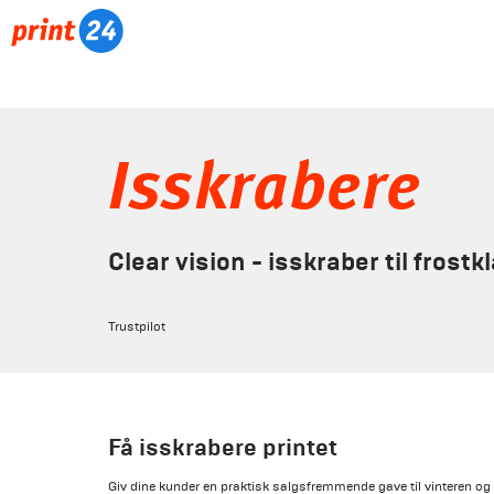
Isskrabere
Clear vision - isskraber til frostkl
Trustpilot
Få isskrabere printet
Giv dine kunder en praktisk salgsfremmende gave til vinteren og