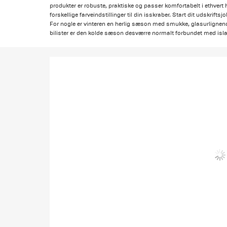
produkter er robuste, praktiske og passer komfortabelt i ethvert
forskellige farveindstillinger til din isskraber. Start dit udskriftsj
For nogle er vinteren en herlig sæson med smukke, glasurlignend
bilister er den kolde sæson desværre normalt forbundet med isla