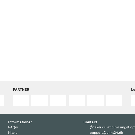
PARTNER
Le
Informationer
Kontakt
FAQer
Ønsker du at blive ringet op
Hjælp
support@print24.dk