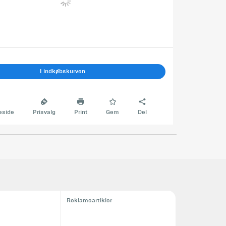
I indkøbskurven
side
Prisvalg
Print
Gem
Del
Reklameartikler