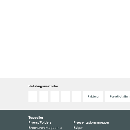
Betalingsmetoder
Faktura
Forudbetaling
Topseller
Flyers/Foldere
Præsentationsmapper
Brochurer/Magasiner
Bøger