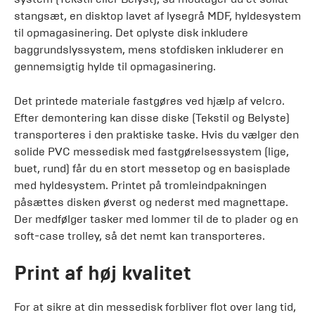
stangsæt, en disktop lavet af lysegrå MDF, hyldesystem
til opmagasinering. Det oplyste disk inkludere
baggrundslyssystem, mens stofdisken inkluderer en
gennemsigtig hylde til opmagasinering.
Det printede materiale fastgøres ved hjælp af velcro.
Efter demontering kan disse diske (Tekstil og Belyste)
transporteres i den praktiske taske. Hvis du vælger den
solide PVC messedisk med fastgørelsessystem (lige,
buet, rund) får du en stort messetop og en basisplade
med hyldesystem. Printet på tromleindpakningen
påsættes disken øverst og nederst med magnettape.
Der medfølger tasker med lommer til de to plader og en
soft-case trolley, så det nemt kan transporteres.
Print af høj kvalitet
For at sikre at din messedisk forbliver flot over lang tid,