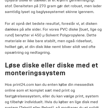
oplyste diske er dækket af et krølfrit gennemsigtigt
stof. Densiteten på 270 gram gør det robust, men lader
samtidig lyset og baglyssystemet skinne igennem.
For at opnå det bedste resultat, foreslår vi, at disken
dækkes på alle sider. For vores PVC diske (buet, lige og
rund) benytter vi 450 µ Solvent Polypropylene. Dette
materiale er ikke bare stabilt, men også ridsefast,
hvilket gør, at din disk ikke nemt bliver slidt ved ofte
opsætning og nedtagning.
Løse diske eller diske med et
monteringssystem
Hos print24.com kan du enten købe din messedisk
online som et komplet sæt med print og
fastgørelsessystem, eller du kan vælge print, system
og tilbehør individuelt. Hvis du køber en lige disk med
system (Tekstil eller Belyst), så modtager du et solidt