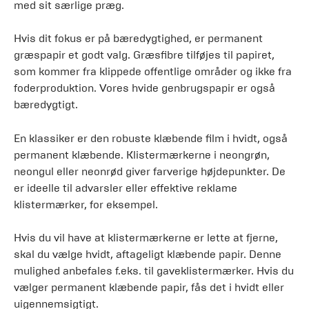
med sit særlige præg.
Hvis dit fokus er på bæredygtighed, er permanent
græspapir et godt valg. Græsfibre tilføjes til papiret,
som kommer fra klippede offentlige områder og ikke fra
foderproduktion. Vores hvide genbrugspapir er også
bæredygtigt.
En klassiker er den robuste klæbende film i hvidt, også
permanent klæbende. Klistermærkerne i neongrøn,
neongul eller neonrød giver farverige højdepunkter. De
er ideelle til advarsler eller effektive reklame
klistermærker, for eksempel.
Hvis du vil have at klistermærkerne er lette at fjerne,
skal du vælge hvidt, aftageligt klæbende papir. Denne
mulighed anbefales f.eks. til gaveklistermærker. Hvis du
vælger permanent klæbende papir, fås det i hvidt eller
uigennemsigtigt.