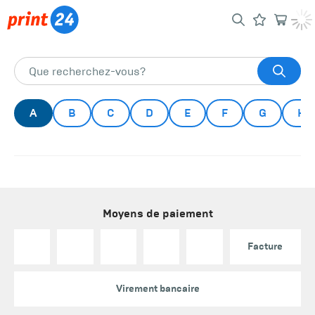
A
B
C
D
E
F
G
H
Moyens de paiement
Facture
Virement bancaire