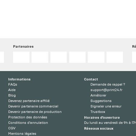
Partenaires
Ré
Informations
Contact
FAQs
Demande de rappel ?
Aide
support@print24.fr
Blog
Améliorer
Devenez partenaire affilié
Suggestions
Devenir partenaire commercial
Signaler une erreur
Devenir partenaire de production
Trustbox
Protection des données
Horaires d’ouverture
Conditions d'annulation
Du lundi au vendredi de 9h à 17
CGV
Réseaux sociaux
Mentions légales