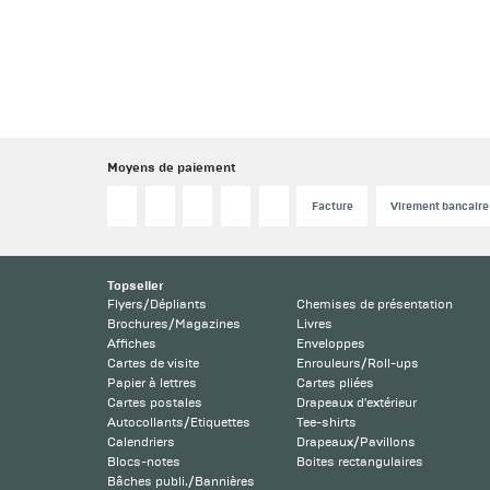
Moyens de paiement
Facture
Virement bancaire
Topseller
Flyers/Dépliants
Chemises de présentation
Brochures/Magazines
Livres
Affiches
Enveloppes
Cartes de visite
Enrouleurs/Roll-ups
Papier à lettres
Cartes pliées
Cartes postales
Drapeaux d'extérieur
Autocollants/Etiquettes
Tee-shirts
Calendriers
Drapeaux/Pavillons
Blocs-notes
Boites rectangulaires
Bâches publi./Bannières