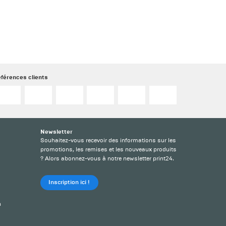
férences clients
Newsletter
Souhaitez-vous recevoir des informations sur les
promotions, les remises et les nouveaux produits
? Alors abonnez-vous à notre newsletter print24.
Inscription ici !
h