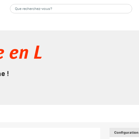
 en L
e !
Configuration